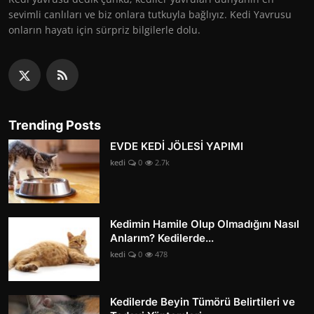
sevimli canlıları ve biz onlara tutkuyla bağlıyız. Kedi Yavrusu
onların hayatı için sürpriz bilgilerle dolu.
Trending Posts
EVDE KEDİ JÖLESİ YAPIMI
kedi
0
2.7k
Kedimin Hamile Olup Olmadığını Nasıl
Anlarım? Kedilerde...
kedi
0
478
Kedilerde Beyin Tümörü Belirtileri ve