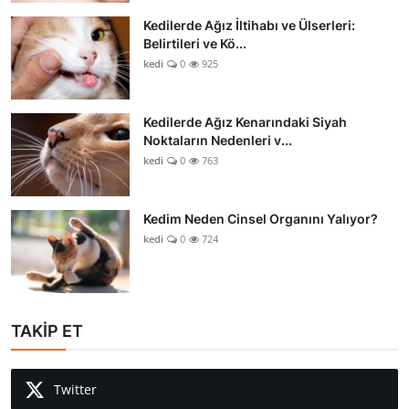
Kedilerde Ağız İltihabı ve Ülserleri:
Belirtileri ve Kö...
kedi
0
925
Kedilerde Ağız Kenarındaki Siyah
Noktaların Nedenleri v...
kedi
0
763
Kedim Neden Cinsel Organını Yalıyor?
kedi
0
724
TAKİP ET
Twitter