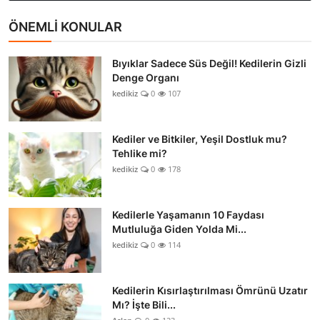
ÖNEMLİ KONULAR
Bıyıklar Sadece Süs Değil! Kedilerin Gizli
Denge Organı
kedikiz
0
107
Kediler ve Bitkiler, Yeşil Dostluk mu?
Tehlike mi?
kedikiz
0
178
Kedilerle Yaşamanın 10 Faydası
Mutluluğa Giden Yolda Mi...
kedikiz
0
114
Kedilerin Kısırlaştırılması Ömrünü Uzatır
Mı? İşte Bili...