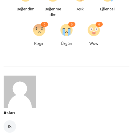
Beğendim
Beğenme
Aşık
Eğlenceli
dim
0
0
0
Kızgın
Üzgün
Wow
Aslan