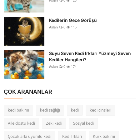
Aslan
0
123
Kedilerin Gece Görüşü
Aslan
0
115
Suyu Seven Kedi Irkları Yüzmeyi Seven
Kediler Hangileri?
Aslan
0
174
ÇOK ARANANLAR
kedi bakımı
kedi sağlığı
kedi
kedi cinsleri
Aile dostu kedi
Zeki kedi
Sosyal kedi
Çocuklarla uyumlu kedi
Kedi Irkları
Kürk bakımı