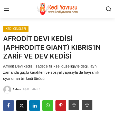
Giriş
Kayıt Ol
KEDİ CİNSLERİ
AFRODİT DEVI KEDİSİ
İLETİŞİM
(APHRODITE GIANT) KIBRIS’IN
ZARİF VE DEV KEDİSİ
HAKKIMIZDA
Afrodit Devi kedisi, sadece fiziksel güzelliğiyle değil, aynı
REKLAM
zamanda güçlü karakteri ve sosyal yapısıyla da hayranlık
uyandıran bir kedi türüdür.
KEDİ CİNSLERİ
Aslan
0
87
KEDİPEDİA
KEDİ BAKIMI