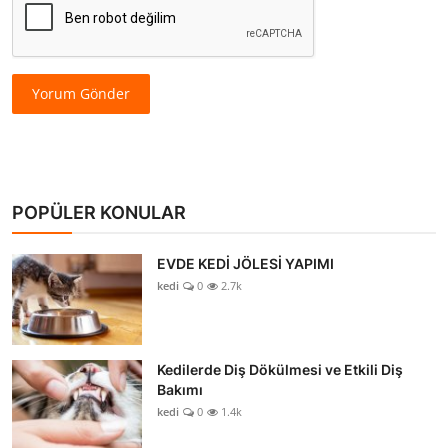
Yorum Gönder
POPÜLER KONULAR
EVDE KEDİ JÖLESİ YAPIMI
kedi
0
2.7k
Kedilerde Diş Dökülmesi ve Etkili Diş
Bakımı
kedi
0
1.4k