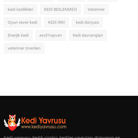
kedi özellikleri
KEDİ BESLENMESİ
Veteriner
Oyun sever kedi
KEDİ IRKI
kedi dünyası
Enerjik kedi
evcil hayvan
Kedi davranışları
veteriner önerileri
Kedi yavrusu dedik çünkü; kediler yavruları dünyanın en