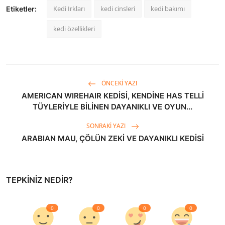
Kedi Irkları
kedi cinsleri
kedi bakımı
Etiketler:
kedi özellikleri
ÖNCEKI YAZI
AMERICAN WIREHAIR KEDİSİ, KENDİNE HAS TELLİ
TÜYLERİYLE BİLİNEN DAYANIKLI VE OYUN...
SONRAKI YAZI
ARABIAN MAU, ÇÖLÜN ZEKİ VE DAYANIKLI KEDİSİ
TEPKINIZ NEDIR?
0
0
0
0