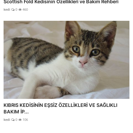
Scottish Fold Kedisinin Özellikleri ve Bakım Rehberi
kedi
0
460
KIBRIS KEDİSİNİN EŞSİZ ÖZELLİKLERİ VE SAĞLIKLI
BAKIM İP...
kedi
0
106