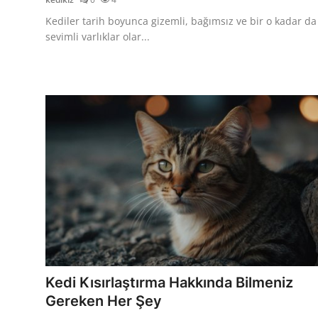
Kediler tarih boyunca gizemli, bağımsız ve bir o kadar da
sevimli varlıklar olar...
Kedi Kısırlaştırma Hakkında Bilmeniz
Gereken Her Şey