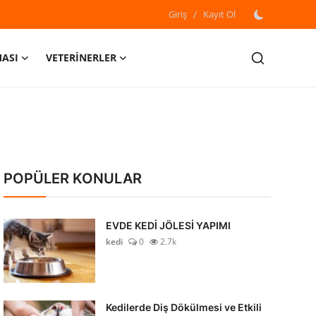
Giriş
/
Kayıt Ol
MASI
VETERİNERLER
POPÜLER KONULAR
EVDE KEDİ JÖLESİ YAPIMI
kedi
0
2.7k
Kedilerde Diş Dökülmesi ve Etkili