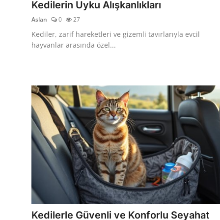
Kedilerin Uyku Alışkanlıkları
Aslan
0
27
Kediler, zarif hareketleri ve gizemli tavırlarıyla evcil
hayvanlar arasında özel...
Kedilerle Güvenli ve Konforlu Seyahat