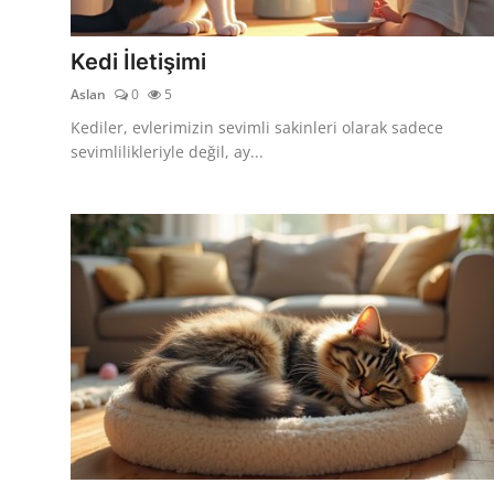
KEDİ DÜNYASI
Kedi İletişimi
KEDİ MAMASI
Aslan
0
5
VETERİNERLER
Kediler, evlerimizin sevimli sakinleri olarak sadece
sevimlilikleriyle değil, ay...