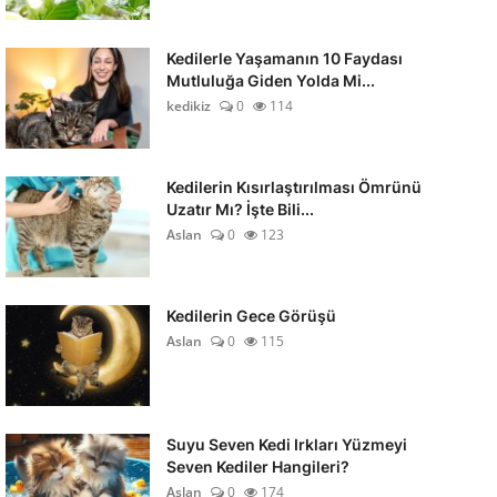
Kedilerle Yaşamanın 10 Faydası
Mutluluğa Giden Yolda Mi...
kedikiz
0
114
Kedilerin Kısırlaştırılması Ömrünü
Uzatır Mı? İşte Bili...
Aslan
0
123
Kedilerin Gece Görüşü
Aslan
0
115
Suyu Seven Kedi Irkları Yüzmeyi
Seven Kediler Hangileri?
Aslan
0
174