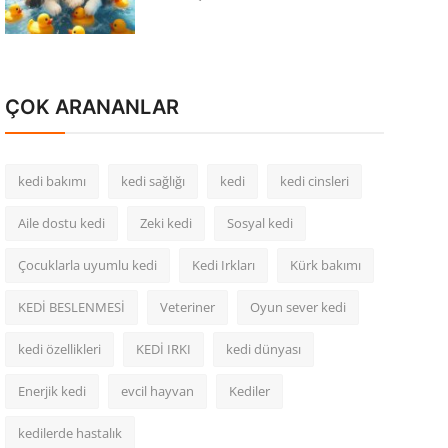
ÇOK ARANANLAR
kedi bakımı
kedi sağlığı
kedi
kedi cinsleri
Aile dostu kedi
Zeki kedi
Sosyal kedi
Çocuklarla uyumlu kedi
Kedi Irkları
Kürk bakımı
KEDİ BESLENMESİ
Veteriner
Oyun sever kedi
kedi özellikleri
KEDİ IRKI
kedi dünyası
Enerjik kedi
evcil hayvan
Kediler
kedilerde hastalık