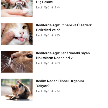
Diş Bakımı
kedi
0
1.4k
Kedilerde Ağız İltihabı ve Ülserleri:
Belirtileri ve Kö...
kedi
0
925
Kedilerde Ağız Kenarındaki Siyah
Noktaların Nedenleri v...
kedi
0
763
Kedim Neden Cinsel Organını
Yalıyor?
kedi
0
724