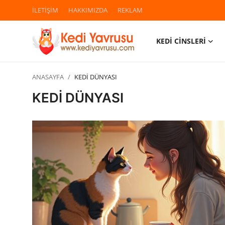
İLETİŞİM
HAKKIMIZDA
REKLAM
KEDİ CİNSLERİ
Giriş
Kayıt Ol
ANASAYFA
KEDİ DÜNYASI
İLETİŞİM
KEDİ DÜNYASI
HAKKIMIZDA
REKLAM
KEDİ CİNSLERİ
KEDİPEDİA
KEDİ BAKIMI