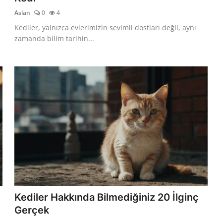
Aslan
0
4
Kediler, yalnızca evlerimizin sevimli dostları değil, aynı
zamanda bilim tarihin...
Kediler Hakkında Bilmediğiniz 20 İlginç
Gerçek