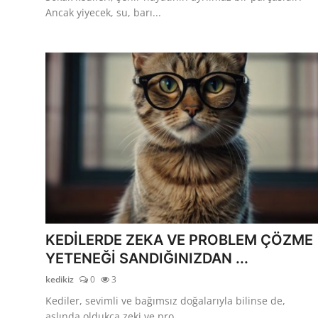
Ancak yiyecek, su, barı...
KEDİLERDE ZEKA VE PROBLEM ÇÖZME
YETENEĞİ SANDIĞINIZDAN ...
kedikiz
0
3
Kediler, sevimli ve bağımsız doğalarıyla bilinse de,
aslında oldukça zeki ve pro...