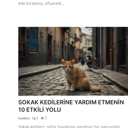
etki bırakmış, efsanele...
SOKAK KEDİLERİNE YARDIM ETMENİN
10 ETKİLİ YOLU
kedikiz
0
5
Sokak kedileri, şehir hayatının ayrılmaz bir parçasıdır.