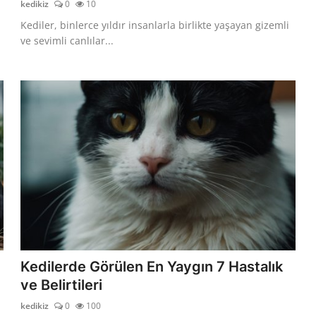
kedikiz
0
10
Kediler, binlerce yıldır insanlarla birlikte yaşayan gizemli
ve sevimli canlılar...
Kedilerde Görülen En Yaygın 7 Hastalık
ve Belirtileri
kedikiz
0
100