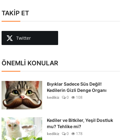
TAKİP ET
Twitter
ÖNEMLİ KONULAR
Bıyıklar Sadece Süs Değil!
Kedilerin Gizli Denge Organı
kedikiz
0
108
Kediler ve Bitkiler, Yeşil Dostluk
mu? Tehlike mi?
kedikiz
0
178