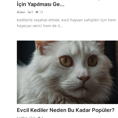
İçin Yapılması Ge...
Aslan
0
13
Kedilerle seyahat etmek, evcil hayvan sahipleri için hem
heyecan verici hem de ö...
Evcil Kediler Neden Bu Kadar Popüler?
kedikiz
0
4