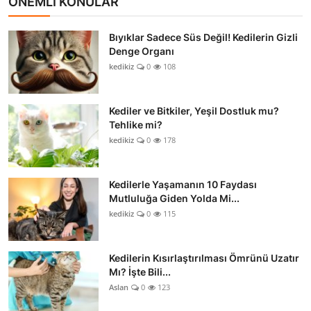
ÖNEMLİ KONULAR
Bıyıklar Sadece Süs Değil! Kedilerin Gizli
Denge Organı
kedikiz
0
108
Kediler ve Bitkiler, Yeşil Dostluk mu?
Tehlike mi?
kedikiz
0
178
Kedilerle Yaşamanın 10 Faydası
Mutluluğa Giden Yolda Mi...
kedikiz
0
115
Kedilerin Kısırlaştırılması Ömrünü Uzatır
Mı? İşte Bili...
Aslan
0
123