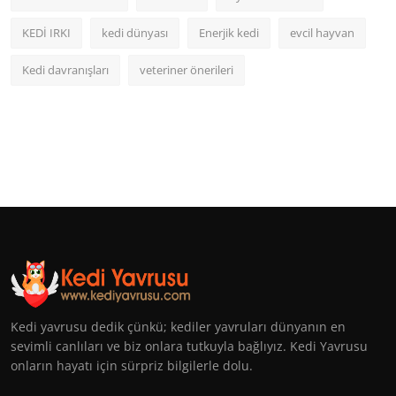
KEDİ IRKI
kedi dünyası
Enerjik kedi
evcil hayvan
Kedi davranışları
veteriner önerileri
Kedi yavrusu dedik çünkü; kediler yavruları dünyanın en
sevimli canlıları ve biz onlara tutkuyla bağlıyız. Kedi Yavrusu
onların hayatı için sürpriz bilgilerle dolu.