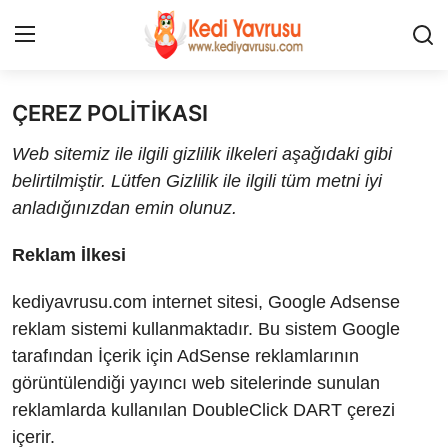
ÇEREZ POLİTİKASI
Giriş
Kayıt Ol
Web sitemiz ile ilgili gizlilik ilkeleri aşağıdaki gibi
İLETİŞİM
belirtilmiştir. Lütfen Gizlilik ile ilgili tüm metni iyi
anladığınızdan emin olunuz.
HAKKIMIZDA
Reklam İlkesi
REKLAM
kediyavrusu.com internet sitesi, Google Adsense
KEDİ CİNSLERİ
reklam sistemi kullanmaktadır. Bu sistem Google
tarafından İçerik için AdSense reklamlarının
KEDİPEDİA
görüntülendiği yayıncı web sitelerinde sunulan
reklamlarda kullanılan DoubleClick DART çerezi
KEDİ BAKIMI
içerir.