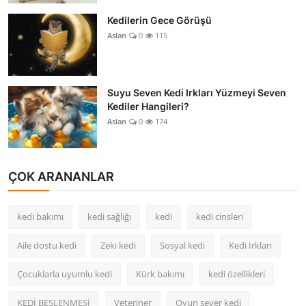
Kedilerin Gece Görüşü
Aslan
0
115
Suyu Seven Kedi Irkları Yüzmeyi Seven
Kediler Hangileri?
Aslan
0
174
ÇOK ARANANLAR
kedi bakımı
kedi sağlığı
kedi
kedi cinsleri
Aile dostu kedi
Zeki kedi
Sosyal kedi
Kedi Irkları
Çocuklarla uyumlu kedi
Kürk bakımı
kedi özellikleri
KEDİ BESLENMESİ
Veteriner
Oyun sever kedi