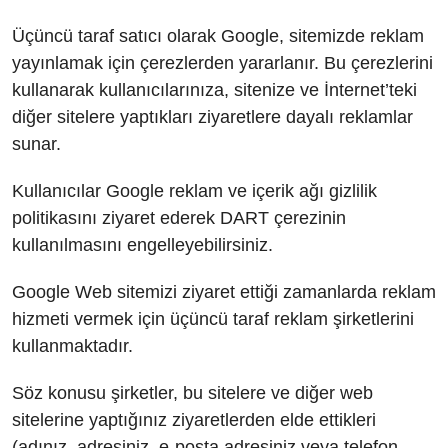
KEDİ DÜNYASI
Üçüncü taraf satıcı olarak Google, sitemizde reklam
yayınlamak için çerezlerden yararlanır. Bu çerezlerini
KEDİ MAMASI
kullanarak kullanıcılarınıza, sitenize ve İnternet’teki
VETERİNERLER
diğer sitelere yaptıkları ziyaretlere dayalı reklamlar
sunar.
Kullanıcılar Google reklam ve içerik ağı gizlilik
politikasını ziyaret ederek DART çerezinin
kullanılmasını engelleyebilirsiniz.
Google Web sitemizi ziyaret ettiği zamanlarda reklam
hizmeti vermek için üçüncü taraf reklam şirketlerini
kullanmaktadır.
Söz konusu şirketler, bu sitelere ve diğer web
sitelerine yaptığınız ziyaretlerden elde ettikleri
(adınız, adresiniz, e-posta adresiniz veya telefon