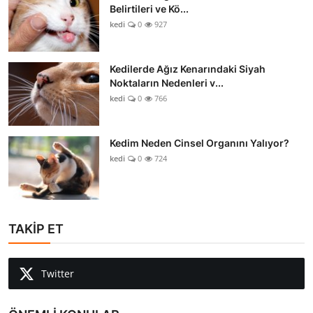
Belirtileri ve Kö...
kedi
0
927
Kedilerde Ağız Kenarındaki Siyah
Noktaların Nedenleri v...
kedi
0
766
Kedim Neden Cinsel Organını Yalıyor?
kedi
0
724
TAKİP ET
Twitter