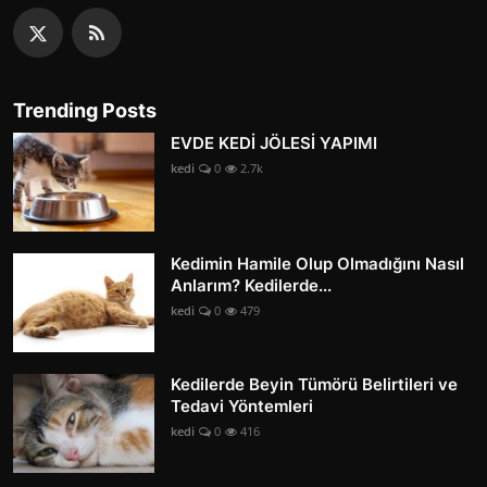
Trending Posts
EVDE KEDİ JÖLESİ YAPIMI
kedi
0
2.7k
Kedimin Hamile Olup Olmadığını Nasıl
Anlarım? Kedilerde...
kedi
0
479
Kedilerde Beyin Tümörü Belirtileri ve
Tedavi Yöntemleri
kedi
0
416