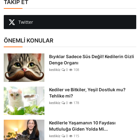
TAKİP ET
Twitter
ÖNEMLİ KONULAR
Bıyıklar Sadece Süs Değil! Kedilerin Gizli
Denge Organı
kedikiz
0
108
Kediler ve Bitkiler, Yeşil Dostluk mu?
Tehlike mi?
kedikiz
0
178
Kedilerle Yaşamanın 10 Faydası
Mutluluğa Giden Yolda Mi...
kedikiz
0
115