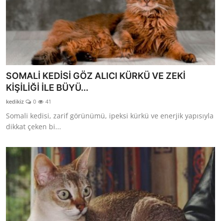
SOMALİ KEDİSİ GÖZ ALICI KÜRKÜ VE ZEKİ
KİŞİLİĞİ İLE BÜYÜ...
kedikiz
0
41
Somali kedisi, zarif görünümü, ipeksi kürkü ve enerjik yapısıyla
dikkat çeken bi...