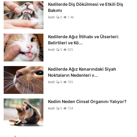
Kedilerde Diş Dökülmesi ve Etkili Diş
Bakımı
kedi
0
1.4k
Kedilerde Ağız İltihabı ve Ülserleri:
Belirtileri ve Kö...
kedi
0
925
Kedilerde Ağız Kenarındaki Siyah
Noktaların Nedenleri v...
kedi
0
765
Kedim Neden Cinsel Organını Yalıyor?
kedi
0
724