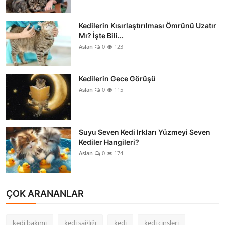
Kedilerin Kısırlaştırılması Ömrünü Uzatır
Mı? İşte Bili...
Aslan
0
123
Kedilerin Gece Görüşü
Aslan
0
115
Suyu Seven Kedi Irkları Yüzmeyi Seven
Kediler Hangileri?
Aslan
0
174
ÇOK ARANANLAR
kedi bakımı
kedi sağlığı
kedi
kedi cinsleri