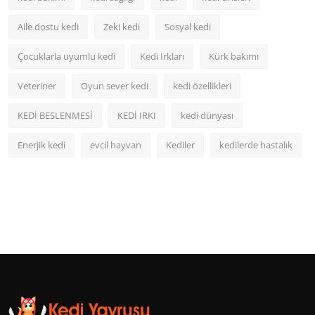
Aile dostu kedi
Zeki kedi
Sosyal kedi
Çocuklarla uyumlu kedi
Kedi Irkları
Kürk bakımı
Veteriner
Oyun sever kedi
kedi özellikleri
KEDİ BESLENMESİ
KEDİ IRKI
kedi dünyası
Enerjik kedi
evcil hayvan
Kediler
kedilerde hastalık