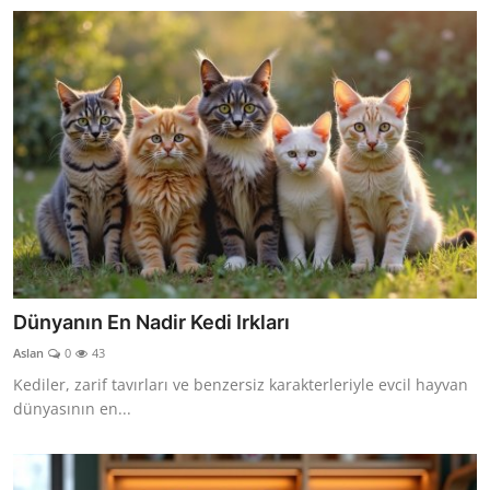
Dünyanın En Nadir Kedi Irkları
Aslan
0
43
Kediler, zarif tavırları ve benzersiz karakterleriyle evcil hayvan
dünyasının en...