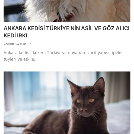
ANKARA KEDİSİ TÜRKİYE’NİN ASİL VE GÖZ ALICI
KEDİ IRKI
kedikiz
0
93
Ankara kedisi, kökeni Türkiye’ye dayanan, zarif yapısı, ipeksi
tüyleri ve etkile...