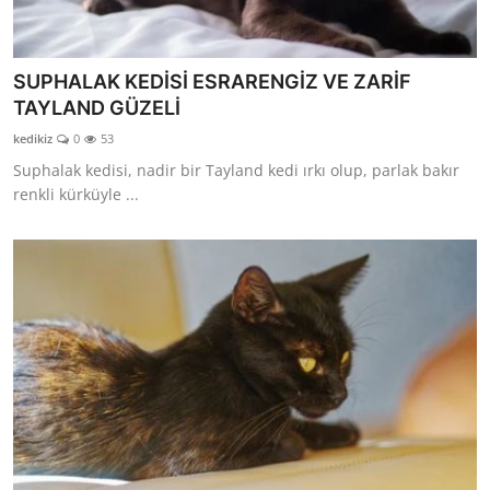
SUPHALAK KEDİSİ ESRARENGİZ VE ZARİF
TAYLAND GÜZELİ
kedikiz
0
53
Suphalak kedisi, nadir bir Tayland kedi ırkı olup, parlak bakır
renkli kürküyle ...