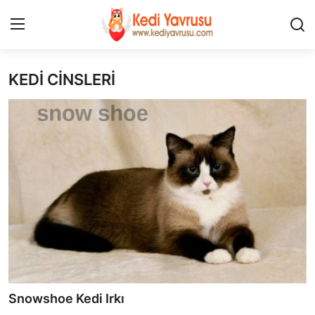
KEDİ CİNSLERİ
Giriş
Kayıt Ol
İLETİŞİM
HAKKIMIZDA
REKLAM
KEDİ CİNSLERİ
KEDİPEDİA
KEDİ BAKIMI
Snowshoe Kedi Irkı