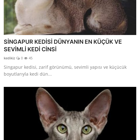
SİNGAPUR KEDİSİ DÜNYANIN EN KÜÇÜK VE
SEVİMLİ KEDİ CİNSİ
kedikiz
0
45
Singapur kedisi, zarif görünümü, sevimli yapısı ve küçücük
boyutlarıyla kedi dün...