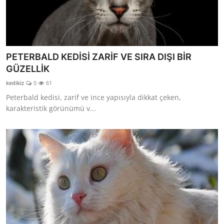
PETERBALD KEDİSİ ZARİF VE SIRA DIŞI BİR
GÜZELLİK
kedikiz
0
61
Peterbald kedisi, zarif ve ince yapısıyla dikkat çeken,
karakteristik görünümü v...