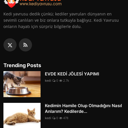
Kedi yavrusu dedik çünkü; kediler yavruları dünyanın en
sevimli canlıları ve biz onlara tutkuyla bağlıyız. Kedi Yavrusu
onların hayatı için sürpriz bilgilerle dolu.
Trending Posts
EVDE KEDİ JÖLESİ YAPIMI
kedi
0
2.7k
Kedimin Hamile Olup Olmadığını Nasıl
Anlarım? Kedilerde...
kedi
0
478