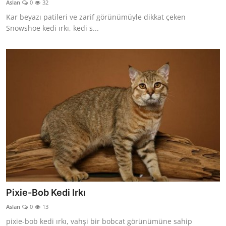
Aslan
0
32
KEDİ DÜNYASI
Kar beyazı patileri ve zarif görünümüyle dikkat çeken
Snowshoe kedi ırkı, kedi s...
KEDİ MAMASI
VETERİNERLER
Pixie-Bob Kedi Irkı
Aslan
0
13
pixie-bob kedi ırkı, vahşi bir bobcat görünümüne sahip