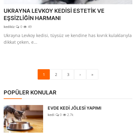
UKRAYNA LEVKOY KEDİSİ ESTETİK VE
EŞSİZLİĞİN HARMANI
kedikiz
0
49
Ukrayna Levkoy kedisi, tüysüz ve kendine has kıvrık kulaklarıyla
dikkat çeken, e...
1
2
3
›
»
POPÜLER KONULAR
EVDE KEDİ JÖLESİ YAPIMI
kedi
0
2.7k