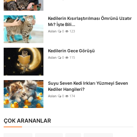
Kedilerin Kısırlaştırılması Ömrünü Uzatır
Mı? İşte Bili...
Aslan
0
123
Kedilerin Gece Görüşü
Aslan
0
115
Suyu Seven Kedi Irkları Yüzmeyi Seven
Kediler Hangileri?
Aslan
0
174
ÇOK ARANANLAR