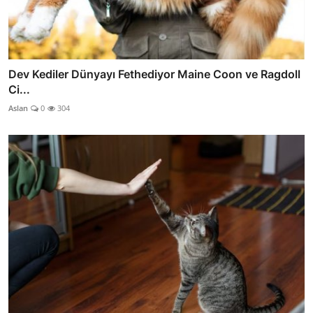
Dev Kediler Dünyayı Fethediyor Maine Coon ve Ragdoll
Ci...
Aslan
0
304