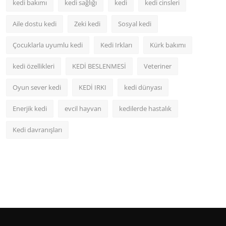
kedi bakımı
kedi sağlığı
kedi
kedi cinsleri
Aile dostu kedi
Zeki kedi
Sosyal kedi
Çocuklarla uyumlu kedi
Kedi Irkları
Kürk bakımı
kedi özellikleri
KEDİ BESLENMESİ
Veteriner
Oyun sever kedi
KEDİ IRKI
kedi dünyası
Enerjik kedi
evcil hayvan
kedilerde hastalık
Kedi davranışları