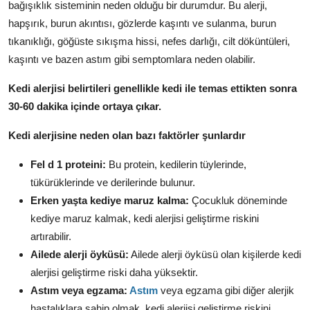
bağışıklık sisteminin neden olduğu bir durumdur.
Bu alerji,
hapşırık,
burun akıntısı,
gözlerde kaşıntı ve sulanma,
burun
tıkanıklığı,
göğüste sıkışma hissi,
nefes darlığı,
cilt döküntüleri,
kaşıntı ve bazen astım gibi semptomlara neden olabilir.
Kedi alerjisi belirtileri genellikle kedi ile temas ettikten sonra
30-60 dakika içinde ortaya çıkar.
Kedi alerjisine neden olan bazı faktörler şunlardır
Fel d 1 proteini:
Bu protein,
kedilerin tüylerinde,
tükürüklerinde ve derilerinde bulunur.
Erken yaşta kediye maruz kalma:
Çocukluk döneminde
kediye maruz kalmak,
kedi alerjisi geliştirme riskini
artırabilir.
Ailede alerji öyküsü:
Ailede alerji öyküsü olan kişilerde kedi
alerjisi geliştirme riski daha yüksektir.
Astım veya egzama:
Astım
veya egzama gibi diğer alerjik
hastalıklara sahip olmak,
kedi alerjisi geliştirme riskini