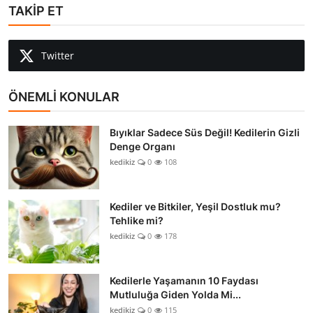
TAKİP ET
Twitter
ÖNEMLİ KONULAR
Bıyıklar Sadece Süs Değil! Kedilerin Gizli
Denge Organı
kedikiz
0
108
Kediler ve Bitkiler, Yeşil Dostluk mu?
Tehlike mi?
kedikiz
0
178
Kedilerle Yaşamanın 10 Faydası
Mutluluğa Giden Yolda Mi...
kedikiz
0
115