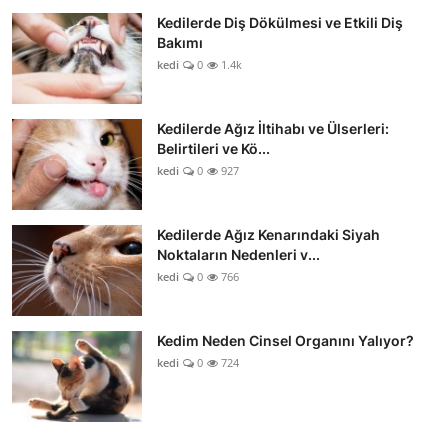
Kedilerde Diş Dökülmesi ve Etkili Diş
Bakımı
kedi
0
1.4k
Kedilerde Ağız İltihabı ve Ülserleri:
Belirtileri ve Kö...
kedi
0
927
Kedilerde Ağız Kenarındaki Siyah
Noktaların Nedenleri v...
kedi
0
766
Kedim Neden Cinsel Organını Yalıyor?
kedi
0
724