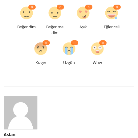
0
0
0
0
Beğendim
Beğenme
Aşık
Eğlenceli
dim
0
0
0
Kızgın
Üzgün
Wow
Aslan