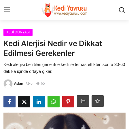
Giriş
Kayıt Ol
KEDİ DÜNYASI
Kedi Alerjisi Nedir ve Dikkat
İLETİŞİM
Edilmesi Gerekenler
HAKKIMIZDA
Kedi alerjisi belirtileri genellikle kedi ile temas ettikten sonra 30-60
dakika içinde ortaya çıkar.
REKLAM
Aslan
0
65
KEDİ CİNSLERİ
KEDİPEDİA
KEDİ BAKIMI