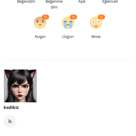
Beğendim
Beğenme
Aşık
Eğlenceli
dim
0
0
0
Kızgın
Üzgün
Wow
kedikiz