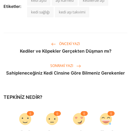
kedi aşısı
aşı karnesi
kedilerde aşı
Etiketler:
kedi sağlığı
kedi aşı takvimi
ÖNCEKI YAZI
Kediler ve Köpekler Gerçekten Düşman mı?
SONRAKI YAZI
Sahipleneceğiniz Kedi Cinsine Göre Bilmeniz Gerekenler
TEPKINIZ NEDIR?
0
0
0
0