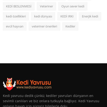
KEDİ BESLENMESİ
Veteriner
Oyun sever kedi
kedi özellikleri
kedi dünyası
KEDİ IRKI
Enerjik kedi
evcil hayvan
veteriner önerileri
Kediler
Kedi yavrusu dedik çünkü; kediler yavruları dünyanın en
sevimli canlıları ve biz onlara tutkuyla bağlıyız. Kedi Yavrusu
onların hayatı için sürpriz bilgilerle dolu.