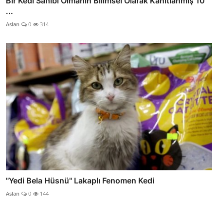
Bir Kedi Sahibi Olmanın Bilimsel Olarak Kanıtlanmış 10
...
Aslan
0
314
"Yedi Bela Hüsnü" Lakaplı Fenomen Kedi
Aslan
0
144