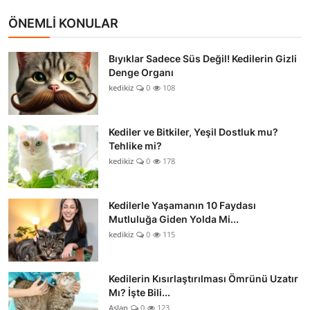
ÖNEMLİ KONULAR
Bıyıklar Sadece Süs Değil! Kedilerin Gizli
Denge Organı
kedikiz
0
108
Kediler ve Bitkiler, Yeşil Dostluk mu?
Tehlike mi?
kedikiz
0
178
Kedilerle Yaşamanın 10 Faydası
Mutluluğa Giden Yolda Mi...
kedikiz
0
115
Kedilerin Kısırlaştırılması Ömrünü Uzatır
Mı? İşte Bili...
Aslan
0
123