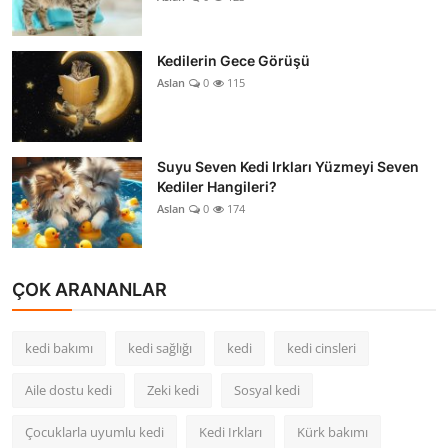
Kedilerin Gece Görüşü
Aslan
0
115
Suyu Seven Kedi Irkları Yüzmeyi Seven
Kediler Hangileri?
Aslan
0
174
ÇOK ARANANLAR
kedi bakımı
kedi sağlığı
kedi
kedi cinsleri
Aile dostu kedi
Zeki kedi
Sosyal kedi
Çocuklarla uyumlu kedi
Kedi Irkları
Kürk bakımı