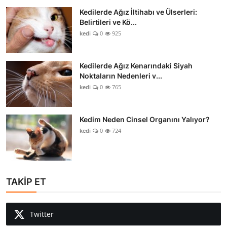
Kedilerde Ağız İltihabı ve Ülserleri:
Belirtileri ve Kö...
kedi
0
925
Kedilerde Ağız Kenarındaki Siyah
Noktaların Nedenleri v...
kedi
0
765
Kedim Neden Cinsel Organını Yalıyor?
kedi
0
724
TAKİP ET
Twitter