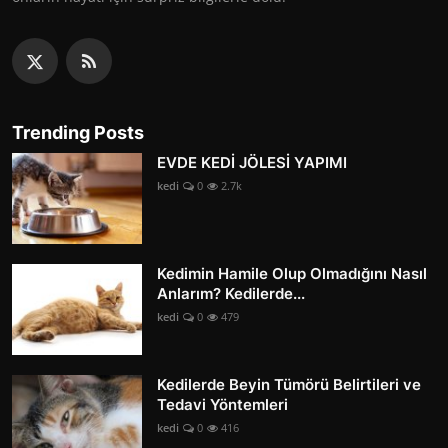
Trending Posts
EVDE KEDİ JÖLESİ YAPIMI
kedi
0
2.7k
Kedimin Hamile Olup Olmadığını Nasıl
Anlarım? Kedilerde...
kedi
0
479
Kedilerde Beyin Tümörü Belirtileri ve
Tedavi Yöntemleri
kedi
0
416