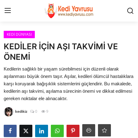
Giriş
Kayıt Ol
KEDİ DÜNYASI
KEDİLER İÇİN AŞI TAKVİMİ VE
İLETİŞİM
ÖNEMİ
HAKKIMIZDA
Kedilerin sağlıklı bir yaşam sürebilmesi için düzenli olarak
aşılanması büyük önem taşır. Aşılar, kedileri ölümcül hastalıklara
REKLAM
karşı koruyarak bağışıklık sistemlerini güçlendirir. Bu makalede,
kedilerin aşı takvimi, aşılama sürecinin önemi ve dikkat edilmesi
KEDİ CİNSLERİ
gereken noktalar ele alınacaktır.
kedikiz
0
9
KEDİPEDİA
KEDİ BAKIMI