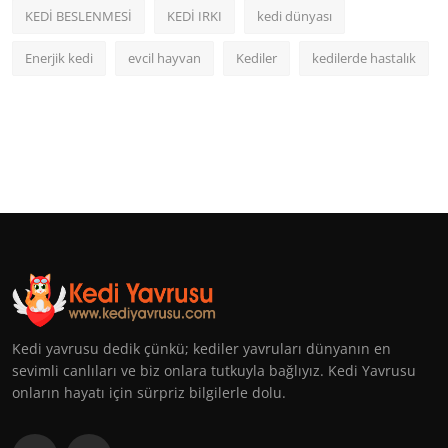
KEDİ BESLENMESİ
KEDİ IRKI
kedi dünyası
Enerjik kedi
evcil hayvan
Kediler
kedilerde hastalık
Kedi yavrusu dedik çünkü; kediler yavruları dünyanın en
sevimli canlıları ve biz onlara tutkuyla bağlıyız. Kedi Yavrusu
onların hayatı için sürpriz bilgilerle dolu.