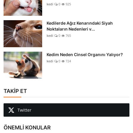
kedi
0
925
Kedilerde Ağız Kenarındaki Siyah
Noktaların Nedenleri v...
kedi
0
765
Kedim Neden Cinsel Organını Yalıyor?
kedi
0
724
TAKİP ET
Twitter
ÖNEMLİ KONULAR