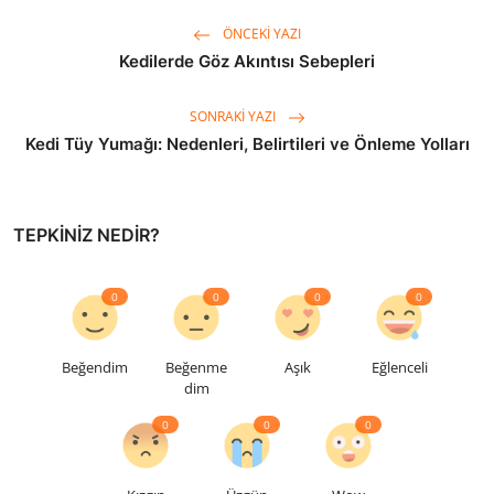
ÖNCEKI YAZI
Kedilerde Göz Akıntısı Sebepleri
SONRAKI YAZI
Kedi Tüy Yumağı: Nedenleri, Belirtileri ve Önleme Yolları
TEPKINIZ NEDIR?
0
0
0
0
Beğendim
Beğenme
Aşık
Eğlenceli
dim
0
0
0