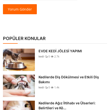
Yorum Gönder
POPÜLER KONULAR
EVDE KEDİ JÖLESİ YAPIMI
kedi
0
2.7k
Kedilerde Diş Dökülmesi ve Etkili Diş
Bakımı
kedi
0
1.4k
Kedilerde Ağız İltihabı ve Ülserleri:
Belirtileri ve Kö...