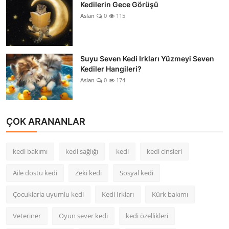
Kedilerin Gece Görüşü
Aslan
0
115
Suyu Seven Kedi Irkları Yüzmeyi Seven
Kediler Hangileri?
Aslan
0
174
ÇOK ARANANLAR
kedi bakımı
kedi sağlığı
kedi
kedi cinsleri
Aile dostu kedi
Zeki kedi
Sosyal kedi
Çocuklarla uyumlu kedi
Kedi Irkları
Kürk bakımı
Veteriner
Oyun sever kedi
kedi özellikleri