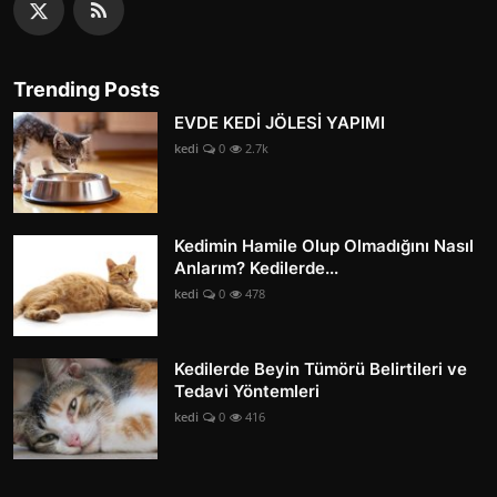
Trending Posts
EVDE KEDİ JÖLESİ YAPIMI
kedi
0
2.7k
Kedimin Hamile Olup Olmadığını Nasıl
Anlarım? Kedilerde...
kedi
0
478
Kedilerde Beyin Tümörü Belirtileri ve
Tedavi Yöntemleri
kedi
0
416