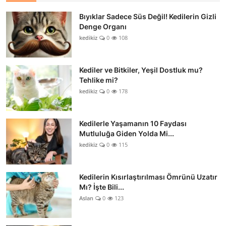
Bıyıklar Sadece Süs Değil! Kedilerin Gizli
Denge Organı
kedikiz
0
108
Kediler ve Bitkiler, Yeşil Dostluk mu?
Tehlike mi?
kedikiz
0
178
Kedilerle Yaşamanın 10 Faydası
Mutluluğa Giden Yolda Mi...
kedikiz
0
115
Kedilerin Kısırlaştırılması Ömrünü Uzatır
Mı? İşte Bili...
Aslan
0
123