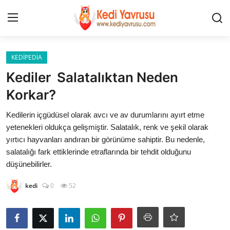
Giriş
Kayıt Ol
KEDİPEDİA
Kediler Salatalıktan Neden
İLETİŞİM
Korkar?
HAKKIMIZDA
Kedilerin içgüdüsel olarak avcı ve av durumlarını ayırt etme
yetenekleri oldukça gelişmiştir. Salatalık, renk ve şekil olarak
REKLAM
yırtıcı hayvanları andıran bir görünüme sahiptir. Bu nedenle,
salatalığı fark ettiklerinde etraflarında bir tehdit olduğunu
KEDİ CİNSLERİ
düşünebilirler.
kedi
0
52
KEDİPEDİA
KEDİ BAKIMI