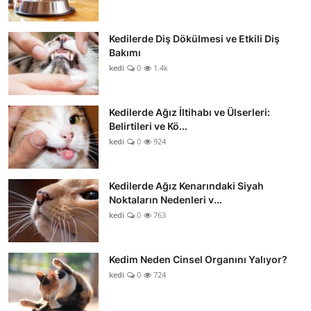
Kedilerde Diş Dökülmesi ve Etkili Diş
Bakımı
kedi
0
1.4k
Kedilerde Ağız İltihabı ve Ülserleri:
Belirtileri ve Kö...
kedi
0
924
Kedilerde Ağız Kenarındaki Siyah
Noktaların Nedenleri v...
kedi
0
763
Kedim Neden Cinsel Organını Yalıyor?
kedi
0
724