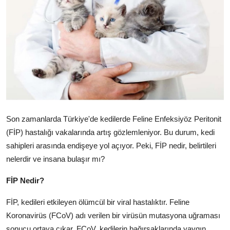
KEDİ DÜNYASI
KEDİ MAMASI
VETERİNERLER
Son zamanlarda Türkiye'de kedilerde Feline Enfeksiyöz Peritonit
(FİP) hastalığı vakalarında artış gözlemleniyor. Bu durum, kedi
sahipleri arasında endişeye yol açıyor. Peki, FİP nedir, belirtileri
nelerdir ve insana bulaşır mı?
FİP Nedir?
FİP, kedileri etkileyen ölümcül bir viral hastalıktır. Feline
Koronavirüs (FCoV) adı verilen bir virüsün mutasyona uğraması
sonucu ortaya çıkar. FCoV, kedilerin bağırsaklarında yaygın