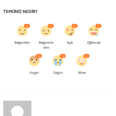
TEPKINIZ NEDIR?
0
0
0
0
Beğendim
Beğenme
Aşık
Eğlenceli
dim
0
0
0
Kızgın
Üzgün
Wow