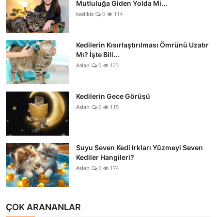
Mutluluğa Giden Yolda Mi...
kedikiz
0
114
Kedilerin Kısırlaştırılması Ömrünü Uzatır
Mı? İşte Bili...
Aslan
0
123
Kedilerin Gece Görüşü
Aslan
0
115
Suyu Seven Kedi Irkları Yüzmeyi Seven
Kediler Hangileri?
Aslan
0
174
ÇOK ARANANLAR