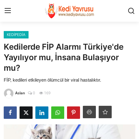
Giriş
Kayıt Ol
KEDİPEDİA
Kedilerde FİP Alarmı Türkiye'de
İLETİŞİM
Yayılıyor mu, İnsana Bulaşıyor
mu?
HAKKIMIZDA
FİP, kedileri etkileyen ölümcül bir viral hastalıktır.
REKLAM
Aslan
0
169
KEDİ CİNSLERİ
KEDİPEDİA
KEDİ BAKIMI