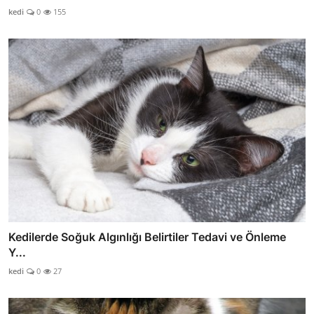
kedi
0
155
Kedilerde Soğuk Algınlığı Belirtiler Tedavi ve Önleme
Y...
kedi
0
27