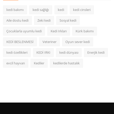
kedi bakımı
kedi sağlığı
kedi
kedi cinsleri
Aile dostu kedi
Zeki kedi
Sosyal kedi
Çocuklarla uyumlu kedi
Kedi Irkları
Kürk bakımı
KEDİ BESLENMESİ
Veteriner
Oyun sever kedi
kedi özellikleri
KEDİ IRKI
kedi dünyası
Enerjik kedi
evcil hayvan
Kediler
kedilerde hastalık