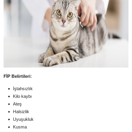
FİP Belirtile
ri:
İştahsızlık
Kilo kaybı
Ateş
Halsizlik
Uyuşukluk
Kusma