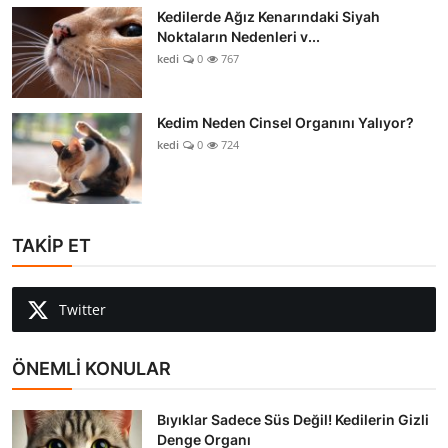
Kedilerde Ağız Kenarındaki Siyah
Noktaların Nedenleri v...
kedi
0
767
Kedim Neden Cinsel Organını Yalıyor?
kedi
0
724
TAKİP ET
Twitter
ÖNEMLİ KONULAR
Bıyıklar Sadece Süs Değil! Kedilerin Gizli
Denge Organı