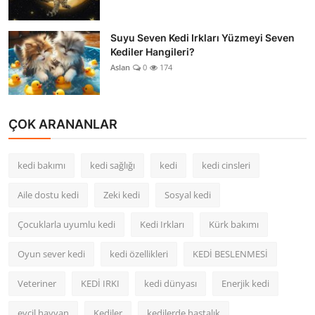
Suyu Seven Kedi Irkları Yüzmeyi Seven
Kediler Hangileri?
Aslan
0
174
ÇOK ARANANLAR
kedi bakımı
kedi sağlığı
kedi
kedi cinsleri
Aile dostu kedi
Zeki kedi
Sosyal kedi
Çocuklarla uyumlu kedi
Kedi Irkları
Kürk bakımı
Oyun sever kedi
kedi özellikleri
KEDİ BESLENMESİ
Veteriner
KEDİ IRKI
kedi dünyası
Enerjik kedi
evcil hayvan
Kediler
kedilerde hastalık