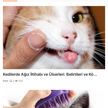
Kedilerde Ağız İltihabı ve Ülserleri: Belirtileri ve Kö...
kedi
0
928