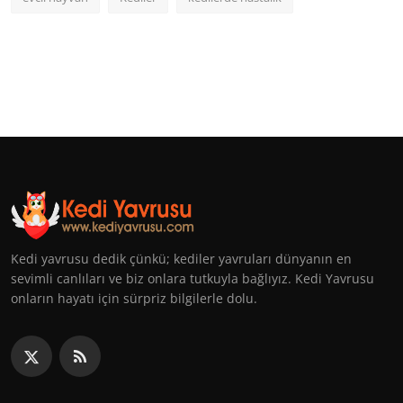
Kedi yavrusu dedik çünkü; kediler yavruları dünyanın en
sevimli canlıları ve biz onlara tutkuyla bağlıyız. Kedi Yavrusu
onların hayatı için sürpriz bilgilerle dolu.