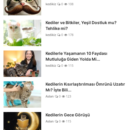
kedikiz
0
108
Kediler ve Bitkiler, Yeşil Dostluk mu?
Tehlike mi?
kedikiz
0
178
Kedilerle Yaşamanın 10 Faydası
Mutluluğa Giden Yolda Mi...
kedikiz
0
115
Kedilerin Kısırlaştırılması Ömrünü Uzatır
Mı? İşte Bili...
Aslan
0
123
Kedilerin Gece Görüşü
Aslan
0
115