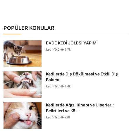
POPÜLER KONULAR
EVDE KEDİ JÖLESİ YAPIMI
kedi
0
2.7k
Kedilerde Diş Dökülmesi ve Etkili Diş
Bakımı
kedi
0
1.4k
Kedilerde Ağız İltihabı ve Ülserleri:
Belirtileri ve Kö...
kedi
0
928