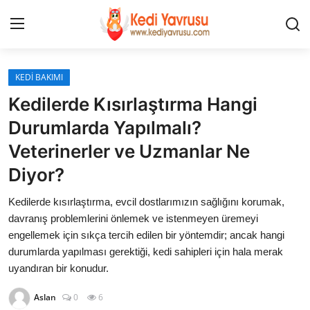
Giriş
Kayıt Ol
KEDİ BAKIMI
Kedilerde Kısırlaştırma Hangi
İLETİŞİM
Durumlarda Yapılmalı?
Veterinerler ve Uzmanlar Ne
HAKKIMIZDA
Diyor?
REKLAM
Kedilerde kısırlaştırma, evcil dostlarımızın sağlığını korumak,
KEDİ CİNSLERİ
davranış problemlerini önlemek ve istenmeyen üremeyi
engellemek için sıkça tercih edilen bir yöntemdir; ancak hangi
durumlarda yapılması gerektiği, kedi sahipleri için hala merak
KEDİPEDİA
uyandıran bir konudur.
KEDİ BAKIMI
Aslan
0
6