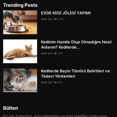
Trending Posts
EVDE KEDİ JÖLESİ YAPIMI
kedi
0
2.7k
Kedimin Hamile Olup Olmadığını Nasıl
Anlarım? Kedilerde...
kedi
0
479
Kedilerde Beyin Tümörü Belirtileri ve
Tedavi Yöntemleri
kedi
0
416
Bülten
En son haberleri, güncellemeleri ve özel teklifleri doğrudan