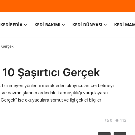
KEDİPEDİA
KEDİ BAKIMI
KEDİ DÜNYASI
KEDİ MA
cı Gerçek
 10 Şaşırtıcı Gerçek
ek bilinmeyen yönlerini merak eden okuyucuları cezbetmeyi
rı ve davranışlarının ardındaki karmaşıklığı vurgulayarak
 Gerçek" ise okuyuculara somut ve ilgi çekici bilgiler
0
112