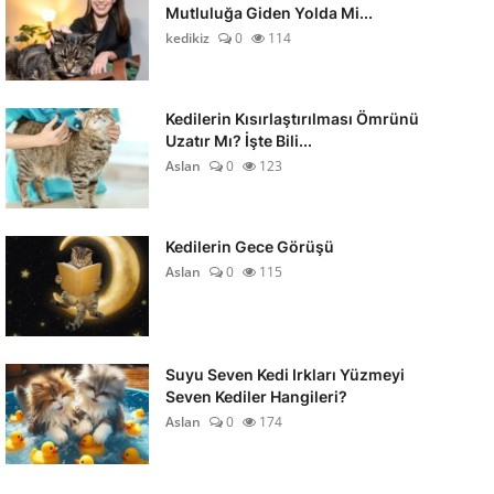
Mutluluğa Giden Yolda Mi...
kedikiz
0
114
Kedilerin Kısırlaştırılması Ömrünü
Uzatır Mı? İşte Bili...
Aslan
0
123
Kedilerin Gece Görüşü
Aslan
0
115
Suyu Seven Kedi Irkları Yüzmeyi
Seven Kediler Hangileri?
Aslan
0
174