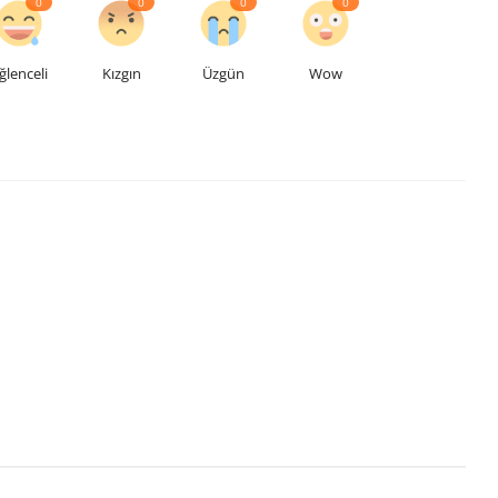
0
0
0
0
ğlenceli
Kızgın
Üzgün
Wow