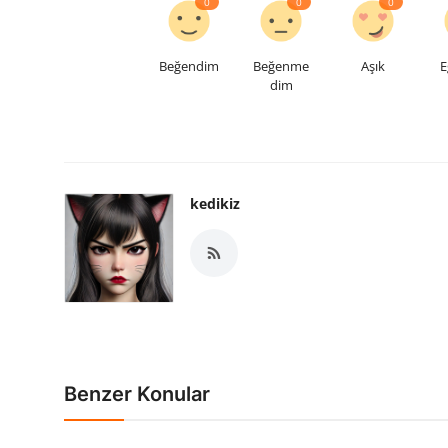
0
0
0
Beğendim
Beğenme
Aşık
E
dim
kedikiz
Benzer Konular