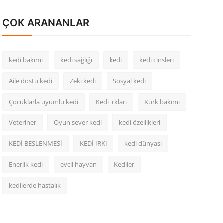
ÇOK ARANANLAR
kedi bakımı
kedi sağlığı
kedi
kedi cinsleri
Aile dostu kedi
Zeki kedi
Sosyal kedi
Çocuklarla uyumlu kedi
Kedi Irkları
Kürk bakımı
Veteriner
Oyun sever kedi
kedi özellikleri
KEDİ BESLENMESİ
KEDİ IRKI
kedi dünyası
Enerjik kedi
evcil hayvan
Kediler
kedilerde hastalık