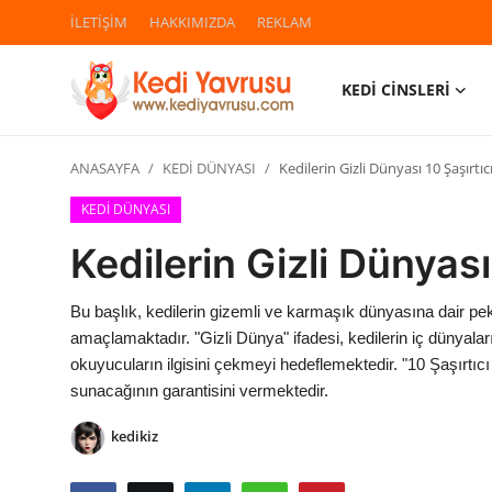
İLETİŞİM
HAKKIMIZDA
REKLAM
KEDİ CİNSLERİ
Giriş
Kayıt Ol
ANASAYFA
KEDİ DÜNYASI
Kedilerin Gizli Dünyası 10 Şaşırtı
İLETİŞİM
KEDİ DÜNYASI
HAKKIMIZDA
Kedilerin Gizli Dünyası
REKLAM
Bu başlık, kedilerin gizemli ve karmaşık dünyasına dair p
amaçlamaktadır. "Gizli Dünya" ifadesi, kedilerin iç dünyala
KEDİ CİNSLERİ
okuyucuların ilgisini çekmeyi hedeflemektedir. "10 Şaşırtıcı
sunacağının garantisini vermektedir.
KEDİPEDİA
kedikiz
KEDİ BAKIMI