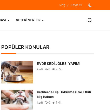
Giriş
/
Kayıt Ol
MASI
VETERİNERLER
POPÜLER KONULAR
EVDE KEDİ JÖLESİ YAPIMI
kedi
0
2.7k
Kedilerde Diş Dökülmesi ve Etkili
Diş Bakımı
kedi
0
1.4k