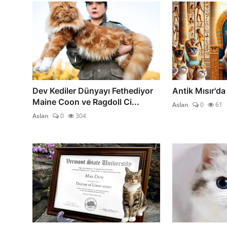
Dev Kediler Dünyayı Fethediyor
Antik Mısır'da
Maine Coon ve Ragdoll Ci...
Aslan
0
61
Aslan
0
304