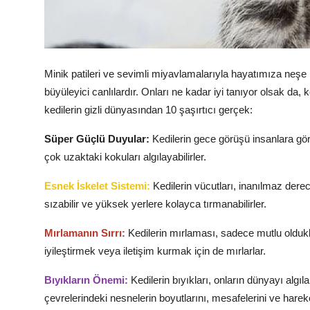
Minik patileri ve sevimli miyavlamalarıyla hayatımıza neşe k
büyüleyici canlılardır. Onları ne kadar iyi tanıyor olsak da,
kedilerin gizli dünyasından 10 şaşırtıcı gerçek:
Süper Güçlü Duyular:
Kedilerin
gece
görüşü insanlara gör
çok uzaktaki kokuları algılayabilirler.
Esnek İskelet Sistemi:
Kedilerin vücutları, inanılmaz dere
sızabilir ve yüksek yerlere kolayca tırmanabilirler.
Mırlamanın Sırrı:
Kedilerin mırlaması, sadece mutlu olduk
iyileştirmek veya iletişim kurmak için de mırlarlar.
Bıyıkların Önemi:
Kedilerin bıyıkları, onların dünyayı algı
çevrelerindeki nesnelerin boyutlarını, mesafelerini ve hareket