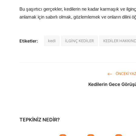
Bu
şaşırtıcı
gerçekler, kedilerin ne kadar karmaşık ve ilginç
anlamak için sabırlı olmak, gözlemlemek ve onların dilini 
kedi
İLGİNÇ KEDİLER
KEDİLER HAKKIN
Etiketler:
ÖNCEKI YAZ
Kedilerin Gece Görüş
TEPKINIZ NEDIR?