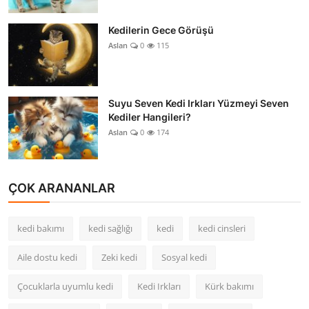
Kedilerin Gece Görüşü
Aslan
0
115
Suyu Seven Kedi Irkları Yüzmeyi Seven
Kediler Hangileri?
Aslan
0
174
ÇOK ARANANLAR
kedi bakımı
kedi sağlığı
kedi
kedi cinsleri
Aile dostu kedi
Zeki kedi
Sosyal kedi
Çocuklarla uyumlu kedi
Kedi Irkları
Kürk bakımı