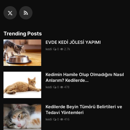
Trending Posts
EVDE KEDİ JÖLESİ YAPIMI
kedi
0
2.7k
Kedimin Hamile Olup Olmadığını Nasıl
Anlarım? Kedilerde...
kedi
0
478
Kedilerde Beyin Tümörü Belirtileri ve
Tedavi Yöntemleri
kedi
0
416