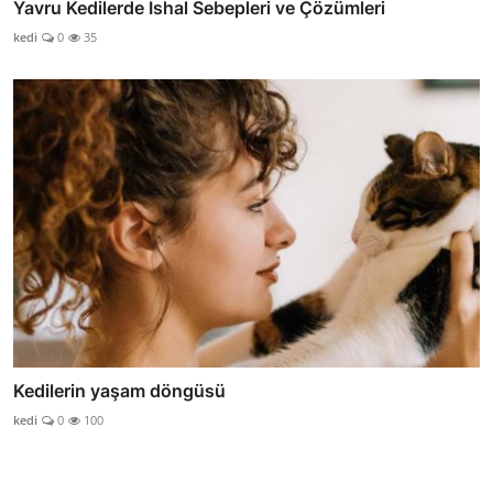
Yavru Kedilerde İshal Sebepleri ve Çözümleri
kedi
0
35
Kedilerin yaşam döngüsü
kedi
0
100