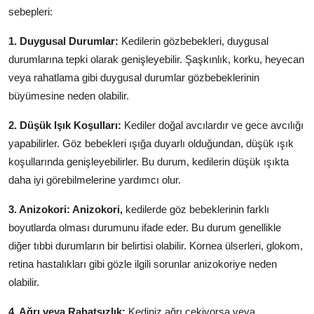
sebepleri:
1. Duygusal Durumlar:
Kedilerin gözbebekleri, duygusal
durumlarına tepki olarak genişleyebilir. Şaşkınlık, korku, heyecan
veya rahatlama gibi duygusal durumlar gözbebeklerinin
büyümesine neden olabilir.
2. Düşük Işık Koşulları:
Kediler doğal avcılardır ve gece avcılığı
yapabilirler. Göz bebekleri ışığa duyarlı olduğundan, düşük ışık
koşullarında genişleyebilirler. Bu durum, kedilerin düşük ışıkta
daha iyi görebilmelerine yardımcı olur.
3. Anizokori: Anizokori,
kedilerde göz bebeklerinin farklı
boyutlarda olması durumunu ifade eder. Bu durum genellikle
diğer tıbbi durumların bir belirtisi olabilir. Kornea ülserleri, glokom,
retina hastalıkları gibi gözle ilgili sorunlar anizokoriye neden
olabilir.
4. Ağrı veya Rahatsızlık:
Kediniz ağrı çekiyorsa veya