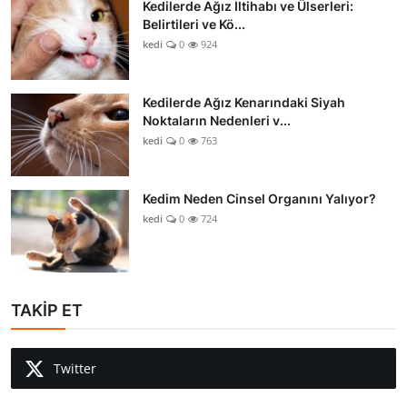
Kedilerde Ağız İltihabı ve Ülserleri:
Belirtileri ve Kö...
kedi
0
924
Kedilerde Ağız Kenarındaki Siyah
Noktaların Nedenleri v...
kedi
0
763
Kedim Neden Cinsel Organını Yalıyor?
kedi
0
724
TAKİP ET
Twitter