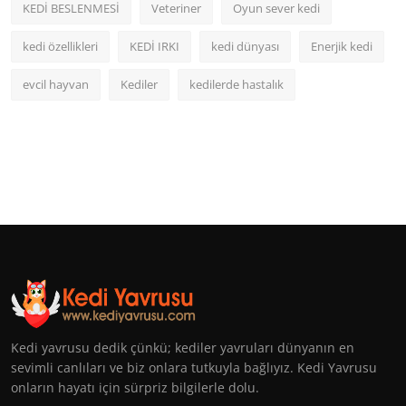
KEDİ BESLENMESİ
Veteriner
Oyun sever kedi
kedi özellikleri
KEDİ IRKI
kedi dünyası
Enerjik kedi
evcil hayvan
Kediler
kedilerde hastalık
Kedi yavrusu dedik çünkü; kediler yavruları dünyanın en
sevimli canlıları ve biz onlara tutkuyla bağlıyız. Kedi Yavrusu
onların hayatı için sürpriz bilgilerle dolu.