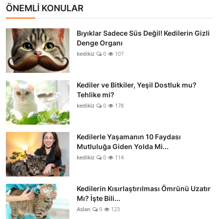
ÖNEMLİ KONULAR
Bıyıklar Sadece Süs Değil! Kedilerin Gizli
Denge Organı
kedikiz
0
107
Kediler ve Bitkiler, Yeşil Dostluk mu?
Tehlike mi?
kedikiz
0
178
Kedilerle Yaşamanın 10 Faydası
Mutluluğa Giden Yolda Mi...
kedikiz
0
114
Kedilerin Kısırlaştırılması Ömrünü Uzatır
Mı? İşte Bili...
Aslan
0
123