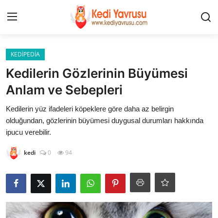
Giriş
Kayıt Ol
KEDİPEDİA
Kedilerin Gözlerinin Büyümesi
İLETİŞİM
Anlam ve Sebepleri
HAKKIMIZDA
Kedilerin yüz ifadeleri köpeklere göre daha az belirgin
olduğundan, gözlerinin büyümesi duygusal durumları hakkında
REKLAM
ipucu verebilir.
kedi
0
94
KEDİ CİNSLERİ
KEDİPEDİA
KEDİ BAKIMI