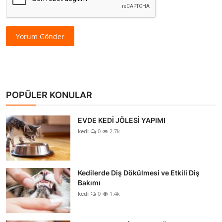
Yorum Gönder
POPÜLER KONULAR
EVDE KEDİ JÖLESİ YAPIMI
kedi
0
2.7k
Kedilerde Diş Dökülmesi ve Etkili Diş
Bakımı
kedi
0
1.4k