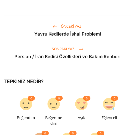
ÖNCEKI YAZI
Yavru Kedilerde İshal Problemi
SONRAKI YAZI
Persian / İran Kedisi Özellikleri ve Bakım Rehberi
TEPKINIZ NEDIR?
0
0
0
0
Beğendim
Beğenme
Aşık
Eğlenceli
dim
0
0
0