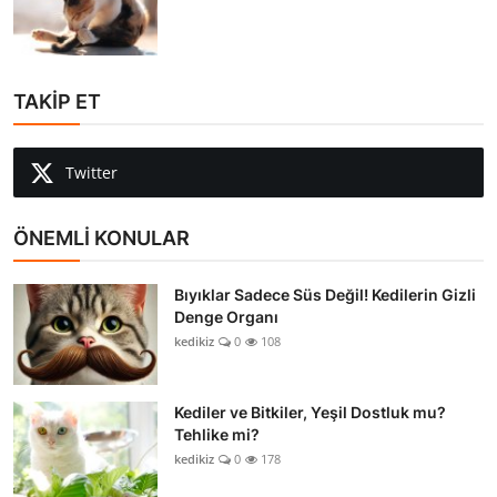
TAKİP ET
Twitter
ÖNEMLİ KONULAR
Bıyıklar Sadece Süs Değil! Kedilerin Gizli
Denge Organı
kedikiz
0
108
Kediler ve Bitkiler, Yeşil Dostluk mu?
Tehlike mi?
kedikiz
0
178