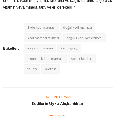
önemlidir. Kedinizin yaşına, kilosuna ve sağlık durumuna göre ek
vitamin veya mineral takviyeleri gerekebilir.
Evde kedi maması
doğal kedi maması
kedi maması tarifleri
sağlıklı kedi beslenmesi
ev yapımı mama
kedi sağlığı
Etiketler:
ekonomik kedi maması
sokak kedileri
taurin
protein
ÖNCEKI YAZI
Kedilerin Uyku Alışkanlıkları