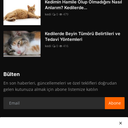
Kedimin Hamile Olup Olmadığını Nasıl
Anlarım? Kedilerde...
kedi
0
479
Kedilerde Beyin Tümörü Belirtileri ve
Tedavi Yöntemleri
kedi
0
416
Bülten
En son haberleri, güncellemeleri ve özel teklifleri doğrudan
gelen kutunuza almak için abone listemize katılın
Abone