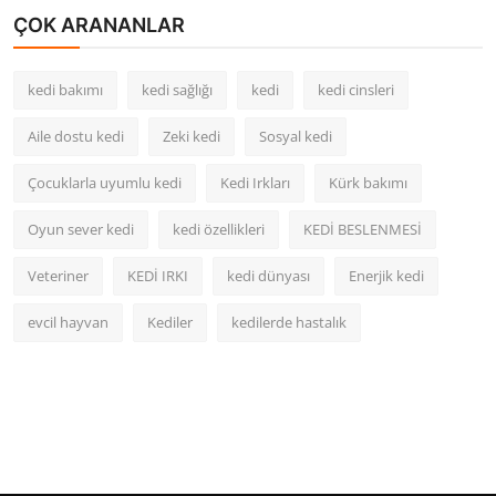
ÇOK ARANANLAR
kedi bakımı
kedi sağlığı
kedi
kedi cinsleri
Aile dostu kedi
Zeki kedi
Sosyal kedi
Çocuklarla uyumlu kedi
Kedi Irkları
Kürk bakımı
Oyun sever kedi
kedi özellikleri
KEDİ BESLENMESİ
Veteriner
KEDİ IRKI
kedi dünyası
Enerjik kedi
evcil hayvan
Kediler
kedilerde hastalık