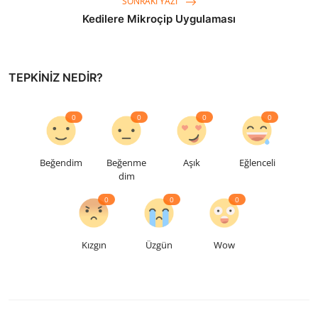
SONRAKI YAZI
Kedilere Mikroçip Uygulaması
TEPKINIZ NEDIR?
0
0
0
0
Beğendim
Beğenme
Aşık
Eğlenceli
dim
0
0
0
Kızgın
Üzgün
Wow