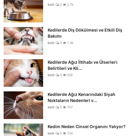
kedi
0
2.7k
Kedilerde Diş Dökülmesi ve Etkili Diş
Bakımı
kedi
0
1.4k
Kedilerde Ağız İltihabı ve Ülserleri:
Belirtileri ve Kö...
kedi
0
928
Kedilerde Ağız Kenarındaki Siyah
Noktaların Nedenleri v...
kedi
0
767
Kedim Neden Cinsel Organını Yalıyor?
kedi
0
724