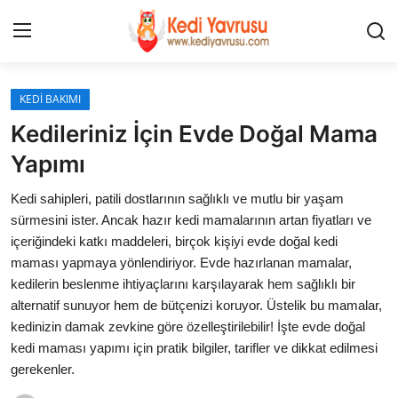
Giriş
Kayıt Ol
KEDİ BAKIMI
Kedileriniz İçin Evde Doğal Mama
İLETİŞİM
Yapımı
HAKKIMIZDA
Kedi sahipleri, patili dostlarının sağlıklı ve mutlu bir yaşam
sürmesini ister. Ancak hazır kedi mamalarının artan fiyatları ve
REKLAM
içeriğindeki katkı maddeleri, birçok kişiyi evde doğal kedi
maması yapmaya yönlendiriyor. Evde hazırlanan mamalar,
KEDİ CİNSLERİ
kedilerin beslenme ihtiyaçlarını karşılayarak hem sağlıklı bir
alternatif sunuyor hem de bütçenizi koruyor. Üstelik bu mamalar,
KEDİPEDİA
kedinizin damak zevkine göre özelleştirilebilir! İşte evde doğal
kedi maması yapımı için pratik bilgiler, tarifler ve dikkat edilmesi
KEDİ BAKIMI
gerekenler.