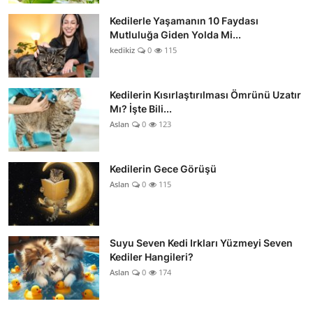
Kedilerle Yaşamanın 10 Faydası
Mutluluğa Giden Yolda Mi...
kedikiz
0
115
Kedilerin Kısırlaştırılması Ömrünü Uzatır
Mı? İşte Bili...
Aslan
0
123
Kedilerin Gece Görüşü
Aslan
0
115
Suyu Seven Kedi Irkları Yüzmeyi Seven
Kediler Hangileri?
Aslan
0
174