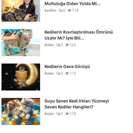
Mutluluğa Giden Yolda Mi...
kedikiz
0
114
Kedilerin Kısırlaştırılması Ömrünü
Uzatır Mı? İşte Bili...
Aslan
0
123
Kedilerin Gece Görüşü
Aslan
0
115
Suyu Seven Kedi Irkları Yüzmeyi
Seven Kediler Hangileri?
Aslan
0
174