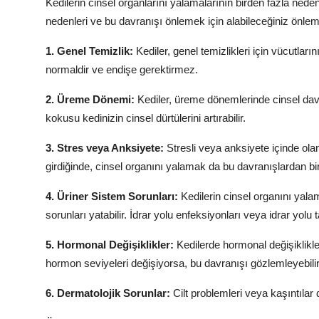
Kedilerin cinsel organlarını yalamalarının birden fazla nedeni
nedenleri ve bu davranışı önlemek için alabileceğiniz önlem
1. Genel Temizlik:
Kediler, genel temizlikleri için vücutların
normaldir ve endişe gerektirmez.
2. Üreme Dönemi:
Kediler, üreme dönemlerinde cinsel davra
kokusu kedinizin cinsel dürtülerini artırabilir.
3. Stres veya Anksiyete:
Stresli veya anksiyete içinde olan
girdiğinde, cinsel organını yalamak da bu davranışlardan biri 
4. Üriner Sistem Sorunları:
Kedilerin cinsel organını yala
sorunları yatabilir. İdrar yolu enfeksiyonları veya idrar yolu t
5. Hormonal Değişiklikler:
Kedilerde hormonal değişiklikler
hormon seviyeleri değişiyorsa, bu davranışı gözlemleyebilir
6. Dermatolojik Sorunlar:
Cilt problemleri veya kaşıntılar 