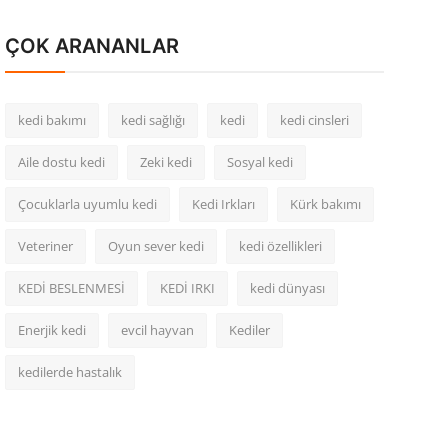
ÇOK ARANANLAR
kedi bakımı
kedi sağlığı
kedi
kedi cinsleri
Aile dostu kedi
Zeki kedi
Sosyal kedi
Çocuklarla uyumlu kedi
Kedi Irkları
Kürk bakımı
Veteriner
Oyun sever kedi
kedi özellikleri
KEDİ BESLENMESİ
KEDİ IRKI
kedi dünyası
Enerjik kedi
evcil hayvan
Kediler
kedilerde hastalık