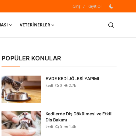
Giriş
/
Kayıt Ol
MASI
VETERİNERLER
POPÜLER KONULAR
EVDE KEDİ JÖLESİ YAPIMI
kedi
0
2.7k
Kedilerde Diş Dökülmesi ve Etkili
Diş Bakımı
kedi
0
1.4k