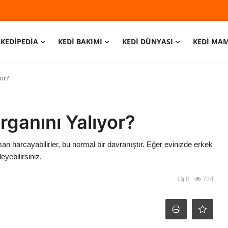
KEDİPEDİA
KEDİ BAKIMI
KEDİ DÜNYASI
KEDİ MA
or?
ganını Yalıyor?
man harcayabilirler, bu normal bir davranıştır. Eğer evinizde erkek
yebilirsiniz.
0
724