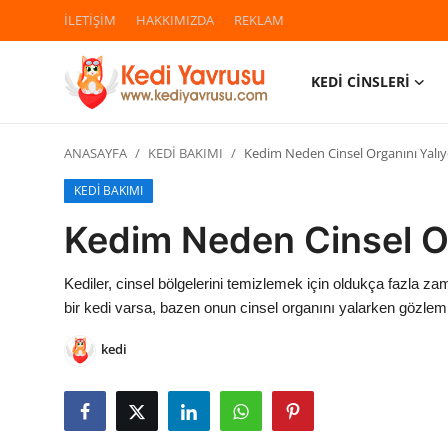
İLETİŞİM
HAKKIMIZDA
REKLAM
KEDİ CİNSLERİ
Giriş
Kayıt Ol
ANASAYFA
KEDİ BAKIMI
Kedim Neden Cinsel Organını Yalıy
İLETİŞİM
KEDİ BAKIMI
HAKKIMIZDA
Kedim Neden Cinsel Or
REKLAM
Kediler, cinsel bölgelerini temizlemek için oldukça fazla za
bir kedi varsa, bazen onun cinsel organını yalarken gözlemle
KEDİ CİNSLERİ
kedi
KEDİPEDİA
KEDİ BAKIMI