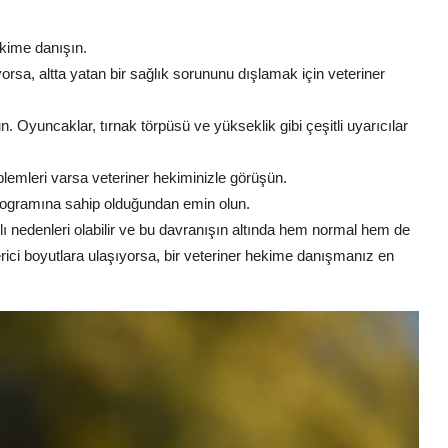
hekime danışın.
ıyorsa, altta yatan bir sağlık sorununu dışlamak için veteriner
n. Oyuncaklar, tırnak törpüsü ve yükseklik gibi çeşitli uyarıcılar
roblemleri varsa veteriner hekiminizle görüşün.
programına sahip olduğundan emin olun.
klı nedenleri olabilir ve bu davranışın altında hem normal hem de
verici boyutlara ulaşıyorsa, bir veteriner hekime danışmanız en