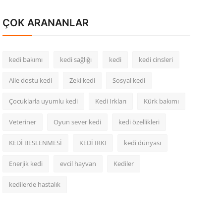
ÇOK ARANANLAR
kedi bakımı
kedi sağlığı
kedi
kedi cinsleri
Aile dostu kedi
Zeki kedi
Sosyal kedi
Çocuklarla uyumlu kedi
Kedi Irkları
Kürk bakımı
Veteriner
Oyun sever kedi
kedi özellikleri
KEDİ BESLENMESİ
KEDİ IRKI
kedi dünyası
Enerjik kedi
evcil hayvan
Kediler
kedilerde hastalık