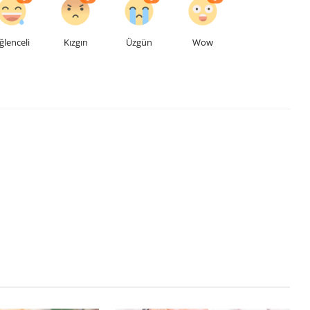
ğlenceli
Kızgın
Üzgün
Wow