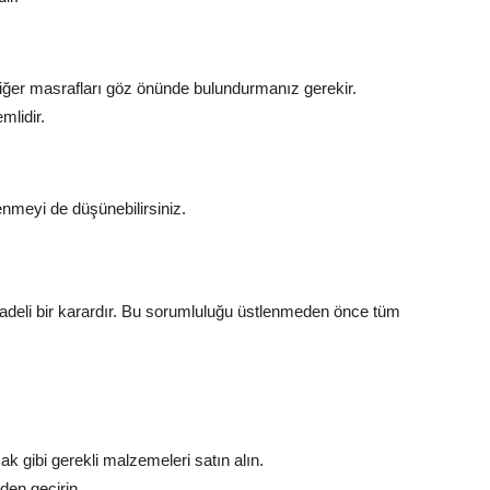
iğer masrafları göz önünde bulundurmanız gerekir.
mlidir.
enmeyi de düşünebilirsiniz.
eli bir karardır.
Bu sorumluluğu üstlenmeden önce tüm
k gibi gerekli malzemeleri satın alın.
den geçirin.