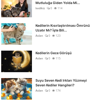
Mutluluğa Giden Yolda Mi...
kedikiz
0
114
Kedilerin Kısırlaştırılması Ömrünü
Uzatır Mı? İşte Bili...
Aslan
0
123
Kedilerin Gece Görüşü
Aslan
0
115
Suyu Seven Kedi Irkları Yüzmeyi
Seven Kediler Hangileri?
Aslan
0
174