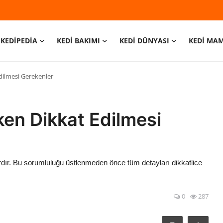
KEDİPEDİA
KEDİ BAKIMI
KEDİ DÜNYASI
KEDİ MA
dilmesi Gerekenler
ken Dikkat Edilmesi
ardır. Bu sorumluluğu üstlenmeden önce tüm detayları dikkatlice
0
287