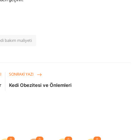
di bakım maliyeti
I
SONRAKI YAZI
r
Kedi Obezitesi ve Önlemleri
0
0
0
0