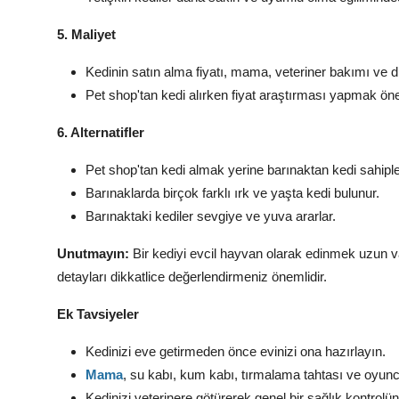
5. Maliyet
Kedinin satın alma fiyatı,
mama,
veteriner bakımı ve d
Pet shop'tan kedi alırken fiyat araştırması yapmak öne
6. Alternatifler
Pet shop'tan kedi almak yerine barınaktan kedi sahipl
Barınaklarda birçok farklı ırk ve yaşta kedi bulunur.
Barınaktaki kediler sevgiye ve yuva ararlar.
Unutmayın:
Bir kediyi evcil hayvan olarak edinmek uzun vad
detayları dikkatlice değerlendirmeniz önemlidir.
Ek Tavsiyeler
Kedinizi eve getirmeden önce evinizi ona hazırlayın.
Mama
,
su kabı,
kum kabı,
tırmalama tahtası ve oyunca
Kedinizi veterinere götürerek genel bir sağlık kontrolün