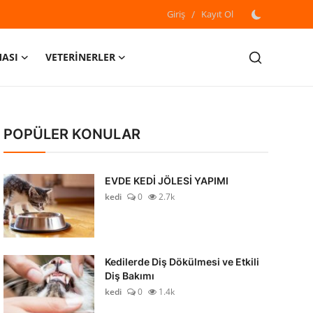
Giriş
/
Kayıt Ol
MASI
VETERİNERLER
POPÜLER KONULAR
EVDE KEDİ JÖLESİ YAPIMI
kedi
0
2.7k
Kedilerde Diş Dökülmesi ve Etkili
Diş Bakımı
kedi
0
1.4k