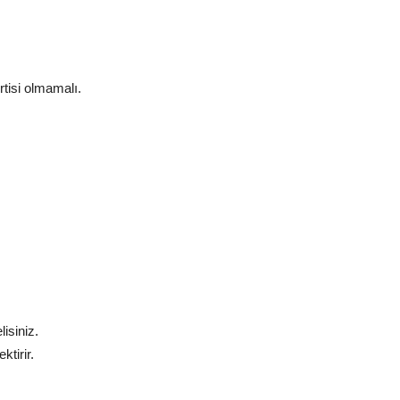
rtisi olmamalı.
isiniz.
ktirir.