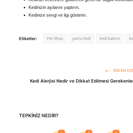
Kedinizin aşılarını yaptırın.
Kedinize sevgi ve ilgi gösterin.
Pet Shop
yavru kedi
kedi bakımı
ke
Etiketler:
ÖNCEKI YAZ
Kedi Alerjisi Nedir ve Dikkat Edilmesi Gerekenle
TEPKINIZ NEDIR?
0
0
0