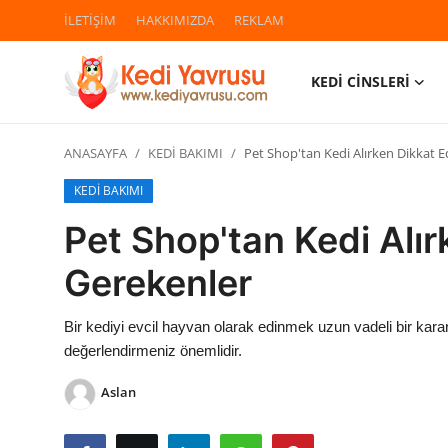
İLETİŞİM
HAKKIMIZDA
REKLAM
KEDİ CİNSLERİ
Giriş
Kayıt Ol
ANASAYFA
KEDİ BAKIMI
Pet Shop'tan Kedi Alırken Dikkat E
İLETİŞİM
KEDİ BAKIMI
HAKKIMIZDA
Pet Shop'tan Kedi Alır
REKLAM
Gerekenler
KEDİ CİNSLERİ
Bir kediyi evcil hayvan olarak edinmek uzun vadeli bir kar
değerlendirmeniz önemlidir.
KEDİPEDİA
Aslan
KEDİ BAKIMI