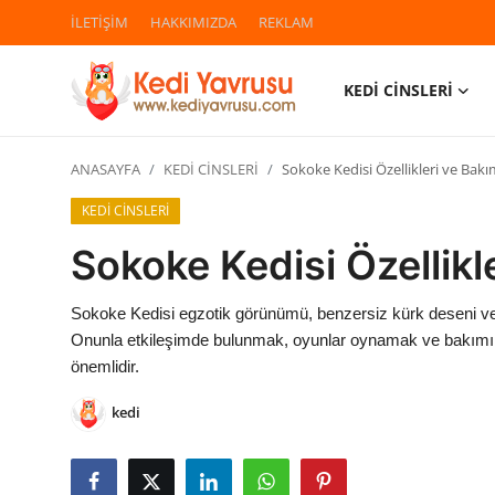
İLETİŞİM
HAKKIMIZDA
REKLAM
KEDİ CİNSLERİ
Giriş
Kayıt Ol
ANASAYFA
KEDİ CİNSLERİ
Sokoke Kedisi Özellikleri ve Bakı
İLETİŞİM
KEDİ CİNSLERİ
HAKKIMIZDA
Sokoke Kedisi Özellikl
REKLAM
Sokoke Kedisi egzotik görünümü, benzersiz kürk deseni ve e
Onunla etkileşimde bulunmak, oyunlar oynamak ve bakımını 
KEDİ CİNSLERİ
önemlidir.
KEDİPEDİA
kedi
KEDİ BAKIMI