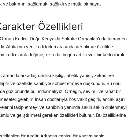
 ve bakımını sağlamak, sağlıklı ve mutlu bir hayat
Karakter Özellikleri
oke Orman Kedisi, Doğu Kenya'da Sokoke Ormanları'nda tamamen
. Afrika'nın yerli kedi türleri arasında yer alır ve özellikle
r kedi olarak doğmuş olsa da, bugün artık evcil bir kedi olarak
zamanda arkadaş canlısı kişiliği, atletik yapısı, zekası ve
hiptir ve özellikle sahibiyle sohbet etmeye düşkündür. Bu onu
ı da göz önünde bulundurmalıyız. Örneğin, sevimli ve rahat bir
afeli gelebilir. İnsan dostlarıyla hoş vakit geçirir, ancak aşırı
yelerini takip etmeyi ve sahibinin yanında sakin sakin dinlenmeyi
mlu ve geliştirilmesi gereken özellikleri bulunur. Bu özelliklerine
rilebilen bir türdür. Arkadaş canlısı bir yapıya sahip