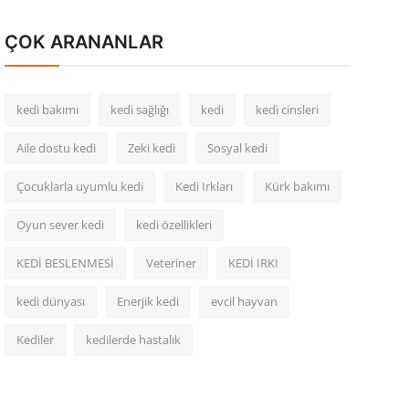
ÇOK ARANANLAR
kedi bakımı
kedi sağlığı
kedi
kedi cinsleri
Aile dostu kedi
Zeki kedi
Sosyal kedi
Çocuklarla uyumlu kedi
Kedi Irkları
Kürk bakımı
Oyun sever kedi
kedi özellikleri
KEDİ BESLENMESİ
Veteriner
KEDİ IRKI
kedi dünyası
Enerjik kedi
evcil hayvan
Kediler
kedilerde hastalık