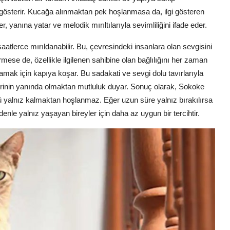
 gösterir. Kucağa alınmaktan pek hoşlanmasa da, ilgi gösteren
er, yanına yatar ve melodik mırıltılarıyla sevimliliğini ifade eder.
aatlerce mırıldanabilir. Bu, çevresindeki insanlara olan sevgisini
rmese de, özellikle ilgilenen sahibine olan bağlılığını her zaman
amak için kapıya koşar. Bu sadakati ve sevgi dolu tavırlarıyla
elerinin yanında olmaktan mutluluk duyar. Sonuç olarak, Sokoke
kü yalnız kalmaktan hoşlanmaz. Eğer uzun süre yalnız bırakılırsa
denle yalnız yaşayan bireyler için daha az uygun bir tercihtir.