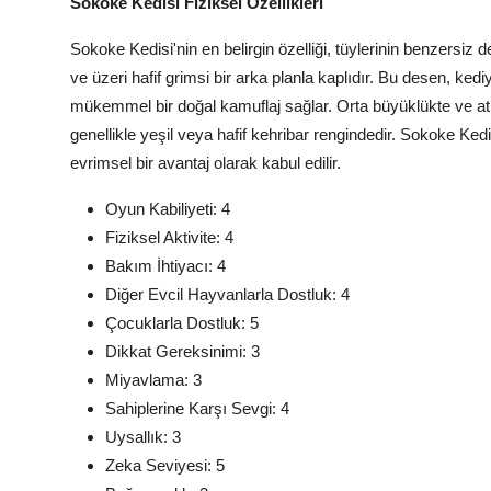
Sokoke Kedisi Fiziksel Özellikleri
Sokoke Kedisi'nin en belirgin özelliği, tüylerinin benzersiz d
ve üzeri hafif grimsi bir arka planla kaplıdır. Bu desen, ked
mükemmel bir doğal kamuflaj sağlar. Orta büyüklükte ve atl
genellikle yeşil veya hafif kehribar rengindedir. Sokoke K
evrimsel bir avantaj olarak kabul edilir.
Oyun Kabiliyeti: 4
Fiziksel Aktivite: 4
Bakım İhtiyacı: 4
Diğer Evcil Hayvanlarla Dostluk: 4
Çocuklarla Dostluk: 5
Dikkat Gereksinimi: 3
Miyavlama: 3
Sahiplerine Karşı Sevgi: 4
Uysallık: 3
Zeka Seviyesi: 5