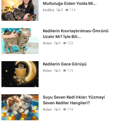
Mutluluğa Giden Yolda Mi...
kedikiz
0
114
Kedilerin Kısırlaştırılması Ömrünü
Uzatır Mı? İşte Bili...
Aslan
0
123
Kedilerin Gece Görüşü
Aslan
0
115
Suyu Seven Kedi Irkları Yüzmeyi
Seven Kediler Hangileri?
Aslan
0
174