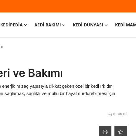
KEDİPEDİA
KEDİ BAKIMI
KEDİ DÜNYASI
KEDİ MA
mı
eri ve Bakımı
nerjik mizaç yapısıyla dikkat çeken özel bir kedi ırkıdır.
sağlamak, sağlıklı ve mutlu bir hayat sürdürebilmesi için
0
62