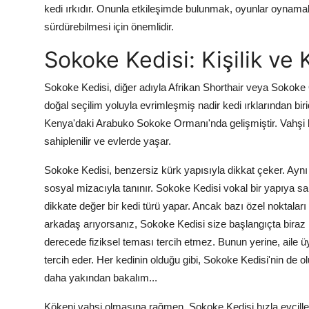
kedi ırkıdır. Onunla etkileşimde bulunmak, oyunlar oynamak
sürdürebilmesi için önemlidir.
Sokoke Kedisi: Kişilik ve 
Sokoke Kedisi, diğer adıyla Afrikan Shorthair veya Sok
doğal seçilim yoluyla evrimleşmiş nadir kedi ırklarından biridir
Kenya'daki Arabuko Sokoke Ormanı'nda gelişmiştir. Vahşi bi
sahiplenilir ve evlerde yaşar.
Sokoke Kedisi, benzersiz kürk yapısıyla dikkat çeker. Aynı 
sosyal mizacıyla tanınır. Sokoke Kedisi vokal bir yapıya sa
dikkate değer bir kedi türü yapar. Ancak bazı özel noktalar
arkadaş arıyorsanız, Sokoke Kedisi size başlangıçta biraz mes
derecede fiziksel teması tercih etmez. Bunun yerine, aile ü
tercih eder. Her kedinin olduğu gibi, Sokoke Kedisi'nin de olu
daha yakından bakalım...
Kökeni vahşi olmasına rağmen, Sokoke Kedisi hızla evcilleşti