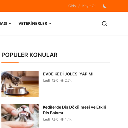
Giriş
/
Kayıt Ol
MASI
VETERİNERLER
POPÜLER KONULAR
EVDE KEDİ JÖLESİ YAPIMI
kedi
0
2.7k
Kedilerde Diş Dökülmesi ve Etkili
Diş Bakımı
kedi
0
1.4k