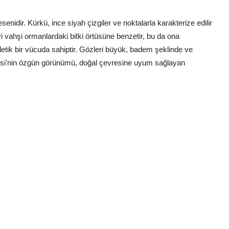
esenidir. Kürkü, ince siyah çizgiler ve noktalarla karakterize edilir
iyi vahşi ormanlardaki bitki örtüsüne benzetir, bu da ona
etik bir vücuda sahiptir. Gözleri büyük, badem şeklinde ve
edisi'nin özgün görünümü, doğal çevresine uyum sağlayan