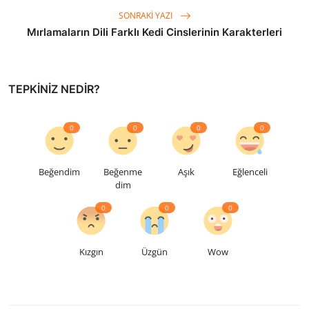
SONRAKI YAZI
Mırlamaların Dili Farklı Kedi Cinslerinin Karakterleri
TEPKINIZ NEDIR?
0
0
0
0
Beğendim
Beğenme
Aşık
Eğlenceli
dim
0
0
0
Kızgın
Üzgün
Wow