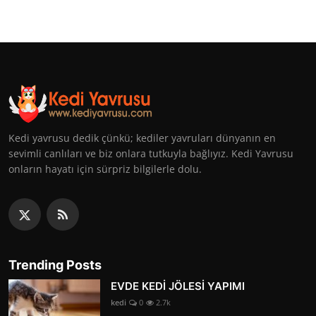
Kedi yavrusu dedik çünkü; kediler yavruları dünyanın en
sevimli canlıları ve biz onlara tutkuyla bağlıyız. Kedi Yavrusu
onların hayatı için sürpriz bilgilerle dolu.
Trending Posts
EVDE KEDİ JÖLESİ YAPIMI
kedi
0
2.7k