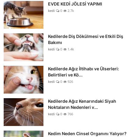
EVDE KEDİ JÖLESİ YAPIMI
kedi
0
2.7k
Kedilerde Diş Dökülmesi ve Etkili Diş
Bakımı
kedi
0
1.4k
Kedilerde Ağız İltihabı ve Ülserleri:
Belirtileri ve Kö...
kedi
0
926
Kedilerde Ağız Kenarındaki Siyah
Noktaların Nedenleri v...
kedi
0
766
Kedim Neden Cinsel Organını Yalıyor?