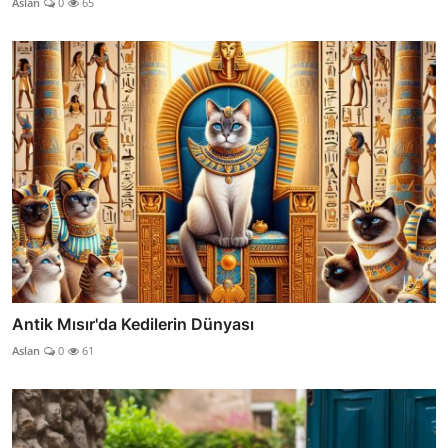
Aslan
0
65
Antik Mısır'da Kedilerin Dünyası
Aslan
0
61