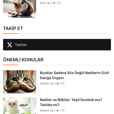
kedi
0
724
TAKİP ET
Twitter
ÖNEMLİ KONULAR
Bıyıklar Sadece Süs Değil! Kedilerin Gizli
Denge Organı
kedikiz
0
108
Kediler ve Bitkiler, Yeşil Dostluk mu?
Tehlike mi?
kedikiz
0
178