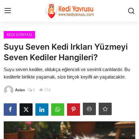
Giriş
Kayıt Ol
KEDİ DÜNYASI
Suyu Seven Kedi Irkları Yüzmeyi
İLETİŞİM
Seven Kediler Hangileri?
HAKKIMIZDA
Suyu seven kediler, oldukça eğlenceli ve sevimli canlılardır. Bu
kedilerle birlikte yaşamak, size birçok keyifli an yaşatacaktır.
REKLAM
Aslan
0
174
KEDİ CİNSLERİ
KEDİPEDİA
KEDİ BAKIMI