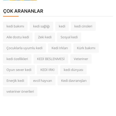
ÇOK ARANANLAR
kedi bakımı
kedi sağlığı
kedi
kedi cinsleri
Aile dostu kedi
Zeki kedi
Sosyal kedi
Çocuklarla uyumlu kedi
Kedi Irkları
Kürk bakımı
kedi özellikleri
KEDİ BESLENMESİ
Veteriner
Oyun sever kedi
KEDİ IRKI
kedi dünyası
Enerjik kedi
evcil hayvan
Kedi davranışları
veteriner önerileri