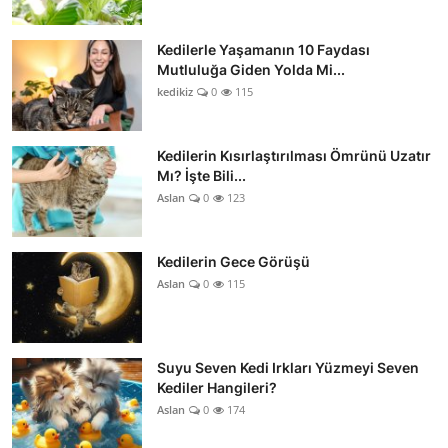
Kedilerle Yaşamanın 10 Faydası
Mutluluğa Giden Yolda Mi...
kedikiz
0
115
Kedilerin Kısırlaştırılması Ömrünü Uzatır
Mı? İşte Bili...
Aslan
0
123
Kedilerin Gece Görüşü
Aslan
0
115
Suyu Seven Kedi Irkları Yüzmeyi Seven
Kediler Hangileri?
Aslan
0
174