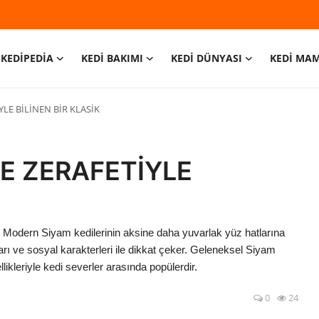
KEDİPEDİA
KEDİ BAKIMI
KEDİ DÜNYASI
KEDİ MA
YLE BİLİNEN BİR KLASİK
VE ZERAFETİYLE
ır. Modern Siyam kedilerinin aksine daha yuvarlak yüz hatlarına
arı ve sosyal karakterleri ile dikkat çeker. Geleneksel Siyam
likleriyle kedi severler arasında popülerdir.
0
24