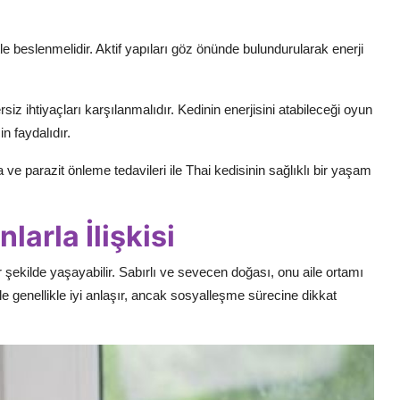
etle beslenmelidir. Aktif yapıları göz önünde bulundurularak enerji
iz ihtiyaçları karşılanmalıdır. Kedinin enerjisini atabileceği oyun
n faydalıdır.
a ve parazit önleme tedavileri ile Thai kedisinin sağlıklı bir yaşam
larla İlişkisi
r şekilde yaşayabilir. Sabırlı ve sevecen doğası, onu aile ortamı
rle genellikle iyi anlaşır, ancak sosyalleşme sürecine dikkat