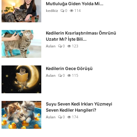
Mutluluğa Giden Yolda Mi...
kedikiz
0
114
Kedilerin Kısırlaştırılması Ömrünü
Uzatır Mı? İşte Bili...
Aslan
0
123
Kedilerin Gece Görüşü
Aslan
0
115
Suyu Seven Kedi Irkları Yüzmeyi
Seven Kediler Hangileri?
Aslan
0
174