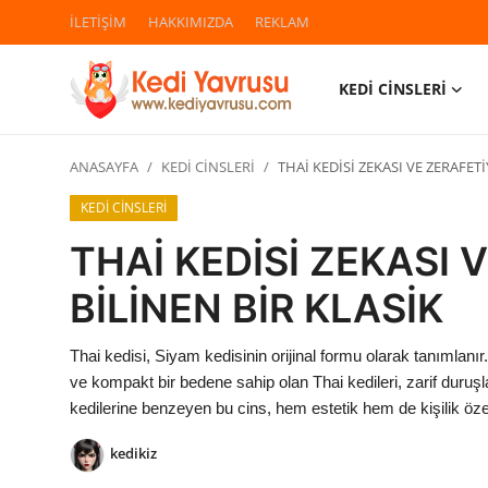
İLETİŞİM
HAKKIMIZDA
REKLAM
KEDİ CİNSLERİ
Giriş
Kayıt Ol
ANASAYFA
KEDİ CİNSLERİ
THAİ KEDİSİ ZEKASI VE ZERAFETİ
İLETİŞİM
KEDİ CİNSLERİ
HAKKIMIZDA
THAİ KEDİSİ ZEKASI 
REKLAM
BİLİNEN BİR KLASİK
KEDİ CİNSLERİ
Thai kedisi, Siyam kedisinin orijinal formu olarak tanımlan
ve kompakt bir bedene sahip olan Thai kedileri, zarif duruşl
KEDİPEDİA
kedilerine benzeyen bu cins, hem estetik hem de kişilik özel
KEDİ BAKIMI
kedikiz