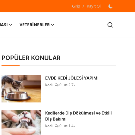
Giriş
/
Kayıt Ol
MASI
VETERİNERLER
POPÜLER KONULAR
EVDE KEDİ JÖLESİ YAPIMI
kedi
0
2.7k
Kedilerde Diş Dökülmesi ve Etkili
Diş Bakımı
kedi
0
1.4k