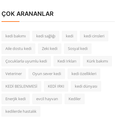
ÇOK ARANANLAR
kedi bakımı
kedi sağlığı
kedi
kedi cinsleri
Aile dostu kedi
Zeki kedi
Sosyal kedi
Çocuklarla uyumlu kedi
Kedi Irkları
Kürk bakımı
Veteriner
Oyun sever kedi
kedi özellikleri
KEDİ BESLENMESİ
KEDİ IRKI
kedi dünyası
Enerjik kedi
evcil hayvan
Kediler
kedilerde hastalık