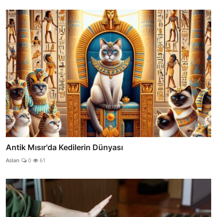
Antik Mısır'da Kedilerin Dünyası
Aslan
0
61