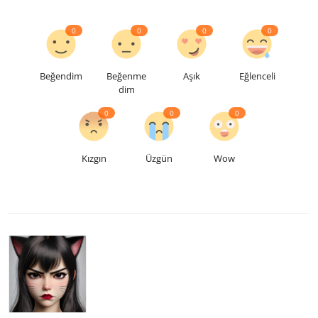
0
0
0
0
Beğendim
Beğenme
Aşık
Eğlenceli
dim
0
0
0
Kızgın
Üzgün
Wow