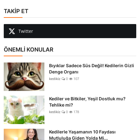
TAKİP ET
Twitter
ÖNEMLİ KONULAR
Bıyıklar Sadece Süs Değil! Kedilerin Gizli
Denge Organı
kedikiz
0
107
Kediler ve Bitkiler, Yeşil Dostluk mu?
Tehlike mi?
kedikiz
0
178
Kedilerle Yaşamanın 10 Faydası
Mutluluğa Giden Yolda Mi...