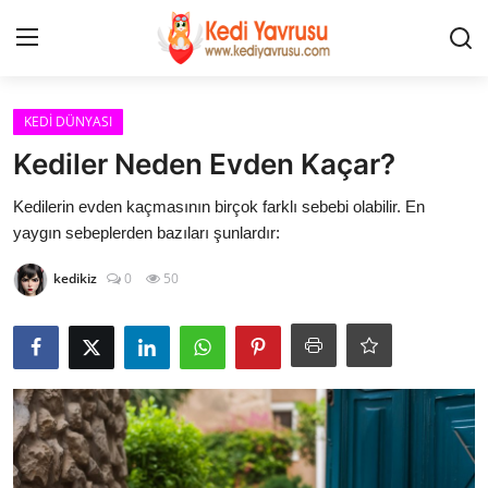
Giriş
Kayıt Ol
KEDİ DÜNYASI
Kediler Neden Evden Kaçar?
İLETİŞİM
Kedilerin evden kaçmasının birçok farklı sebebi olabilir. En
yaygın sebeplerden bazıları şunlardır:
HAKKIMIZDA
kedikiz
0
50
REKLAM
KEDİ CİNSLERİ
KEDİPEDİA
KEDİ BAKIMI