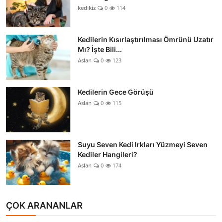
kedikiz
0
114
Kedilerin Kısırlaştırılması Ömrünü Uzatır
Mı? İşte Bili...
Aslan
0
123
Kedilerin Gece Görüşü
Aslan
0
115
Suyu Seven Kedi Irkları Yüzmeyi Seven
Kediler Hangileri?
Aslan
0
174
ÇOK ARANANLAR