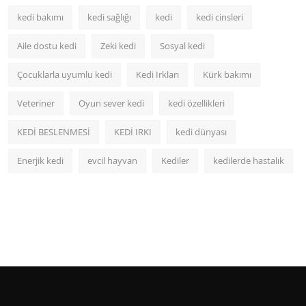
kedi bakımı
kedi sağlığı
kedi
kedi cinsleri
Aile dostu kedi
Zeki kedi
Sosyal kedi
Çocuklarla uyumlu kedi
Kedi Irkları
Kürk bakımı
Veteriner
Oyun sever kedi
kedi özellikleri
KEDİ BESLENMESİ
KEDİ IRKI
kedi dünyası
Enerjik kedi
evcil hayvan
Kediler
kedilerde hastalık