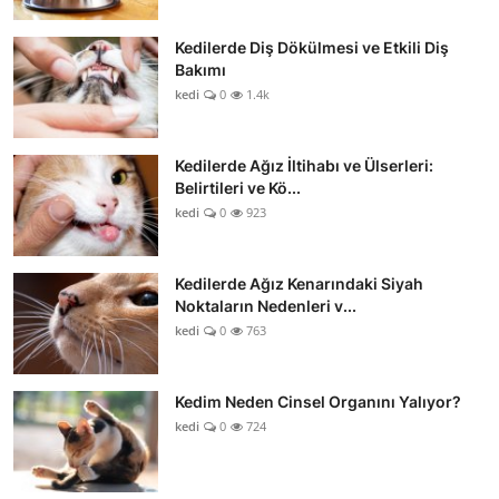
Kedilerde Diş Dökülmesi ve Etkili Diş
Bakımı
kedi
0
1.4k
Kedilerde Ağız İltihabı ve Ülserleri:
Belirtileri ve Kö...
kedi
0
923
Kedilerde Ağız Kenarındaki Siyah
Noktaların Nedenleri v...
kedi
0
763
Kedim Neden Cinsel Organını Yalıyor?
kedi
0
724