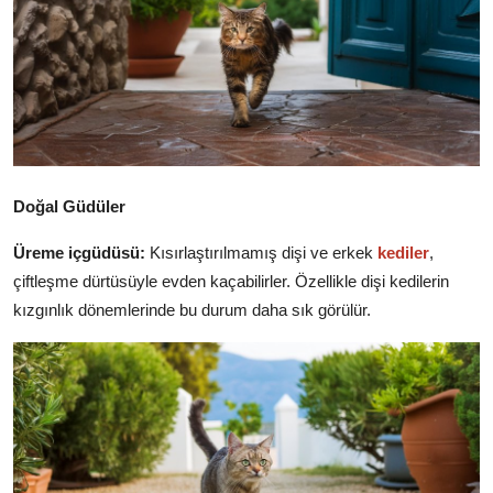
KEDİ DÜNYASI
KEDİ MAMASI
VETERİNERLER
Doğal Güdüler
Üreme içgüdüsü:
Kısırlaştırılmamış dişi ve erkek
kediler
,
çiftleşme dürtüsüyle evden kaçabilirler. Özellikle dişi kedilerin
kızgınlık dönemlerinde bu durum daha sık görülür.