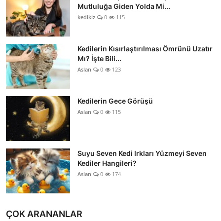
Mutluluğa Giden Yolda Mi...
kedikiz
0
115
Kedilerin Kısırlaştırılması Ömrünü Uzatır
Mı? İşte Bili...
Aslan
0
123
Kedilerin Gece Görüşü
Aslan
0
115
Suyu Seven Kedi Irkları Yüzmeyi Seven
Kediler Hangileri?
Aslan
0
174
ÇOK ARANANLAR