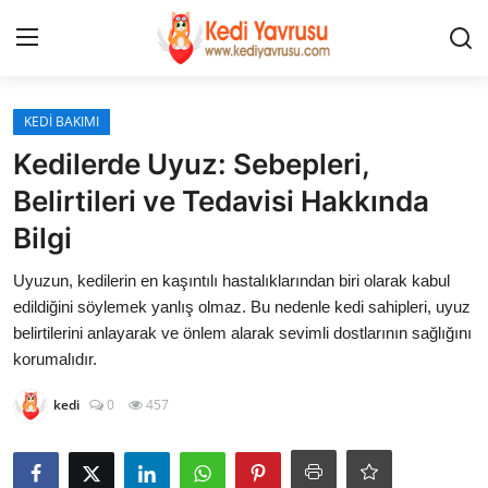
Giriş
Kayıt Ol
KEDİ BAKIMI
Kedilerde Uyuz: Sebepleri,
İLETİŞİM
Belirtileri ve Tedavisi Hakkında
Bilgi
HAKKIMIZDA
Uyuzun, kedilerin en kaşıntılı hastalıklarından biri olarak kabul
REKLAM
edildiğini söylemek yanlış olmaz. Bu nedenle kedi sahipleri, uyuz
belirtilerini anlayarak ve önlem alarak sevimli dostlarının sağlığını
KEDİ CİNSLERİ
korumalıdır.
KEDİPEDİA
kedi
0
457
KEDİ BAKIMI