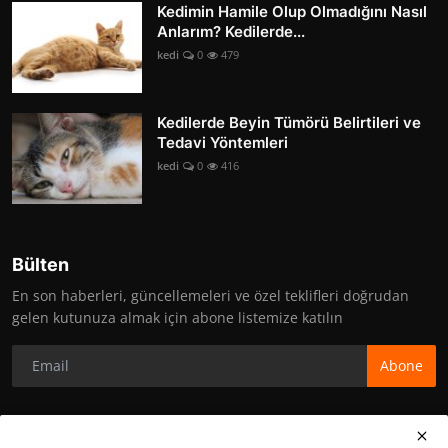
Kedimin Hamile Olup Olmadığını Nasıl
Anlarım? Kedilerde...
kedi
0
479
Kedilerde Beyin Tümörü Belirtileri ve
Tedavi Yöntemleri
kedi
0
416
Bülten
En son haberleri, güncellemeleri ve özel teklifleri doğrudan
gelen kutunuza almak için abone listemize katılın
Abone