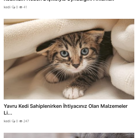
kedi
0
41
Yavru Kedi Sahiplenirken İhtiyacınız Olan Malzemeler
Li...
kedi
0
247