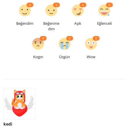
0
0
0
0
Beğendim
Beğenme
Aşık
Eğlenceli
dim
0
0
0
Kızgın
Üzgün
Wow
kedi