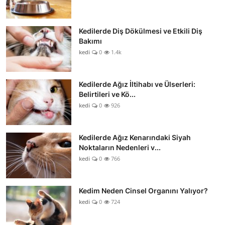
Kedilerde Diş Dökülmesi ve Etkili Diş
Bakımı
kedi
0
1.4k
Kedilerde Ağız İltihabı ve Ülserleri:
Belirtileri ve Kö...
kedi
0
926
Kedilerde Ağız Kenarındaki Siyah
Noktaların Nedenleri v...
kedi
0
766
Kedim Neden Cinsel Organını Yalıyor?
kedi
0
724