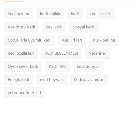
kedi bakımı
kedi sağlığı
kedi
kedi cinsleri
Aile dostu kedi
Zeki kedi
Sosyal kedi
Çocuklarla uyumlu kedi
Kedi Irkları
Kürk bakımı
kedi özellikleri
KEDİ BESLENMESİ
Veteriner
Oyun sever kedi
KEDİ IRKI
kedi dünyası
Enerjik kedi
evcil hayvan
Kedi davranışları
veteriner önerileri