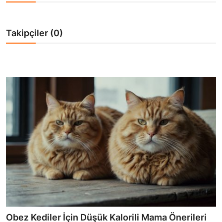
KEDİ DÜNYASI
KEDİ MAMASI
Takipçiler (0)
VETERİNERLER
Obez Kediler İçin Düşük Kalorili Mama Önerileri