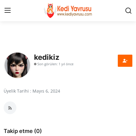
Giriş
Kayıt Ol
İLETİŞİM
kedikiz
Son görülen: 1 yıl önce
HAKKIMIZDA
REKLAM
Üyelik Tarihi : Mayıs 6, 2024
KEDİ CİNSLERİ
KEDİPEDİA
KEDİ BAKIMI
Takip etme (0)