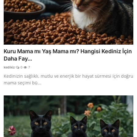
Kuru Mama mı Yaş Mama mı? Hangisi Kediniz İçin
Daha Fay...
kedikiz
0
7
Kedinizin sağlıklı, mutlu ve enerjik bir hayat sürmesi için doğru
mama seçimi bü...