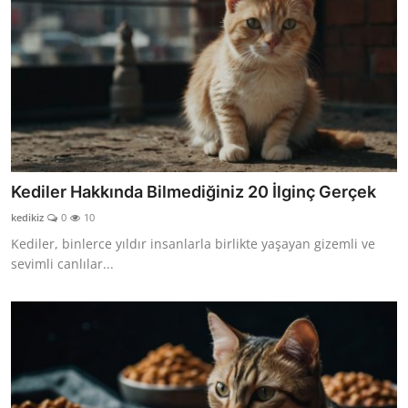
Kediler Hakkında Bilmediğiniz 20 İlginç Gerçek
kedikiz
0
10
Kediler, binlerce yıldır insanlarla birlikte yaşayan gizemli ve
sevimli canlılar...