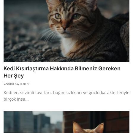
Kedi Kısırlaştırma Hakkında Bilmeniz Gereken
Her Şey
kedikiz
0
9
Kediler, sevimli tavırları, bağımsızlıkları ve güçlü karakterleriyle
birçok insa...