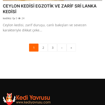
CEYLON KEDİSİ EGZOTİK VE ZARİF SRİ LANKA
KEDİSİ
kedikiz
0
24
Ceylon kedisi, zarif duruşu, canlı bakışları ve sevecen
karakteriyle dikkat çeke...
1
2
3
›
»