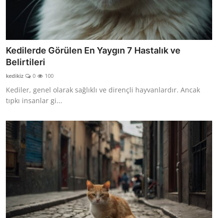
Kedilerde Görülen En Yaygın 7 Hastalık ve
Belirtileri
kedikiz
0
100
Kediler, genel olarak sağlıklı ve dirençli hayvanlardır. Ancak
tıpkı insanlar gi...