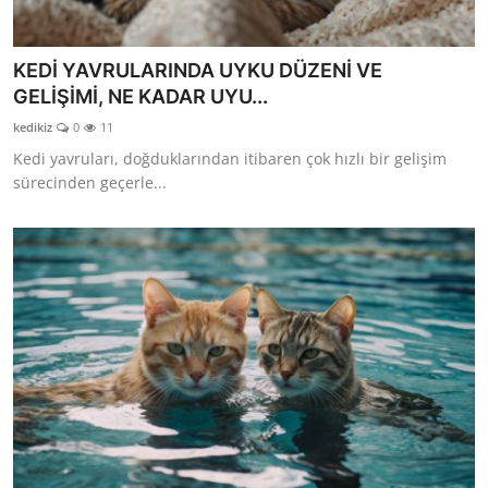
KEDİ YAVRULARINDA UYKU DÜZENİ VE
GELİŞİMİ, NE KADAR UYU...
kedikiz
0
11
Kedi yavruları, doğduklarından itibaren çok hızlı bir gelişim
sürecinden geçerle...