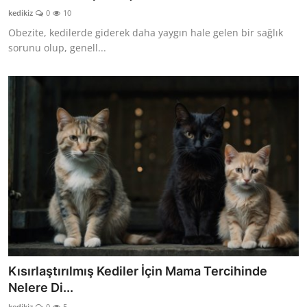
kedikiz
0
10
Obezite, kedilerde giderek daha yaygın hale gelen bir sağlık
sorunu olup, genell...
Kısırlaştırılmış Kediler İçin Mama Tercihinde
Nelere Di...
kedikiz
0
5