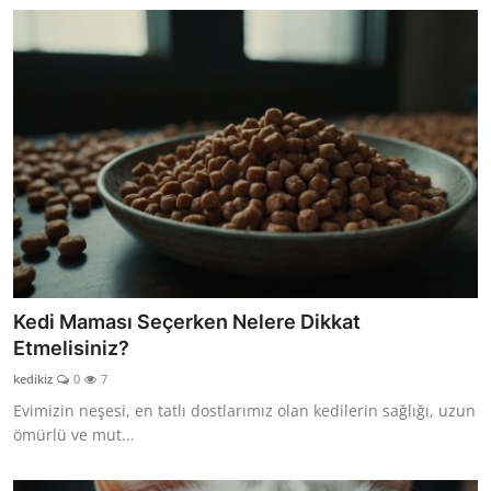
Kedi Maması Seçerken Nelere Dikkat
Etmelisiniz?
kedikiz
0
7
Evimizin neşesi, en tatlı dostlarımız olan kedilerin sağlığı, uzun
ömürlü ve mut...