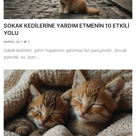
SOKAK KEDİLERİNE YARDIM ETMENİN 10 ETKİLİ
YOLU
kedikiz
0
5
Sokak kedileri, şehir hayatının ayrılmaz bir parçasıdır. Ancak
yiyecek, su, barı...