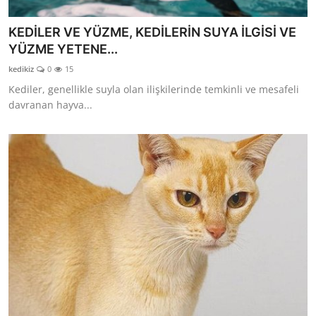
KEDİLER VE YÜZME, KEDİLERİN SUYA İLGİSİ VE
YÜZME YETENE...
kedikiz
0
15
Kediler, genellikle suyla olan ilişkilerinde temkinli ve mesafeli
davranan hayva...