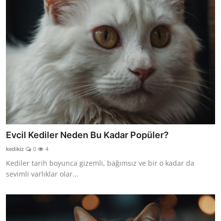
Evcil Kediler Neden Bu Kadar Popüler?
kedikiz
0
4
Kediler tarih boyunca gizemli, bağımsız ve bir o kadar da
sevimli varlıklar olar...