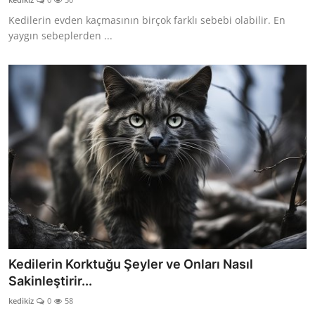
Kedilerin evden kaçmasının birçok farklı sebebi olabilir. En
yaygın sebeplerden ...
Kedilerin Korktuğu Şeyler ve Onları Nasıl
Sakinleştirir...
kedikiz
0
58