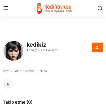
Giriş
Kayıt Ol
İLETİŞİM
kedikiz
Son görülen: 1 yıl önce
HAKKIMIZDA
REKLAM
Üyelik Tarihi : Mayıs 6, 2024
KEDİ CİNSLERİ
KEDİPEDİA
KEDİ BAKIMI
Takip etme (0)