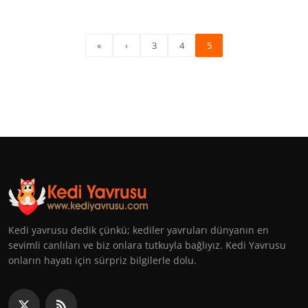
«
‹
3
4
5
Kedi yavrusu dedik çünkü; kediler yavruları dünyanın en
sevimli canlıları ve biz onlara tutkuyla bağlıyız. Kedi Yavrusu
onların hayatı için sürpriz bilgilerle dolu.