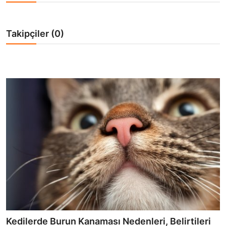
KEDİ DÜNYASI
KEDİ MAMASI
Takipçiler (0)
VETERİNERLER
Kedilerde Burun Kanaması Nedenleri, Belirtileri