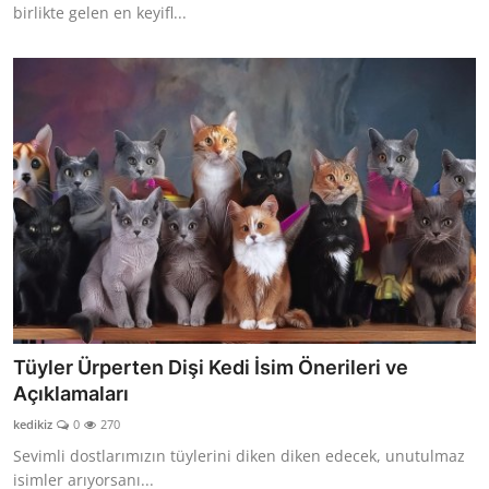
birlikte gelen en keyifl...
Tüyler Ürperten Dişi Kedi İsim Önerileri ve
Açıklamaları
kedikiz
0
270
Sevimli dostlarımızın tüylerini diken diken edecek, unutulmaz
isimler arıyorsanı...