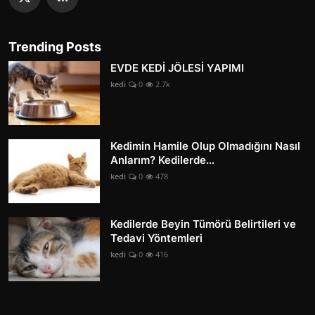
Trending Posts
EVDE KEDİ JÖLESİ YAPIMI
kedi
0
2.7k
Kedimin Hamile Olup Olmadığını Nasıl
Anlarım? Kedilerde...
kedi
0
478
Kedilerde Beyin Tümörü Belirtileri ve
Tedavi Yöntemleri
kedi
0
416