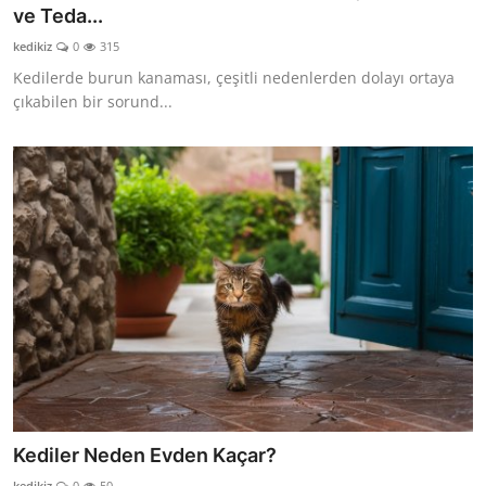
ve Teda...
kedikiz
0
315
Kedilerde burun kanaması, çeşitli nedenlerden dolayı ortaya
çıkabilen bir sorund...
Kediler Neden Evden Kaçar?
kedikiz
0
50