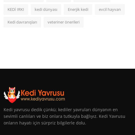
KEDİ IRKI
kedi dünyası
Enerjik kedi
evcil hayvan
Kedi davranışları
veteriner önerileri
Kedi yavrusu dedik çünkü; kediler yavruları dünyanın en
sevimli canlıları ve biz onlara tutkuyla bağlıyız. Kedi Yavrusu
onların hayatı için sürpriz bilgilerle dolu.