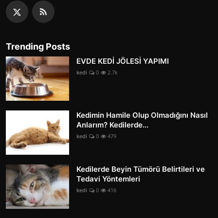
Trending Posts
EVDE KEDİ JÖLESİ YAPIMI
kedi
0
2.7k
Kedimin Hamile Olup Olmadığını Nasıl
Anlarım? Kedilerde...
kedi
0
479
Kedilerde Beyin Tümörü Belirtileri ve
Tedavi Yöntemleri
kedi
0
416