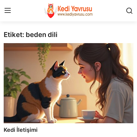
Etiket: beden dili
Giriş
Kayıt Ol
İLETİŞİM
HAKKIMIZDA
REKLAM
KEDİ CİNSLERİ
KEDİPEDİA
KEDİ BAKIMI
Kedi İletişimi