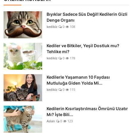
Bıyıklar Sadece Süs Değil! Kedilerin Gizli
Denge Organı
kedikiz
0
108
Kediler ve Bitkiler, Yeşil Dostluk mu?
Tehlike mi?
kedikiz
0
178
Kedilerle Yaşamanın 10 Faydası
Mutluluğa Giden Yolda Mi...
kedikiz
0
115
Kedilerin Kısırlaştırılması Ömrünü Uzatır
Mı? İşte Bili...
Aslan
0
123