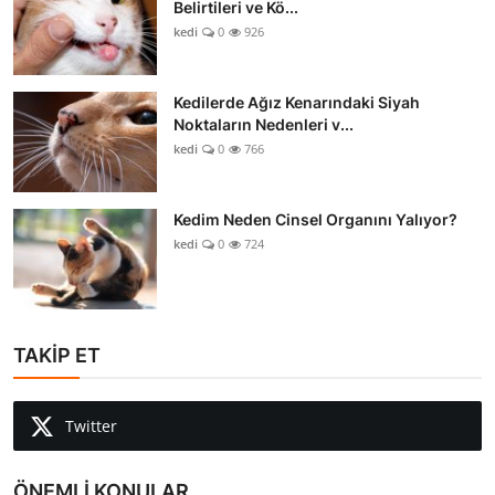
Belirtileri ve Kö...
kedi
0
926
Kedilerde Ağız Kenarındaki Siyah
Noktaların Nedenleri v...
kedi
0
766
Kedim Neden Cinsel Organını Yalıyor?
kedi
0
724
TAKİP ET
Twitter
ÖNEMLİ KONULAR