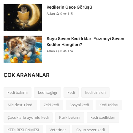
Kedilerin Gece Görüşü
Aslan
0
115
Suyu Seven Kedi Irkları Yüzmeyi Seven
Kediler Hangileri?
Aslan
0
174
ÇOK ARANANLAR
kedi bakımı
kedi sağlığı
kedi
kedi cinsleri
Aile dostu kedi
Zeki kedi
Sosyal kedi
Kedi Irkları
Çocuklarla uyumlu kedi
Kürk bakımı
kedi özellikleri
KEDİ BESLENMESİ
Veteriner
Oyun sever kedi