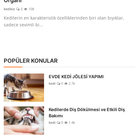
Organı
KEDİ DÜNYASI
kedikiz
0
108
Kedilerin en karakteristik özelliklerinden biri olan bıyıklar,
KEDİ MAMASI
sadece sevimli bi...
VETERİNERLER
POPÜLER KONULAR
EVDE KEDİ JÖLESİ YAPIMI
kedi
0
2.7k
Kedilerde Diş Dökülmesi ve Etkili Diş
Bakımı
kedi
0
1.4k