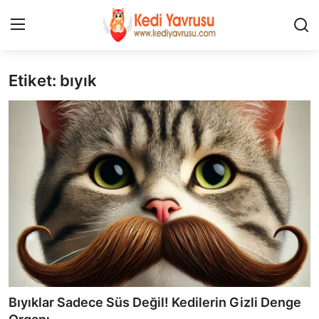
Etiket: bıyık
Giriş
Kayıt Ol
İLETİŞİM
HAKKIMIZDA
REKLAM
KEDİ CİNSLERİ
KEDİPEDİA
KEDİ BAKIMI
Bıyıklar Sadece Süs Değil! Kedilerin Gizli Denge