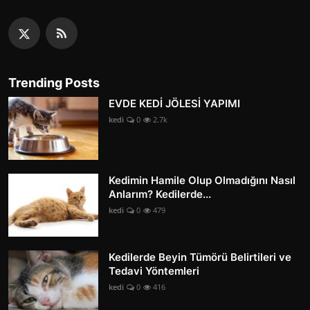
Trending Posts
EVDE KEDİ JÖLESİ YAPIMI
kedi
0
2.7k
Kedimin Hamile Olup Olmadığını Nasıl
Anlarım? Kedilerde...
kedi
0
479
Kedilerde Beyin Tümörü Belirtileri ve
Tedavi Yöntemleri
kedi
0
416