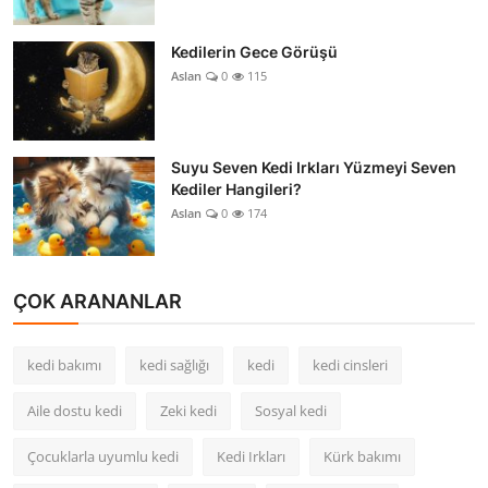
Kedilerin Gece Görüşü
Aslan
0
115
Suyu Seven Kedi Irkları Yüzmeyi Seven
Kediler Hangileri?
Aslan
0
174
ÇOK ARANANLAR
kedi bakımı
kedi sağlığı
kedi
kedi cinsleri
Aile dostu kedi
Zeki kedi
Sosyal kedi
Çocuklarla uyumlu kedi
Kedi Irkları
Kürk bakımı