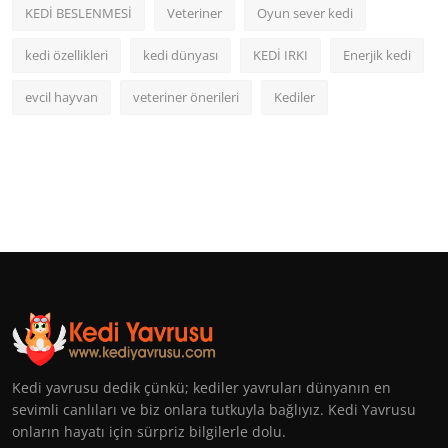
KEDİ BESLENMESİ
Veteriner
Oyun sever kedi
kedi özellikleri
kedi dünyası
KEDİ IRKI
Enerjik kedi
evcil hayvan
veteriner önerileri
Kediler
Kedi yavrusu dedik çünkü; kediler yavruları dünyanın en
sevimli canlıları ve biz onlara tutkuyla bağlıyız. Kedi Yavrusu
onların hayatı için sürpriz bilgilerle dolu.