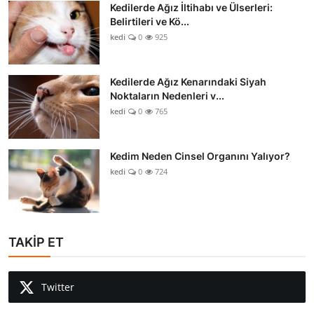
Kedilerde Ağız İltihabı ve Ülserleri:
Belirtileri ve Kö...
kedi
0
925
Kedilerde Ağız Kenarındaki Siyah
Noktaların Nedenleri v...
kedi
0
765
Kedim Neden Cinsel Organını Yalıyor?
kedi
0
724
TAKİP ET
Twitter