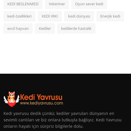
KEDİ BESLENMESİ
Veteriner
Oyun sever kedi
kedi özellikleri
KEDİ IRKI
kedi dünyası
Enerjik kedi
evcil hayvan
Kediler
kedilerde hastalık
Kedi yavrusu dedik çünkü; kediler yavruları dünyanın en
sevimli canlıları ve biz onlara tutkuyla bağlıyız. Kedi Yavrusu
onların hayatı için sürpriz bilgilerle dolu.