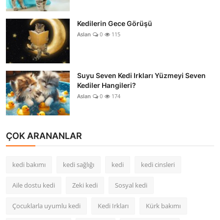
Kedilerin Gece Görüşü
Aslan
0
115
Suyu Seven Kedi Irkları Yüzmeyi Seven
Kediler Hangileri?
Aslan
0
174
ÇOK ARANANLAR
kedi bakımı
kedi sağlığı
kedi
kedi cinsleri
Aile dostu kedi
Zeki kedi
Sosyal kedi
Çocuklarla uyumlu kedi
Kedi Irkları
Kürk bakımı