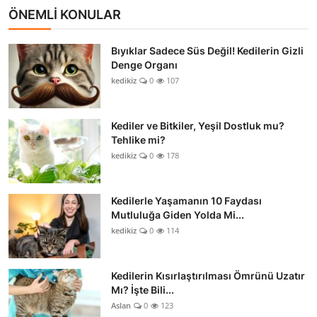
ÖNEMLİ KONULAR
Bıyıklar Sadece Süs Değil! Kedilerin Gizli
Denge Organı
kedikiz
0
107
Kediler ve Bitkiler, Yeşil Dostluk mu?
Tehlike mi?
kedikiz
0
178
Kedilerle Yaşamanın 10 Faydası
Mutluluğa Giden Yolda Mi...
kedikiz
0
114
Kedilerin Kısırlaştırılması Ömrünü Uzatır
Mı? İşte Bili...
Aslan
0
123