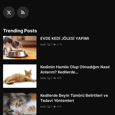
Trending Posts
EVDE KEDİ JÖLESİ YAPIMI
kedi
0
2.7k
Kedimin Hamile Olup Olmadığını Nasıl
Anlarım? Kedilerde...
kedi
0
478
Kedilerde Beyin Tümörü Belirtileri ve
Tedavi Yöntemleri
kedi
0
416