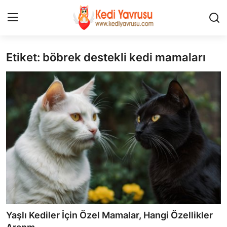
Etiket: böbrek destekli kedi mamaları
Giriş
Kayıt Ol
İLETİŞİM
HAKKIMIZDA
REKLAM
KEDİ CİNSLERİ
KEDİPEDİA
KEDİ BAKIMI
Yaşlı Kediler İçin Özel Mamalar, Hangi Özellikler