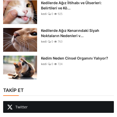
Kedilerde Ağız İltihabı ve Ülserleri:
Belirtileri ve Kö...
kedi
0
925
Kedilerde Ağız Kenarındaki Siyah
Noktaların Nedenleri v...
kedi
0
763
Kedim Neden Cinsel Organını Yalıyor?
kedi
0
724
TAKİP ET
Twitter