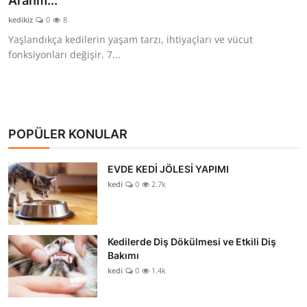
Aranm...
KEDİ DÜNYASI
kedikiz
0
8
Yaşlandıkça kedilerin yaşam tarzı, ihtiyaçları ve vücut
KEDİ MAMASI
fonksiyonları değişir. 7...
VETERİNERLER
POPÜLER KONULAR
EVDE KEDİ JÖLESİ YAPIMI
kedi
0
2.7k
Kedilerde Diş Dökülmesi ve Etkili Diş
Bakımı
kedi
0
1.4k