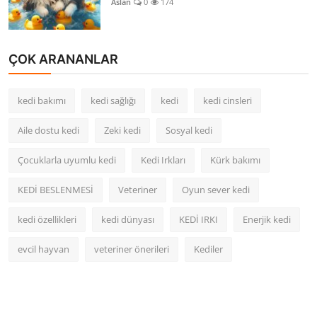
Aslan
0
174
ÇOK ARANANLAR
kedi bakımı
kedi sağlığı
kedi
kedi cinsleri
Aile dostu kedi
Zeki kedi
Sosyal kedi
Çocuklarla uyumlu kedi
Kedi Irkları
Kürk bakımı
KEDİ BESLENMESİ
Veteriner
Oyun sever kedi
kedi özellikleri
kedi dünyası
KEDİ IRKI
Enerjik kedi
evcil hayvan
veteriner önerileri
Kediler