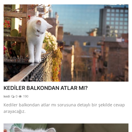
KEDİLER BALKONDAN ATLAR MI?
kedi
0
190
Kediler balkondan atlar mı sorusuna detaylı bir şekilde cevap
arayacağız.