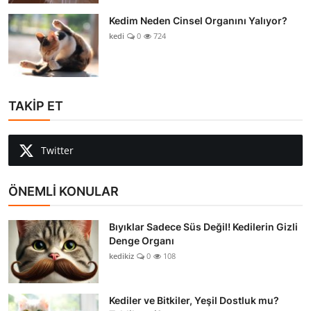
Kedim Neden Cinsel Organını Yalıyor?
kedi
0
724
TAKİP ET
Twitter
ÖNEMLİ KONULAR
Bıyıklar Sadece Süs Değil! Kedilerin Gizli
Denge Organı
kedikiz
0
108
Kediler ve Bitkiler, Yeşil Dostluk mu?