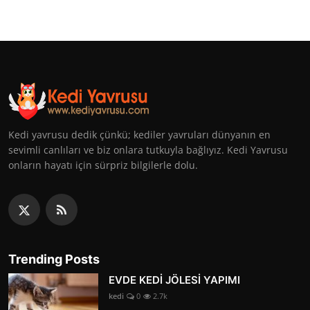
Kedi yavrusu dedik çünkü; kediler yavruları dünyanın en
sevimli canlıları ve biz onlara tutkuyla bağlıyız. Kedi Yavrusu
onların hayatı için sürpriz bilgilerle dolu.
Trending Posts
EVDE KEDİ JÖLESİ YAPIMI
kedi
0
2.7k