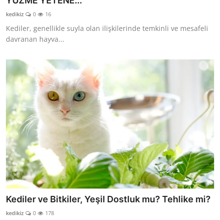
YÜZME YETENE...
KEDİ DÜNYASI
kedikiz
0
16
Kediler, genellikle suyla olan ilişkilerinde temkinli ve mesafeli
KEDİ MAMASI
davranan hayva...
VETERİNERLER
Kediler ve Bitkiler, Yeşil Dostluk mu? Tehlike mi?
kedikiz
0
178