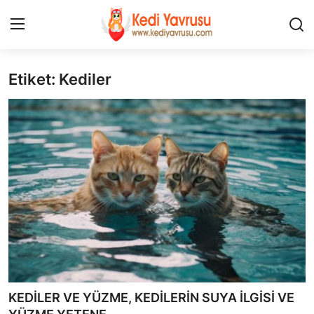
Etiket: Kediler
Giriş
Kayıt Ol
İLETİŞİM
HAKKIMIZDA
REKLAM
KEDİ CİNSLERİ
KEDİPEDİA
KEDİ BAKIMI
KEDİLER VE YÜZME, KEDİLERİN SUYA İLGİSİ VE