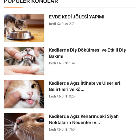
POPÜLER KONULAR
EVDE KEDİ JÖLESİ YAPIMI
kedi
0
2.7k
Kedilerde Diş Dökülmesi ve Etkili Diş
Bakımı
kedi
0
1.4k
Kedilerde Ağız İltihabı ve Ülserleri:
Belirtileri ve Kö...
kedi
0
925
Kedilerde Ağız Kenarındaki Siyah
Noktaların Nedenleri v...
kedi
0
763