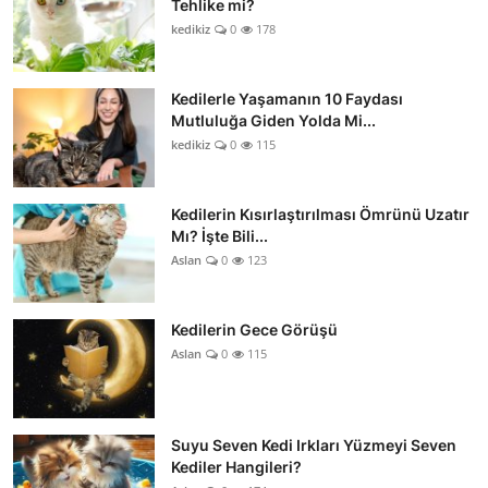
Tehlike mi?
kedikiz
0
178
Kedilerle Yaşamanın 10 Faydası
Mutluluğa Giden Yolda Mi...
kedikiz
0
115
Kedilerin Kısırlaştırılması Ömrünü Uzatır
Mı? İşte Bili...
Aslan
0
123
Kedilerin Gece Görüşü
Aslan
0
115
Suyu Seven Kedi Irkları Yüzmeyi Seven
Kediler Hangileri?