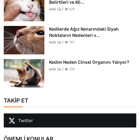
Belirtileri ve Kö...
kedi
0
929
Kedilerde Ağız Kenarındaki Siyah
Noktaların Nedenleri v...
kedi
0
767
Kedim Neden Cinsel Organını Yalıyor?
kedi
0
724
TAKİP ET
Twitter
ÖNEMLİ KONULAR