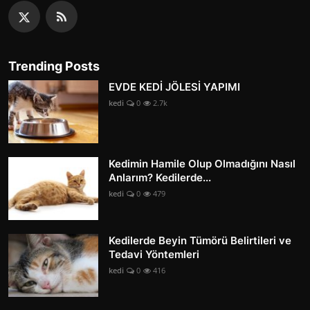
Trending Posts
EVDE KEDİ JÖLESİ YAPIMI
kedi
0
2.7k
Kedimin Hamile Olup Olmadığını Nasıl
Anlarım? Kedilerde...
kedi
0
479
Kedilerde Beyin Tümörü Belirtileri ve
Tedavi Yöntemleri
kedi
0
416