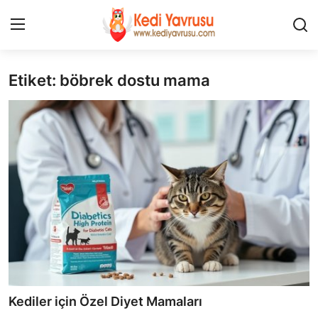
Etiket: böbrek dostu mama
Giriş
Kayıt Ol
İLETİŞİM
HAKKIMIZDA
REKLAM
KEDİ CİNSLERİ
KEDİPEDİA
KEDİ BAKIMI
Kediler için Özel Diyet Mamaları