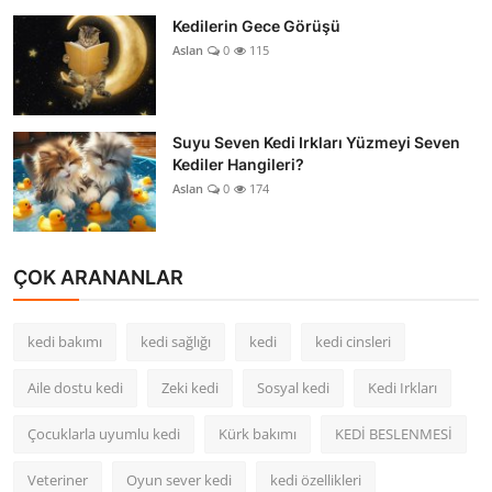
Kedilerin Gece Görüşü
Aslan
0
115
Suyu Seven Kedi Irkları Yüzmeyi Seven
Kediler Hangileri?
Aslan
0
174
ÇOK ARANANLAR
kedi bakımı
kedi sağlığı
kedi
kedi cinsleri
Aile dostu kedi
Zeki kedi
Sosyal kedi
Kedi Irkları
Çocuklarla uyumlu kedi
Kürk bakımı
KEDİ BESLENMESİ
Veteriner
Oyun sever kedi
kedi özellikleri