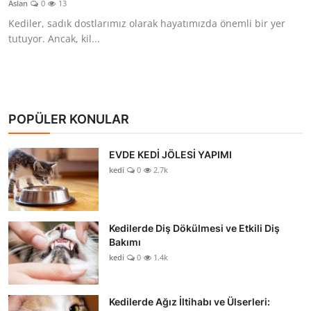
Aslan
0
13
KEDİ DÜNYASI
Kediler, sadık dostlarımız olarak hayatımızda önemli bir yer
tutuyor. Ancak, kil...
KEDİ MAMASI
VETERİNERLER
POPÜLER KONULAR
EVDE KEDİ JÖLESİ YAPIMI
kedi
0
2.7k
Kedilerde Diş Dökülmesi ve Etkili Diş
Bakımı
kedi
0
1.4k
Kedilerde Ağız İltihabı ve Ülserleri: