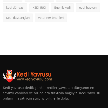
kedi dünyası
KEDİ IRKI
Enerjik kedi
evcil hayvan
Kedi davranışları
veteriner önerileri
Kedi yavrusu dedik çünkü; kediler yavruları dünyanın en
sevimli canlıları ve biz onlara tutkuyla bağlıyız. Kedi Yavrusu
onların hayatı için sürpriz bilgilerle dolu.