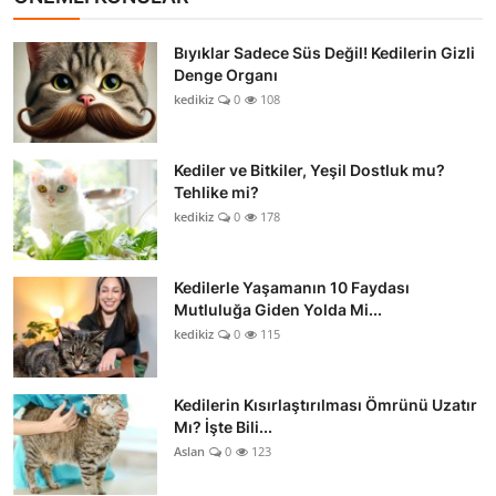
Bıyıklar Sadece Süs Değil! Kedilerin Gizli
Denge Organı
kedikiz
0
108
Kediler ve Bitkiler, Yeşil Dostluk mu?
Tehlike mi?
kedikiz
0
178
Kedilerle Yaşamanın 10 Faydası
Mutluluğa Giden Yolda Mi...
kedikiz
0
115
Kedilerin Kısırlaştırılması Ömrünü Uzatır
Mı? İşte Bili...
Aslan
0
123