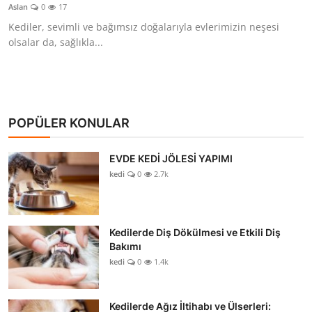
Aslan
0
17
Kediler, sevimli ve bağımsız doğalarıyla evlerimizin neşesi
olsalar da, sağlıkla...
POPÜLER KONULAR
EVDE KEDİ JÖLESİ YAPIMI
kedi
0
2.7k
Kedilerde Diş Dökülmesi ve Etkili Diş
Bakımı
kedi
0
1.4k
Kedilerde Ağız İltihabı ve Ülserleri: