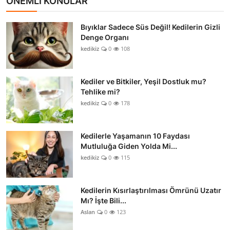
ÖNEMLİ KONULAR
Bıyıklar Sadece Süs Değil! Kedilerin Gizli
Denge Organı
kedikiz
0
108
Kediler ve Bitkiler, Yeşil Dostluk mu?
Tehlike mi?
kedikiz
0
178
Kedilerle Yaşamanın 10 Faydası
Mutluluğa Giden Yolda Mi...
kedikiz
0
115
Kedilerin Kısırlaştırılması Ömrünü Uzatır
Mı? İşte Bili...
Aslan
0
123