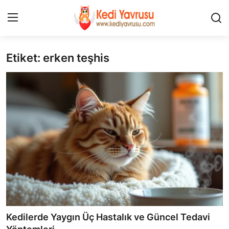
Etiket: erken teşhis
Giriş
Kayıt Ol
İLETİŞİM
HAKKIMIZDA
REKLAM
KEDİ CİNSLERİ
KEDİPEDİA
KEDİ BAKIMI
Kedilerde Yaygın Üç Hastalık ve Güncel Tedavi