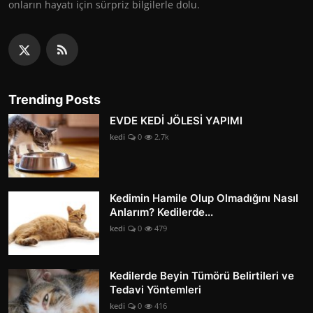
onların hayatı için sürpriz bilgilerle dolu.
Trending Posts
EVDE KEDİ JÖLESİ YAPIMI
kedi
0
2.7k
Kedimin Hamile Olup Olmadığını Nasıl
Anlarım? Kedilerde...
kedi
0
479
Kedilerde Beyin Tümörü Belirtileri ve
Tedavi Yöntemleri
kedi
0
416