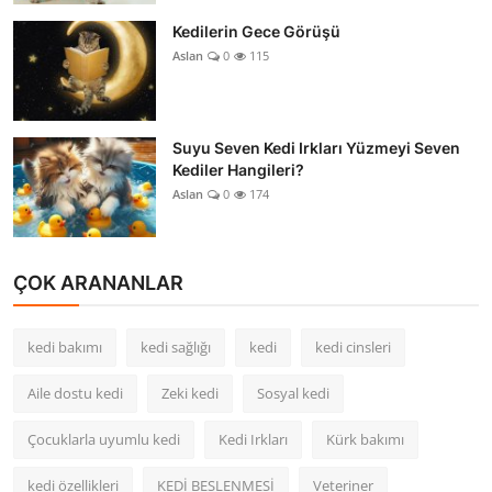
Kedilerin Gece Görüşü
Aslan
0
115
Suyu Seven Kedi Irkları Yüzmeyi Seven
Kediler Hangileri?
Aslan
0
174
ÇOK ARANANLAR
kedi bakımı
kedi sağlığı
kedi
kedi cinsleri
Aile dostu kedi
Zeki kedi
Sosyal kedi
Çocuklarla uyumlu kedi
Kedi Irkları
Kürk bakımı
kedi özellikleri
KEDİ BESLENMESİ
Veteriner