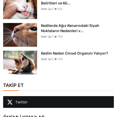
Belirtileri ve Kö...
kedi
0
925
Kedilerde Ağız Kenarındaki Siyah
Noktaların Nedenleri v...
kedi
0
765
Kedim Neden Cinsel Organını Yalıyor?
kedi
0
724
TAKİP ET
Twitter