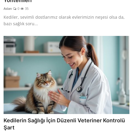
Yöntemleri
KEDİ DÜNYASI
Aslan
0
35
Kediler, sevimli dostlarımız olarak evlerimizin neşesi olsa da,
KEDİ MAMASI
bazı sağlık soru...
VETERİNERLER
Kedilerin Sağlığı İçin Düzenli Veteriner Kontrolü
Şart