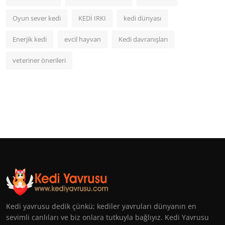
Oyun sever kedi
KEDİ IRKI
kedi dünyası
Enerjik kedi
evcil hayvan
Kedi davranışları
veteriner önerileri
Kedi yavrusu dedik çünkü; kediler yavruları dünyanın en
sevimli canlıları ve biz onlara tutkuyla bağlıyız. Kedi Yavrusu