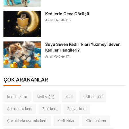
Kedilerin Gece Görüşü
Aslan
0
115
Suyu Seven Kedi Irkları Yüzmeyi Seven
Kediler Hangileri?
Aslan
0
174
ÇOK ARANANLAR
kedi bakımı
kedi sağlığı
kedi
kedi cinsleri
Aile dostu kedi
Zeki kedi
Sosyal kedi
Çocuklarla uyumlu kedi
Kedi Irkları
Kürk bakımı