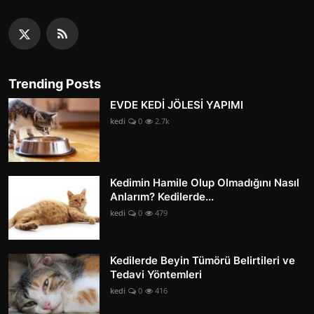
Trending Posts
EVDE KEDİ JÖLESİ YAPIMI
kedi
0
2.7k
Kedimin Hamile Olup Olmadığını Nasıl
Anlarım? Kedilerde...
kedi
0
479
Kedilerde Beyin Tümörü Belirtileri ve
Tedavi Yöntemleri
kedi
0
416