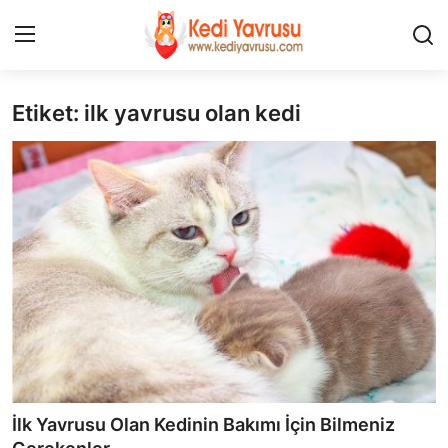
Etiket: ilk yavrusu olan kedi
Giriş
Kayıt Ol
İLETİŞİM
HAKKIMIZDA
REKLAM
KEDİ CİNSLERİ
KEDİPEDİA
KEDİ BAKIMI
İlk Yavrusu Olan Kedinin Bakımı İçin Bilmeniz