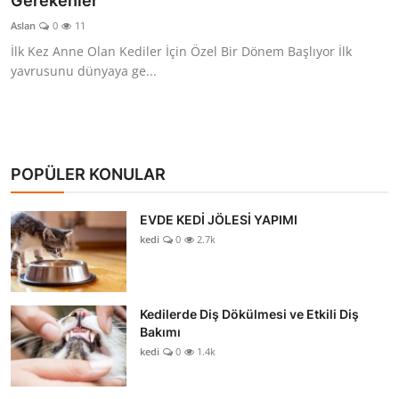
Gerekenler
KEDİ DÜNYASI
Aslan
0
11
İlk Kez Anne Olan Kediler İçin Özel Bir Dönem Başlıyor İlk
KEDİ MAMASI
yavrusunu dünyaya ge...
VETERİNERLER
POPÜLER KONULAR
EVDE KEDİ JÖLESİ YAPIMI
kedi
0
2.7k
Kedilerde Diş Dökülmesi ve Etkili Diş
Bakımı
kedi
0
1.4k