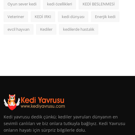
Oyun sever kedi
kedi özellikleri
KEDİ BESLENMESİ
Veteriner
KEDİ IRKI
kedi dünyası
Enerjik kedi
evcil hayvan
Kediler
kedilerde hastalık
Kedi yavrusu dedik çünkü; kediler yavruları dünyanın en
sevimli canlıları ve biz onlara tutkuyla bağlıyız. Kedi Yavrusu
onların hayatı için sürpriz bilgilerle dolu.