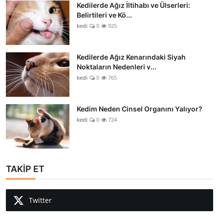
Kedilerde Ağız İltihabı ve Ülserleri:
Belirtileri ve Kö...
kedi
0
925
Kedilerde Ağız Kenarındaki Siyah
Noktaların Nedenleri v...
kedi
0
765
Kedim Neden Cinsel Organını Yalıyor?
kedi
0
724
TAKİP ET
Twitter