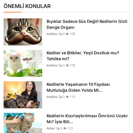
ÖNEMLİ KONULAR
Bıyıklar Sadece Süs Değil! Kedilerin Gizli
Denge Organı
kedikiz
0
108
Kediler ve Bitkiler, Yeşil Dostluk mu?
Tehlike mi?
kedikiz
0
178
Kedilerle Yaşamanın 10 Faydası
Mutluluğa Giden Yolda Mi...
kedikiz
0
115
Kedilerin Kısırlaştırılması Ömrünü Uzatır
Mı? İşte Bili...
Aslan
0
123