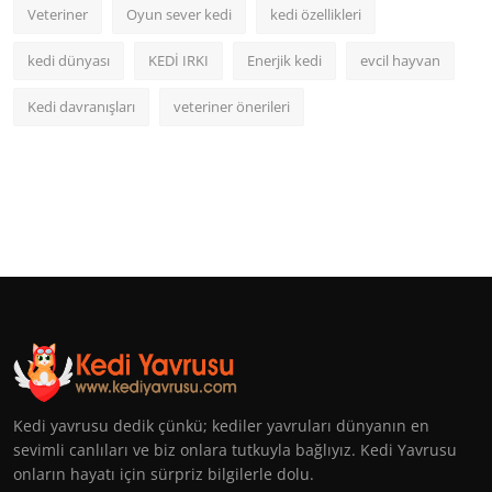
Veteriner
Oyun sever kedi
kedi özellikleri
kedi dünyası
KEDİ IRKI
Enerjik kedi
evcil hayvan
Kedi davranışları
veteriner önerileri
Kedi yavrusu dedik çünkü; kediler yavruları dünyanın en
sevimli canlıları ve biz onlara tutkuyla bağlıyız. Kedi Yavrusu
onların hayatı için sürpriz bilgilerle dolu.