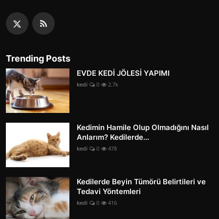
Trending Posts
EVDE KEDİ JÖLESİ YAPIMI
kedi
0
2.7k
Kedimin Hamile Olup Olmadığını Nasıl
Anlarım? Kedilerde...
kedi
0
478
Kedilerde Beyin Tümörü Belirtileri ve
Tedavi Yöntemleri
kedi
0
416