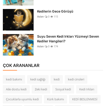
Kedilerin Gece Görüşü
Aslan
0
115
Suyu Seven Kedi Irkları Yüzmeyi Seven
Kediler Hangileri?
Aslan
0
174
ÇOK ARANANLAR
kedi bakımı
kedi sağlığı
kedi
kedi cinsleri
Aile dostu kedi
Zeki kedi
Sosyal kedi
Kedi Irkları
Çocuklarla uyumlu kedi
Kürk bakımı
KEDİ BESLENMESİ