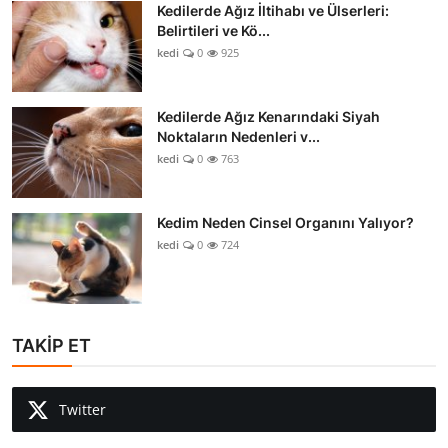
Kedilerde Ağız İltihabı ve Ülserleri:
Belirtileri ve Kö...
kedi
0
925
Kedilerde Ağız Kenarındaki Siyah
Noktaların Nedenleri v...
kedi
0
763
Kedim Neden Cinsel Organını Yalıyor?
kedi
0
724
TAKİP ET
Twitter