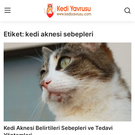
Etiket: kedi aknesi sebepleri
Giriş
Kayıt Ol
İLETİŞİM
HAKKIMIZDA
REKLAM
KEDİ CİNSLERİ
KEDİPEDİA
KEDİ BAKIMI
Kedi Aknesi Belirtileri Sebepleri ve Tedavi