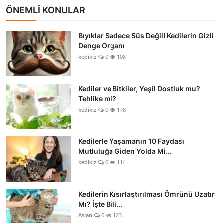
ÖNEMLİ KONULAR
Bıyıklar Sadece Süs Değil! Kedilerin Gizli
Denge Organı
kedikiz
0
108
Kediler ve Bitkiler, Yeşil Dostluk mu?
Tehlike mi?
kedikiz
0
178
Kedilerle Yaşamanın 10 Faydası
Mutluluğa Giden Yolda Mi...
kedikiz
0
114
Kedilerin Kısırlaştırılması Ömrünü Uzatır
Mı? İşte Bili...
Aslan
0
123