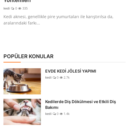
Yöntemleri
KEDİ DÜNYASI
kedi
0
335
Kedi aknesi, genellikle pire yumurtaları ile karıştırılsa da,
KEDİ MAMASI
aralarındaki farkı...
VETERİNERLER
POPÜLER KONULAR
EVDE KEDİ JÖLESİ YAPIMI
kedi
0
2.7k
Kedilerde Diş Dökülmesi ve Etkili Diş
Bakımı
kedi
0
1.4k