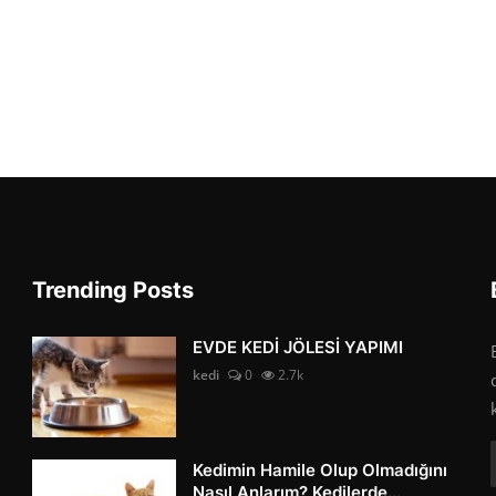
Trending Posts
EVDE KEDİ JÖLESİ YAPIMI
kedi
0
2.7k
Kedimin Hamile Olup Olmadığını
Nasıl Anlarım? Kedilerde...