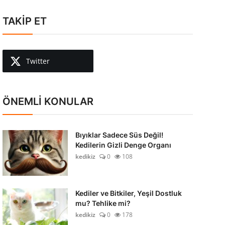
TAKİP ET
Twitter
ÖNEMLİ KONULAR
Bıyıklar Sadece Süs Değil!
Kedilerin Gizli Denge Organı
kedikiz
0
108
Kediler ve Bitkiler, Yeşil Dostluk
mu? Tehlike mi?
kedikiz
0
178