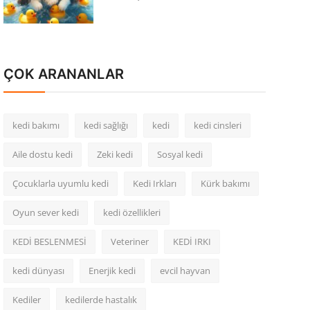
ÇOK ARANANLAR
kedi bakımı
kedi sağlığı
kedi
kedi cinsleri
Aile dostu kedi
Zeki kedi
Sosyal kedi
Çocuklarla uyumlu kedi
Kedi Irkları
Kürk bakımı
Oyun sever kedi
kedi özellikleri
KEDİ BESLENMESİ
Veteriner
KEDİ IRKI
kedi dünyası
Enerjik kedi
evcil hayvan
Kediler
kedilerde hastalık