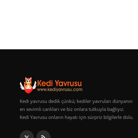
Kedi yavrusu dedik çünkü; kediler yavruları dünyanın
en sevimli canlıları ve biz onlara tutkuyla bağlıyız.
Kedi Yavrusu onların hayatı için sürpriz bilgilerle dolu.