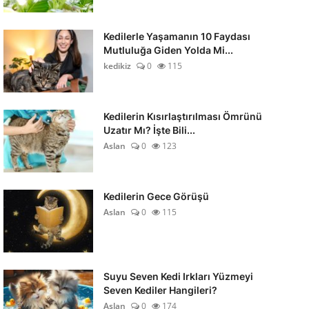
Kedilerle Yaşamanın 10 Faydası
Mutluluğa Giden Yolda Mi...
kedikiz
0
115
Kedilerin Kısırlaştırılması Ömrünü
Uzatır Mı? İşte Bili...
Aslan
0
123
Kedilerin Gece Görüşü
Aslan
0
115
Suyu Seven Kedi Irkları Yüzmeyi
Seven Kediler Hangileri?
Aslan
0
174