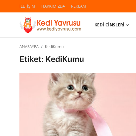
İLETİŞİM
HAKKIMIZDA
REKLAM
KEDİ CİNSLERİ
Giriş
Kayıt Ol
ANASAYFA
KediKumu
İLETİŞİM
Etiket: KediKumu
HAKKIMIZDA
REKLAM
KEDİ CİNSLERİ
KEDİPEDİA
KEDİ BAKIMI