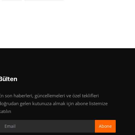
Bülten
En son haberleri, güncellemeleri ve özel teklifleri
doğrudan gelen kutunuza almak için abone listemize
katılın
Abone