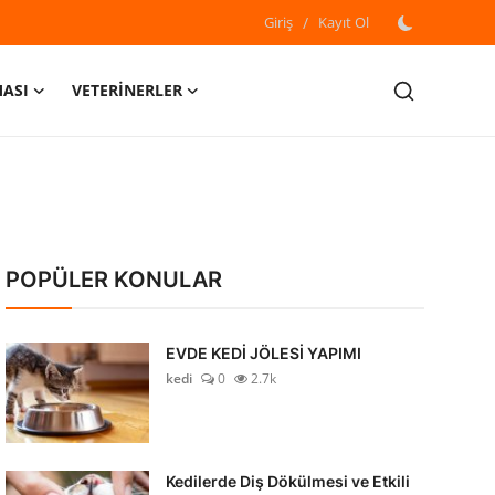
Giriş
/
Kayıt Ol
MASI
VETERİNERLER
POPÜLER KONULAR
EVDE KEDİ JÖLESİ YAPIMI
kedi
0
2.7k
Kedilerde Diş Dökülmesi ve Etkili