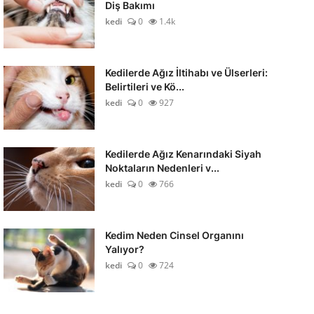
Diş Bakımı
kedi
0
1.4k
Kedilerde Ağız İltihabı ve Ülserleri:
Belirtileri ve Kö...
kedi
0
927
Kedilerde Ağız Kenarındaki Siyah
Noktaların Nedenleri v...
kedi
0
766
Kedim Neden Cinsel Organını
Yalıyor?
kedi
0
724