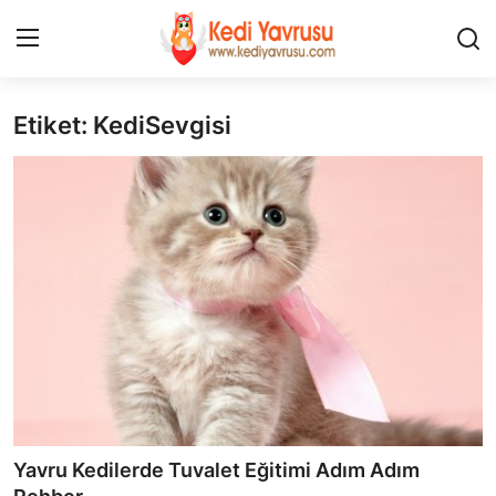
Etiket: KediSevgisi
Giriş
Kayıt Ol
İLETİŞİM
HAKKIMIZDA
REKLAM
KEDİ CİNSLERİ
KEDİPEDİA
KEDİ BAKIMI
Yavru Kedilerde Tuvalet Eğitimi Adım Adım