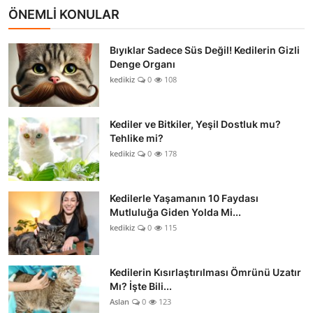
ÖNEMLİ KONULAR
Bıyıklar Sadece Süs Değil! Kedilerin Gizli
Denge Organı
kedikiz
0
108
Kediler ve Bitkiler, Yeşil Dostluk mu?
Tehlike mi?
kedikiz
0
178
Kedilerle Yaşamanın 10 Faydası
Mutluluğa Giden Yolda Mi...
kedikiz
0
115
Kedilerin Kısırlaştırılması Ömrünü Uzatır
Mı? İşte Bili...
Aslan
0
123