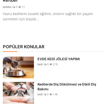
Rehber
KEDİ DÜNYASI
kedikiz
0
11
Yavru kedilerin tuvalet eğitimi, onların sağlıklı bir yaşam
KEDİ MAMASI
sürmeleri için büyük...
VETERİNERLER
POPÜLER KONULAR
EVDE KEDİ JÖLESİ YAPIMI
kedi
0
2.7k
Kedilerde Diş Dökülmesi ve Etkili Diş
Bakımı
kedi
0
1.4k