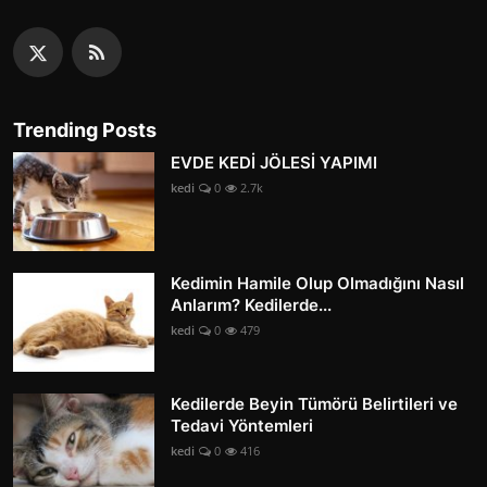
Trending Posts
EVDE KEDİ JÖLESİ YAPIMI
kedi
0
2.7k
Kedimin Hamile Olup Olmadığını Nasıl
Anlarım? Kedilerde...
kedi
0
479
Kedilerde Beyin Tümörü Belirtileri ve
Tedavi Yöntemleri
kedi
0
416