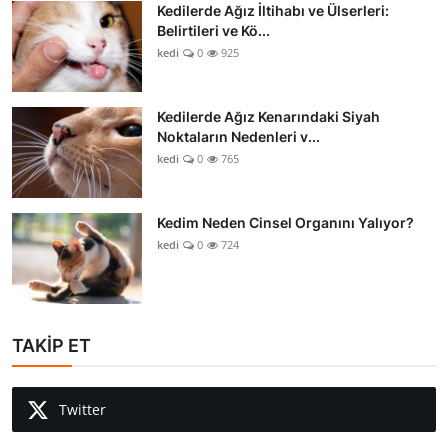
Kedilerde Ağız İltihabı ve Ülserleri:
Belirtileri ve Kö...
kedi
0
925
Kedilerde Ağız Kenarındaki Siyah
Noktaların Nedenleri v...
kedi
0
765
Kedim Neden Cinsel Organını Yalıyor?
kedi
0
724
TAKİP ET
Twitter