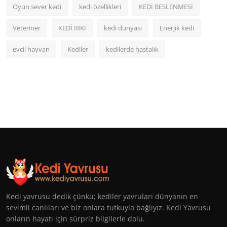
Oyun sever kedi
kedi özellikleri
KEDİ BESLENMESİ
Veteriner
KEDİ IRKI
kedi dünyası
Enerjik kedi
evcil hayvan
Kediler
kedilerde hastalık
Kedi yavrusu dedik çünkü; kediler yavruları dünyanın en
sevimli canlıları ve biz onlara tutkuyla bağlıyız. Kedi Yavrusu
onların hayatı için sürpriz bilgilerle dolu.