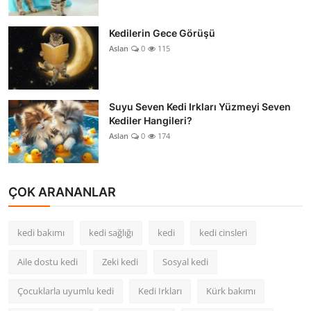
Kedilerin Gece Görüşü
Aslan
0
115
Suyu Seven Kedi Irkları Yüzmeyi Seven
Kediler Hangileri?
Aslan
0
174
ÇOK ARANANLAR
kedi bakımı
kedi sağlığı
kedi
kedi cinsleri
Aile dostu kedi
Zeki kedi
Sosyal kedi
Çocuklarla uyumlu kedi
Kedi Irkları
Kürk bakımı