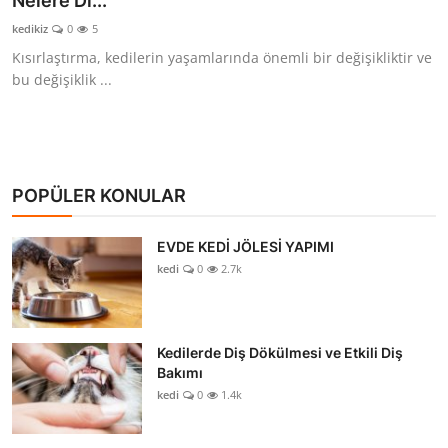
Nelere Di...
KEDİ DÜNYASI
kedikiz
0
5
Kısırlaştırma, kedilerin yaşamlarında önemli bir değişikliktir ve
KEDİ MAMASI
bu değişiklik ...
VETERİNERLER
POPÜLER KONULAR
EVDE KEDİ JÖLESİ YAPIMI
kedi
0
2.7k
Kedilerde Diş Dökülmesi ve Etkili Diş
Bakımı
kedi
0
1.4k