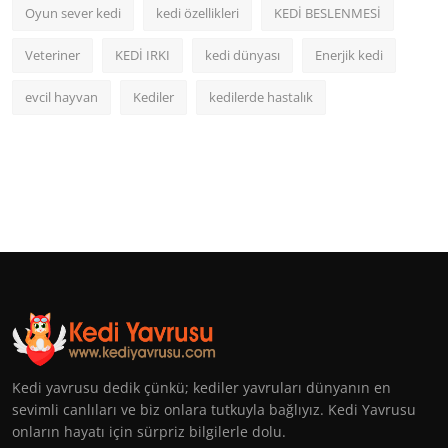
Oyun sever kedi
kedi özellikleri
KEDİ BESLENMESİ
Veteriner
KEDİ IRKI
kedi dünyası
Enerjik kedi
evcil hayvan
Kediler
kedilerde hastalık
Kedi yavrusu dedik çünkü; kediler yavruları dünyanın en
sevimli canlıları ve biz onlara tutkuyla bağlıyız. Kedi Yavrusu
onların hayatı için sürpriz bilgilerle dolu.