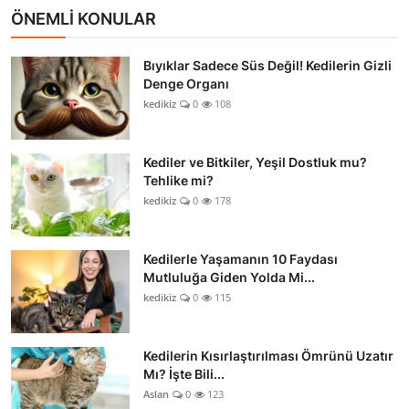
ÖNEMLİ KONULAR
Bıyıklar Sadece Süs Değil! Kedilerin Gizli
Denge Organı
kedikiz
0
108
Kediler ve Bitkiler, Yeşil Dostluk mu?
Tehlike mi?
kedikiz
0
178
Kedilerle Yaşamanın 10 Faydası
Mutluluğa Giden Yolda Mi...
kedikiz
0
115
Kedilerin Kısırlaştırılması Ömrünü Uzatır
Mı? İşte Bili...
Aslan
0
123