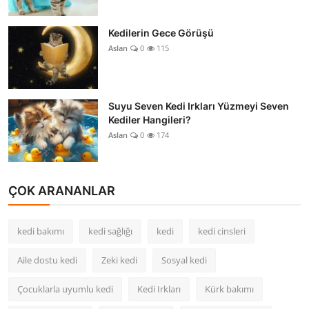
Kedilerin Gece Görüşü
Aslan
0
115
Suyu Seven Kedi Irkları Yüzmeyi Seven
Kediler Hangileri?
Aslan
0
174
ÇOK ARANANLAR
kedi bakımı
kedi sağlığı
kedi
kedi cinsleri
Aile dostu kedi
Zeki kedi
Sosyal kedi
Çocuklarla uyumlu kedi
Kedi Irkları
Kürk bakımı