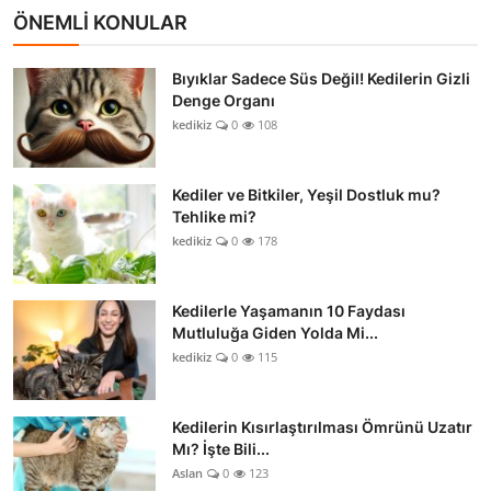
ÖNEMLİ KONULAR
Bıyıklar Sadece Süs Değil! Kedilerin Gizli
Denge Organı
kedikiz
0
108
Kediler ve Bitkiler, Yeşil Dostluk mu?
Tehlike mi?
kedikiz
0
178
Kedilerle Yaşamanın 10 Faydası
Mutluluğa Giden Yolda Mi...
kedikiz
0
115
Kedilerin Kısırlaştırılması Ömrünü Uzatır
Mı? İşte Bili...
Aslan
0
123