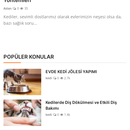
Yöntemleri
KEDİ DÜNYASI
Aslan
0
35
Kediler, sevimli dostlarımız olarak evlerimizin neşesi olsa da,
KEDİ MAMASI
bazı sağlık soru...
VETERİNERLER
POPÜLER KONULAR
EVDE KEDİ JÖLESİ YAPIMI
kedi
0
2.7k
Kedilerde Diş Dökülmesi ve Etkili Diş
Bakımı
kedi
0
1.4k