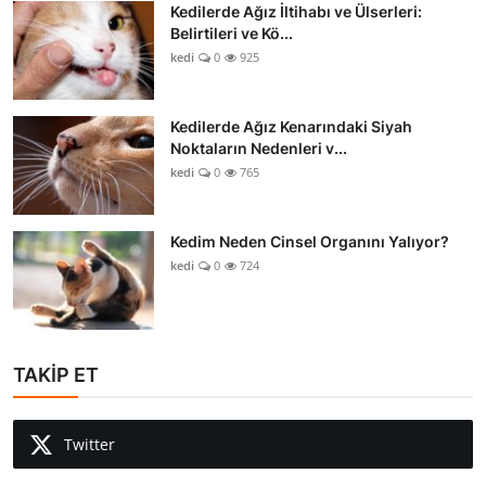
Kedilerde Ağız İltihabı ve Ülserleri:
Belirtileri ve Kö...
kedi
0
925
Kedilerde Ağız Kenarındaki Siyah
Noktaların Nedenleri v...
kedi
0
765
Kedim Neden Cinsel Organını Yalıyor?
kedi
0
724
TAKİP ET
Twitter