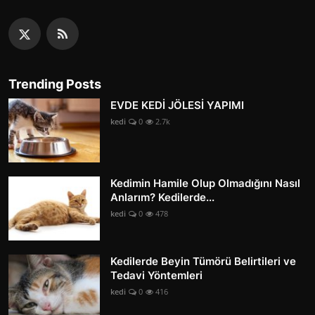
Trending Posts
EVDE KEDİ JÖLESİ YAPIMI
kedi
0
2.7k
Kedimin Hamile Olup Olmadığını Nasıl
Anlarım? Kedilerde...
kedi
0
478
Kedilerde Beyin Tümörü Belirtileri ve
Tedavi Yöntemleri
kedi
0
416