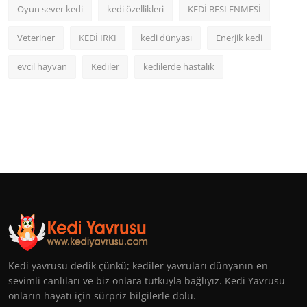
Oyun sever kedi
kedi özellikleri
KEDİ BESLENMESİ
Veteriner
KEDİ IRKI
kedi dünyası
Enerjik kedi
evcil hayvan
Kediler
kedilerde hastalık
Kedi yavrusu dedik çünkü; kediler yavruları dünyanın en
sevimli canlıları ve biz onlara tutkuyla bağlıyız. Kedi Yavrusu
onların hayatı için sürpriz bilgilerle dolu.