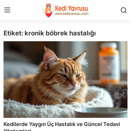
Etiket: kronik böbrek hastalığı
Giriş
Kayıt Ol
İLETİŞİM
HAKKIMIZDA
REKLAM
KEDİ CİNSLERİ
KEDİPEDİA
KEDİ BAKIMI
Kedilerde Yaygın Üç Hastalık ve Güncel Tedavi