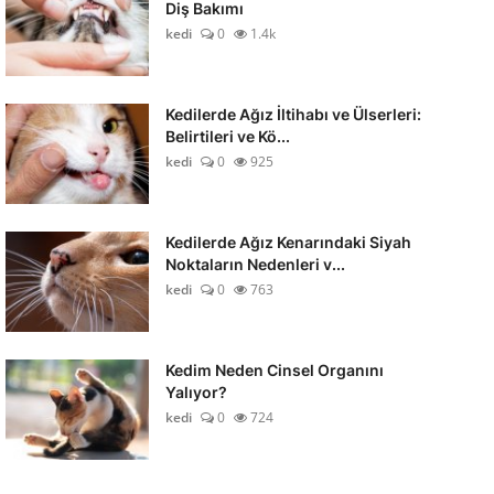
Diş Bakımı
kedi
0
1.4k
Kedilerde Ağız İltihabı ve Ülserleri:
Belirtileri ve Kö...
kedi
0
925
Kedilerde Ağız Kenarındaki Siyah
Noktaların Nedenleri v...
kedi
0
763
Kedim Neden Cinsel Organını
Yalıyor?
kedi
0
724