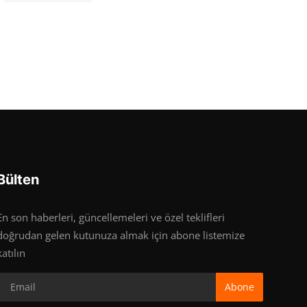
Bülten
En son haberleri, güncellemeleri ve özel teklifleri
doğrudan gelen kutunuza almak için abone listemize
katılın
Abone