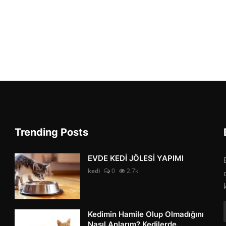
Trending Posts
EVDE KEDİ JÖLESİ YAPIMI
kedi
0
2.7k
Kedimin Hamile Olup Olmadığını
Nasıl Anlarım? Kedilerde...