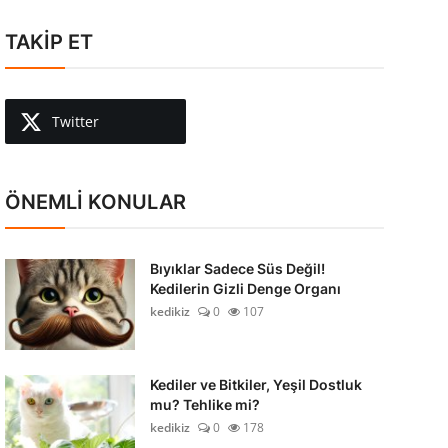
TAKİP ET
Twitter
ÖNEMLİ KONULAR
Bıyıklar Sadece Süs Değil!
Kedilerin Gizli Denge Organı
kedikiz
0
107
Kediler ve Bitkiler, Yeşil Dostluk
mu? Tehlike mi?
kedikiz
0
178