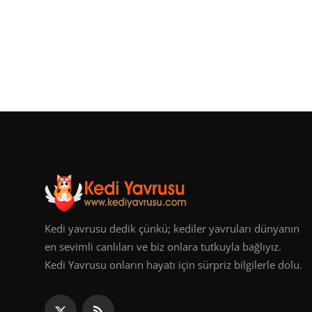
Kedi yavrusu dedik çünkü; kediler yavruları dünyanın
en sevimli canlıları ve biz onlara tutkuyla bağlıyız.
Kedi Yavrusu onların hayatı için sürpriz bilgilerle dolu.