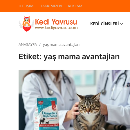
İLETİŞİM
HAKKIMIZDA
REKLAM
KEDİ CİNSLERİ
Giriş
Kayıt Ol
ANASAYFA
yaş mama avantajları
İLETİŞİM
Etiket: yaş mama avantajları
HAKKIMIZDA
REKLAM
KEDİ CİNSLERİ
KEDİPEDİA
KEDİ BAKIMI