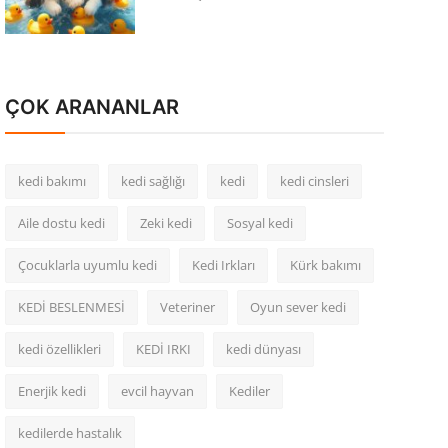
ÇOK ARANANLAR
kedi bakımı
kedi sağlığı
kedi
kedi cinsleri
Aile dostu kedi
Zeki kedi
Sosyal kedi
Çocuklarla uyumlu kedi
Kedi Irkları
Kürk bakımı
KEDİ BESLENMESİ
Veteriner
Oyun sever kedi
kedi özellikleri
KEDİ IRKI
kedi dünyası
Enerjik kedi
evcil hayvan
Kediler
kedilerde hastalık