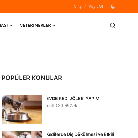
Giriş
/
Kayıt Ol
MASI
VETERİNERLER
POPÜLER KONULAR
EVDE KEDİ JÖLESİ YAPIMI
kedi
0
2.7k
Kedilerde Diş Dökülmesi ve Etkili