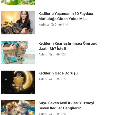
Kedilerle Yaşamanın 10 Faydası
Mutluluğa Giden Yolda Mi...
kedikiz
0
114
Kedilerin Kısırlaştırılması Ömrünü
Uzatır Mı? İşte Bili...
Aslan
0
123
Kedilerin Gece Görüşü
Aslan
0
115
Suyu Seven Kedi Irkları Yüzmeyi
Seven Kediler Hangileri?
Aslan
0
174