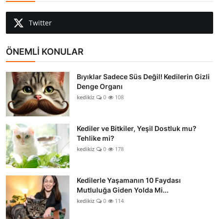
Twitter
ÖNEMLİ KONULAR
Bıyıklar Sadece Süs Değil! Kedilerin Gizli
Denge Organı
kedikiz
0
108
Kediler ve Bitkiler, Yeşil Dostluk mu?
Tehlike mi?
kedikiz
0
178
Kedilerle Yaşamanın 10 Faydası
Mutluluğa Giden Yolda Mi...
kedikiz
0
114