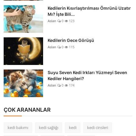
Kedilerin Kısırlaştırılması Ömrünü Uzatır
Mı? İşte Bili...
Aslan
0
123
Kedilerin Gece Görüşü
Aslan
0
115
Suyu Seven Kedi Irkları Yüzmeyi Seven
Kediler Hangileri?
Aslan
0
174
ÇOK ARANANLAR
kedi bakımı
kedi sağlığı
kedi
kedi cinsleri