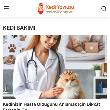
KEDİ BAKIMI
Giriş
Kayıt Ol
İLETİŞİM
HAKKIMIZDA
REKLAM
KEDİ CİNSLERİ
KEDİPEDİA
KEDİ BAKIMI
Kedinizin Hasta Olduğunu Anlamak İçin Dikkat