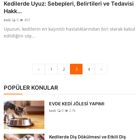
Kedilerde Uyuz: Sebepleri, Belirtileri ve Tedavisi
Hakk...
kedi
0
457
Uyuzun, kedilerin en kaşıntılı hastalıklarından biri olarak kabul
edildiğini söy...
‹
1
2
3
4
›
POPÜLER KONULAR
EVDE KEDİ JÖLESİ YAPIMI
kedi
0
2.7k
Kedilerde Diş Dökülmesi ve Etkili Diş