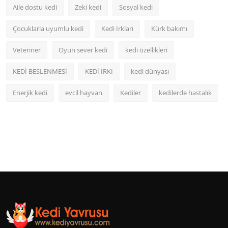
Aile dostu kedi
Zeki kedi
Sosyal kedi
Çocuklarla uyumlu kedi
Kedi Irkları
Kürk bakımı
Veteriner
Oyun sever kedi
kedi özellikleri
KEDİ BESLENMESİ
KEDİ IRKI
kedi dünyası
Enerjik kedi
evcil hayvan
Kediler
kedilerde hastalık