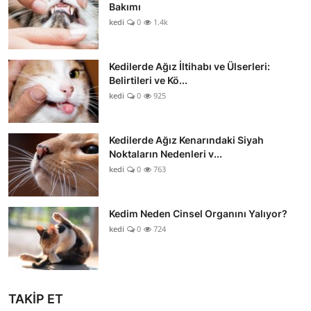
Bakımı
kedi
0
1.4k
Kedilerde Ağız İltihabı ve Ülserleri:
Belirtileri ve Kö...
kedi
0
925
Kedilerde Ağız Kenarındaki Siyah
Noktaların Nedenleri v...
kedi
0
763
Kedim Neden Cinsel Organını Yalıyor?
kedi
0
724
TAKİP ET