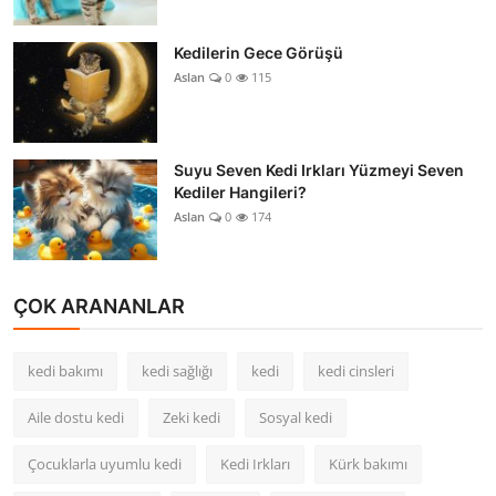
Kedilerin Gece Görüşü
Aslan
0
115
Suyu Seven Kedi Irkları Yüzmeyi Seven
Kediler Hangileri?
Aslan
0
174
ÇOK ARANANLAR
kedi bakımı
kedi sağlığı
kedi
kedi cinsleri
Aile dostu kedi
Zeki kedi
Sosyal kedi
Çocuklarla uyumlu kedi
Kedi Irkları
Kürk bakımı