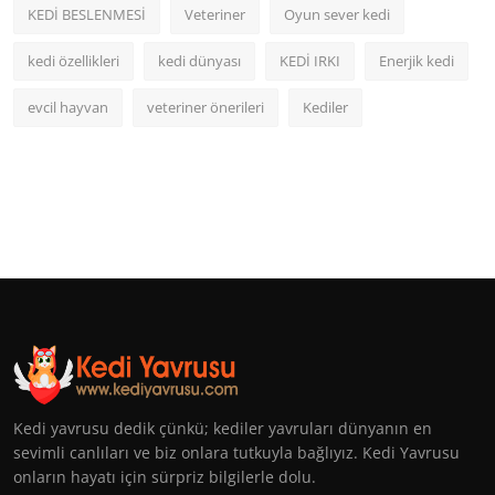
KEDİ BESLENMESİ
Veteriner
Oyun sever kedi
kedi özellikleri
kedi dünyası
KEDİ IRKI
Enerjik kedi
evcil hayvan
veteriner önerileri
Kediler
Kedi yavrusu dedik çünkü; kediler yavruları dünyanın en
sevimli canlıları ve biz onlara tutkuyla bağlıyız. Kedi Yavrusu
onların hayatı için sürpriz bilgilerle dolu.