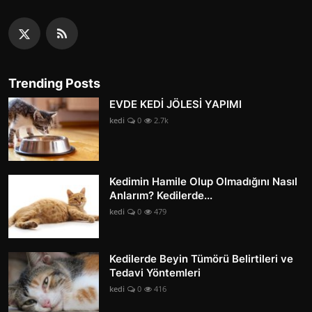
Trending Posts
EVDE KEDİ JÖLESİ YAPIMI
kedi
0
2.7k
Kedimin Hamile Olup Olmadığını Nasıl
Anlarım? Kedilerde...
kedi
0
479
Kedilerde Beyin Tümörü Belirtileri ve
Tedavi Yöntemleri
kedi
0
416