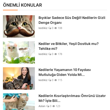
ÖNEMLİ KONULAR
Bıyıklar Sadece Süs Değil! Kedilerin Gizli
Denge Organı
kedikiz
0
108
Kediler ve Bitkiler, Yeşil Dostluk mu?
Tehlike mi?
kedikiz
0
178
Kedilerle Yaşamanın 10 Faydası
Mutluluğa Giden Yolda Mi...
kedikiz
0
115
Kedilerin Kısırlaştırılması Ömrünü Uzatır
Mı? İşte Bili...
Aslan
0
123