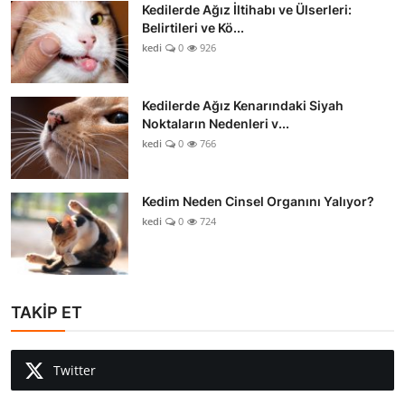
Kedilerde Ağız İltihabı ve Ülserleri:
Belirtileri ve Kö...
kedi
0
926
Kedilerde Ağız Kenarındaki Siyah
Noktaların Nedenleri v...
kedi
0
766
Kedim Neden Cinsel Organını Yalıyor?
kedi
0
724
TAKİP ET
Twitter