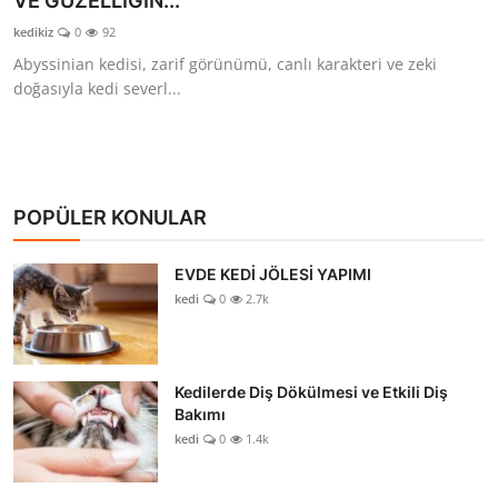
VE GÜZELLİĞİN...
KEDİ DÜNYASI
kedikiz
0
92
Abyssinian kedisi, zarif görünümü, canlı karakteri ve zeki
KEDİ MAMASI
doğasıyla kedi severl...
VETERİNERLER
POPÜLER KONULAR
EVDE KEDİ JÖLESİ YAPIMI
kedi
0
2.7k
Kedilerde Diş Dökülmesi ve Etkili Diş
Bakımı
kedi
0
1.4k