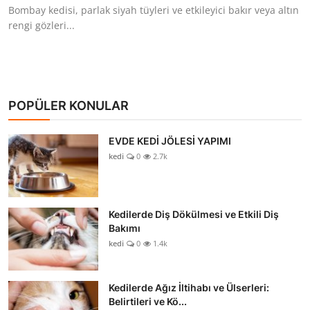
Bombay kedisi, parlak siyah tüyleri ve etkileyici bakır veya altın
rengi gözleri...
POPÜLER KONULAR
EVDE KEDİ JÖLESİ YAPIMI
kedi
0
2.7k
Kedilerde Diş Dökülmesi ve Etkili Diş
Bakımı
kedi
0
1.4k
Kedilerde Ağız İltihabı ve Ülserleri:
Belirtileri ve Kö...