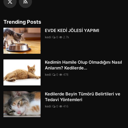
Trending Posts
EVDE KEDİ JÖLESİ YAPIMI
kedi
0
2.7k
Kedimin Hamile Olup Olmadığını Nasıl
Anlarım? Kedilerde...
kedi
0
478
Kedilerde Beyin Tümörü Belirtileri ve
Tedavi Yöntemleri
kedi
0
416