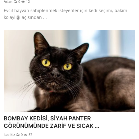
Aslan
0
12
KEDİ DÜNYASI
Evcil hayvan sahiplenmek isteyenler için kedi seçimi, bakım
kolaylığı açısından ...
KEDİ MAMASI
VETERİNERLER
BOMBAY KEDİSİ, SİYAH PANTER
GÖRÜNÜMÜNDE ZARİF VE SICAK ...
kedikiz
0
57