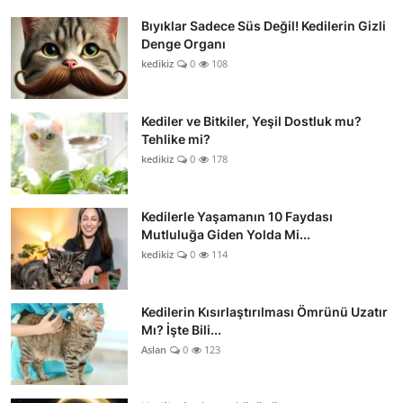
Bıyıklar Sadece Süs Değil! Kedilerin Gizli
Denge Organı
kedikiz
0
108
Kediler ve Bitkiler, Yeşil Dostluk mu?
Tehlike mi?
kedikiz
0
178
Kedilerle Yaşamanın 10 Faydası
Mutluluğa Giden Yolda Mi...
kedikiz
0
114
Kedilerin Kısırlaştırılması Ömrünü Uzatır
Mı? İşte Bili...
Aslan
0
123