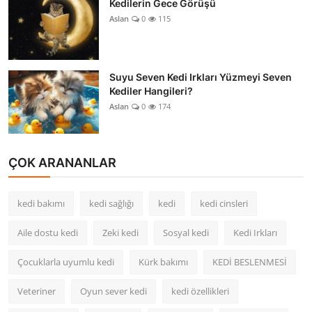
Kedilerin Gece Görüşü
Aslan
0
115
Suyu Seven Kedi Irkları Yüzmeyi Seven
Kediler Hangileri?
Aslan
0
174
ÇOK ARANANLAR
kedi bakımı
kedi sağlığı
kedi
kedi cinsleri
Aile dostu kedi
Zeki kedi
Sosyal kedi
Kedi Irkları
Çocuklarla uyumlu kedi
Kürk bakımı
KEDİ BESLENMESİ
Veteriner
Oyun sever kedi
kedi özellikleri