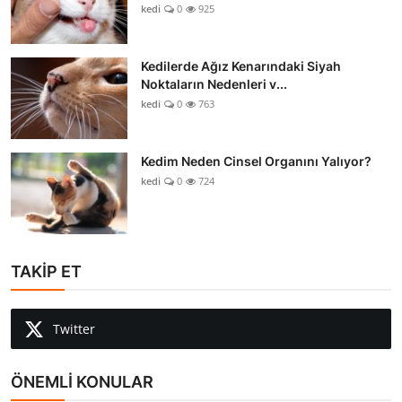
kedi
0
925
Kedilerde Ağız Kenarındaki Siyah
Noktaların Nedenleri v...
kedi
0
763
Kedim Neden Cinsel Organını Yalıyor?
kedi
0
724
TAKİP ET
Twitter
ÖNEMLİ KONULAR