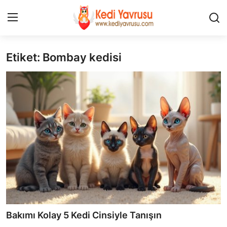
Etiket: Bombay kedisi
Giriş
Kayıt Ol
İLETİŞİM
HAKKIMIZDA
REKLAM
KEDİ CİNSLERİ
KEDİPEDİA
KEDİ BAKIMI
Bakımı Kolay 5 Kedi Cinsiyle Tanışın