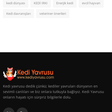
kedi dünyası
KEDİ IRKI
Enerjik kedi
evcil hayvan
Kedi davranışları
veteriner önerileri
Kedi yavrusu dedik çünkü; kediler yavruları dünyanın en
sevimli canlıları ve biz onlara tutkuyla bağlıyız. Kedi Yavrusu
onların hayatı için sürpriz bilgilerle dolu.