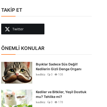
TAKİP ET
Twitter
ÖNEMLİ KONULAR
Bıyıklar Sadece Süs Değil!
Kedilerin Gizli Denge Organı
kedikiz
0
108
Kediler ve Bitkiler, Yeşil Dostluk
mu? Tehlike mi?
kedikiz
0
178