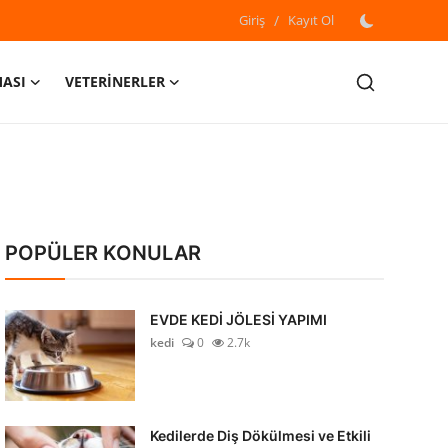
Giriş
/
Kayıt Ol
MASI
VETERİNERLER
POPÜLER KONULAR
EVDE KEDİ JÖLESİ YAPIMI
kedi
0
2.7k
Kedilerde Diş Dökülmesi ve Etkili