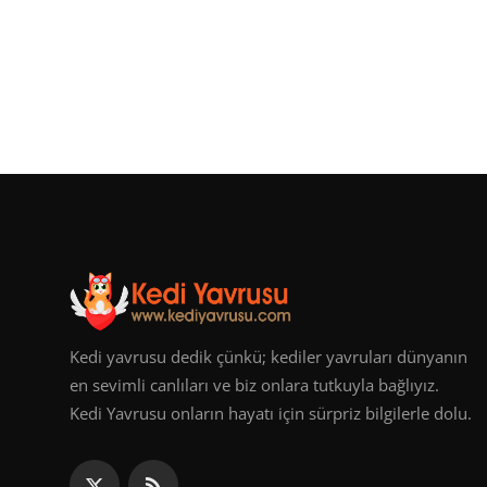
Kedi yavrusu dedik çünkü; kediler yavruları dünyanın
en sevimli canlıları ve biz onlara tutkuyla bağlıyız.
Kedi Yavrusu onların hayatı için sürpriz bilgilerle dolu.