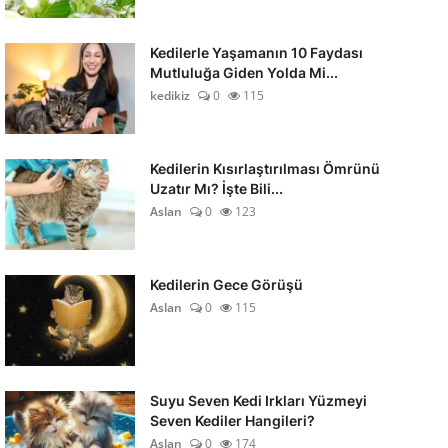
Kedilerle Yaşamanın 10 Faydası
Mutluluğa Giden Yolda Mi...
kedikiz
0
115
Kedilerin Kısırlaştırılması Ömrünü
Uzatır Mı? İşte Bili...
Aslan
0
123
Kedilerin Gece Görüşü
Aslan
0
115
Suyu Seven Kedi Irkları Yüzmeyi
Seven Kediler Hangileri?
Aslan
0
174