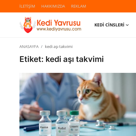
İLETİŞİM
HAKKIMIZDA
REKLAM
KEDİ CİNSLERİ
Giriş
Kayıt Ol
ANASAYFA
kedi aşı takvimi
İLETİŞİM
Etiket: kedi aşı takvimi
HAKKIMIZDA
REKLAM
KEDİ CİNSLERİ
KEDİPEDİA
KEDİ BAKIMI