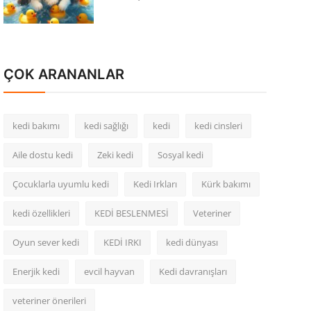
ÇOK ARANANLAR
kedi bakımı
kedi sağlığı
kedi
kedi cinsleri
Aile dostu kedi
Zeki kedi
Sosyal kedi
Çocuklarla uyumlu kedi
Kedi Irkları
Kürk bakımı
kedi özellikleri
KEDİ BESLENMESİ
Veteriner
Oyun sever kedi
KEDİ IRKI
kedi dünyası
Enerjik kedi
evcil hayvan
Kedi davranışları
veteriner önerileri