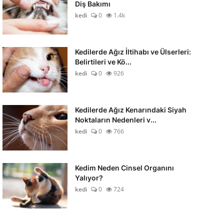
Diş Bakımı
kedi
0
1.4k
Kedilerde Ağız İltihabı ve Ülserleri:
Belirtileri ve Kö...
kedi
0
926
Kedilerde Ağız Kenarındaki Siyah
Noktaların Nedenleri v...
kedi
0
766
Kedim Neden Cinsel Organını
Yalıyor?
kedi
0
724