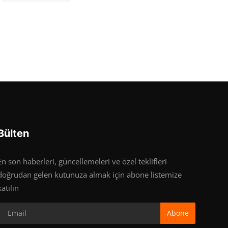
Bülten
En son haberleri, güncellemeleri ve özel teklifleri
doğrudan gelen kutunuza almak için abone listemize
katılın
Abone