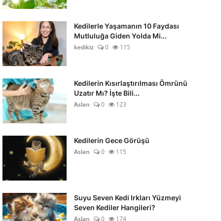
Kedilerle Yaşamanın 10 Faydası
Mutluluğa Giden Yolda Mi...
kedikiz
0
115
Kedilerin Kısırlaştırılması Ömrünü
Uzatır Mı? İşte Bili...
Aslan
0
123
Kedilerin Gece Görüşü
Aslan
0
115
Suyu Seven Kedi Irkları Yüzmeyi
Seven Kediler Hangileri?
Aslan
0
174