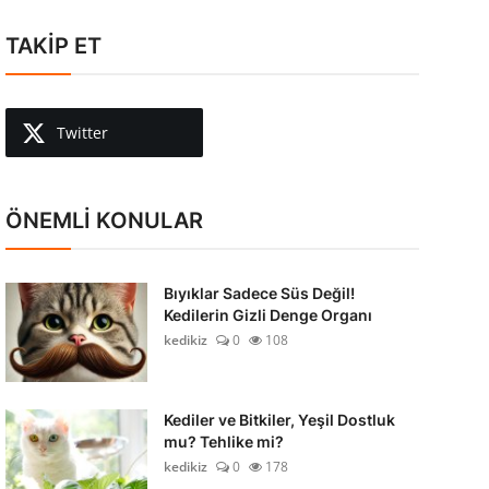
TAKİP ET
Twitter
ÖNEMLİ KONULAR
Bıyıklar Sadece Süs Değil!
Kedilerin Gizli Denge Organı
kedikiz
0
108
Kediler ve Bitkiler, Yeşil Dostluk
mu? Tehlike mi?
kedikiz
0
178