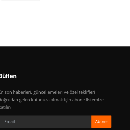
Bülten
En son haberleri, güncellemeleri ve özel teklifleri
doğrudan gelen kutunuza almak için abone listemize
katılın
Abone