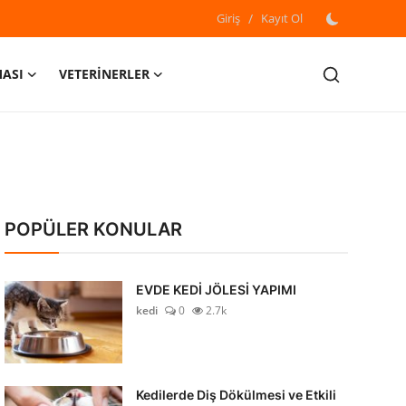
Giriş
/
Kayıt Ol
MASI
VETERİNERLER
POPÜLER KONULAR
EVDE KEDİ JÖLESİ YAPIMI
kedi
0
2.7k
Kedilerde Diş Dökülmesi ve Etkili