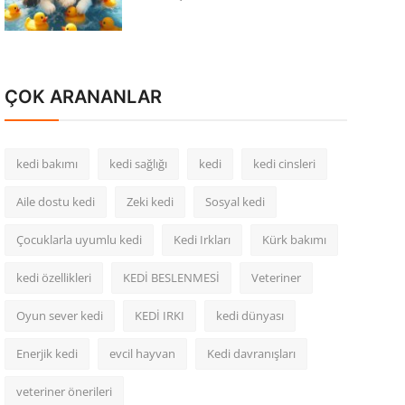
ÇOK ARANANLAR
kedi bakımı
kedi sağlığı
kedi
kedi cinsleri
Aile dostu kedi
Zeki kedi
Sosyal kedi
Çocuklarla uyumlu kedi
Kedi Irkları
Kürk bakımı
kedi özellikleri
KEDİ BESLENMESİ
Veteriner
Oyun sever kedi
KEDİ IRKI
kedi dünyası
Enerjik kedi
evcil hayvan
Kedi davranışları
veteriner önerileri