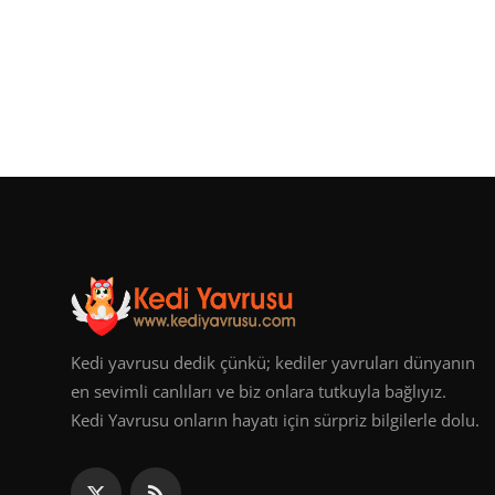
Kedi yavrusu dedik çünkü; kediler yavruları dünyanın
en sevimli canlıları ve biz onlara tutkuyla bağlıyız.
Kedi Yavrusu onların hayatı için sürpriz bilgilerle dolu.