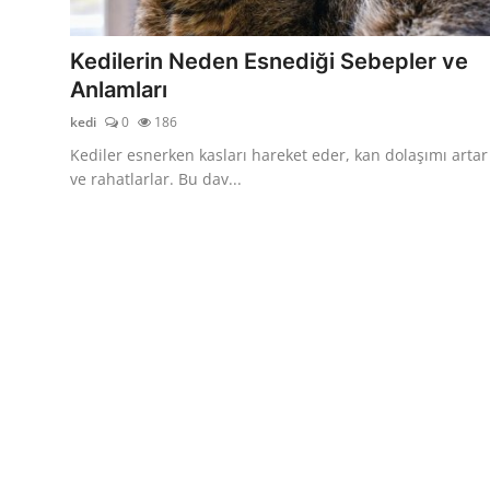
KEDİ DÜNYASI
Kedilerin Neden Esnediği Sebepler ve
KEDİ MAMASI
Anlamları
kedi
0
186
VETERİNERLER
Kediler esnerken kasları hareket eder, kan dolaşımı artar
ve rahatlarlar. Bu dav...