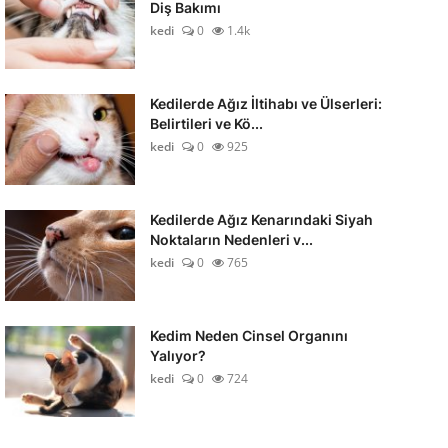
Diş Bakımı
kedi
0
1.4k
Kedilerde Ağız İltihabı ve Ülserleri:
Belirtileri ve Kö...
kedi
0
925
Kedilerde Ağız Kenarındaki Siyah
Noktaların Nedenleri v...
kedi
0
765
Kedim Neden Cinsel Organını
Yalıyor?
kedi
0
724