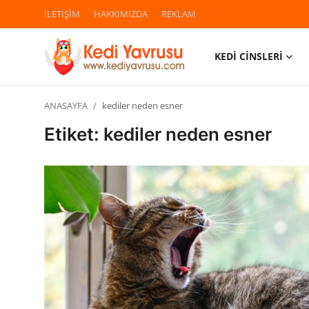
İLETİŞİM
HAKKIMIZDA
REKLAM
KEDİ CİNSLERİ
Giriş
Kayıt Ol
ANASAYFA
kediler neden esner
İLETİŞİM
Etiket: kediler neden esner
HAKKIMIZDA
REKLAM
KEDİ CİNSLERİ
KEDİPEDİA
KEDİ BAKIMI