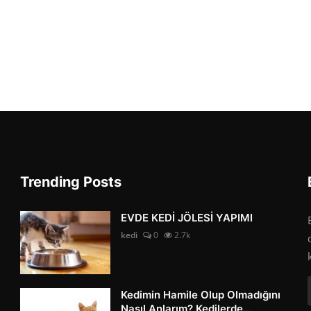
Trending Posts
EVDE KEDİ JÖLESİ YAPIMI
kedi
0
2.7k
Kedimin Hamile Olup Olmadığını
Nasıl Anlarım? Kedilerde...