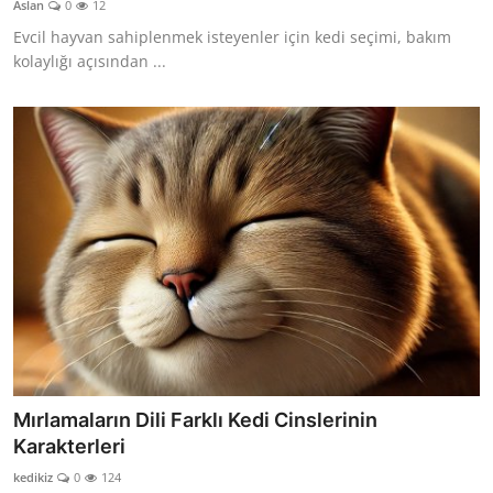
Aslan
0
12
KEDİ DÜNYASI
Evcil hayvan sahiplenmek isteyenler için kedi seçimi, bakım
kolaylığı açısından ...
KEDİ MAMASI
VETERİNERLER
Mırlamaların Dili Farklı Kedi Cinslerinin
Karakterleri
kedikiz
0
124