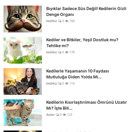
Bıyıklar Sadece Süs Değil! Kedilerin Gizli
Denge Organı
kedikiz
0
108
Kediler ve Bitkiler, Yeşil Dostluk mu?
Tehlike mi?
kedikiz
0
178
Kedilerle Yaşamanın 10 Faydası
Mutluluğa Giden Yolda Mi...
kedikiz
0
114
Kedilerin Kısırlaştırılması Ömrünü Uzatır
Mı? İşte Bili...
Aslan
0
123