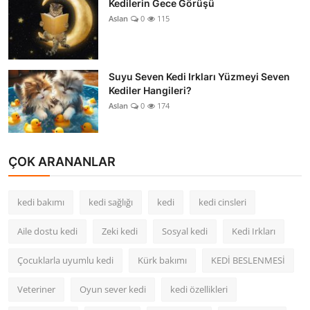
Kedilerin Gece Görüşü
Aslan
0
115
Suyu Seven Kedi Irkları Yüzmeyi Seven
Kediler Hangileri?
Aslan
0
174
ÇOK ARANANLAR
kedi bakımı
kedi sağlığı
kedi
kedi cinsleri
Aile dostu kedi
Zeki kedi
Sosyal kedi
Kedi Irkları
Çocuklarla uyumlu kedi
Kürk bakımı
KEDİ BESLENMESİ
Veteriner
Oyun sever kedi
kedi özellikleri