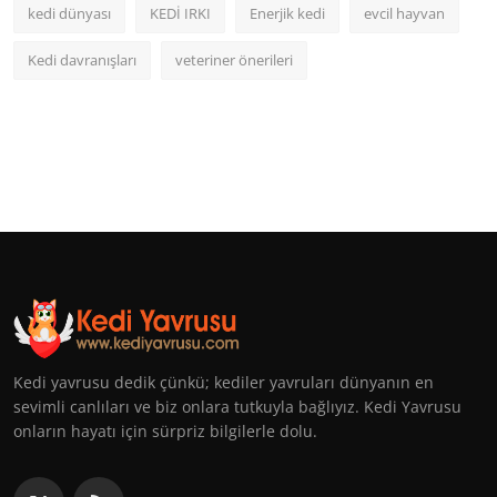
kedi dünyası
KEDİ IRKI
Enerjik kedi
evcil hayvan
Kedi davranışları
veteriner önerileri
Kedi yavrusu dedik çünkü; kediler yavruları dünyanın en
sevimli canlıları ve biz onlara tutkuyla bağlıyız. Kedi Yavrusu
onların hayatı için sürpriz bilgilerle dolu.