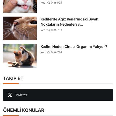
kedi
0
925
Kedilerde Ağız Kenarındaki Siyah
Noktaların Nedenleri v...
kedi
0
763
Kedim Neden Cinsel Organını Yalıyor?
kedi
0
724
TAKİP ET
Twitter
ÖNEMLİ KONULAR