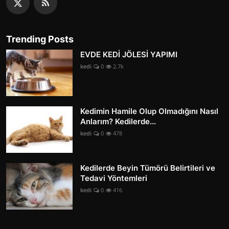
Trending Posts
EVDE KEDİ JÖLESİ YAPIMI
kedi
0
2.7k
Kedimin Hamile Olup Olmadığını Nasıl
Anlarım? Kedilerde...
kedi
0
478
Kedilerde Beyin Tümörü Belirtileri ve
Tedavi Yöntemleri
kedi
0
416