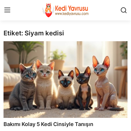
Etiket: Siyam kedisi
Giriş
Kayıt Ol
İLETİŞİM
HAKKIMIZDA
REKLAM
KEDİ CİNSLERİ
KEDİPEDİA
KEDİ BAKIMI
Bakımı Kolay 5 Kedi Cinsiyle Tanışın