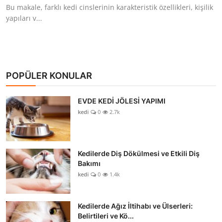
Bu makale, farklı kedi cinslerinin karakteristik özellikleri, kişilik
yapıları v...
POPÜLER KONULAR
EVDE KEDİ JÖLESİ YAPIMI
kedi
0
2.7k
Kedilerde Diş Dökülmesi ve Etkili Diş
Bakımı
kedi
0
1.4k
Kedilerde Ağız İltihabı ve Ülserleri:
Belirtileri ve Kö...