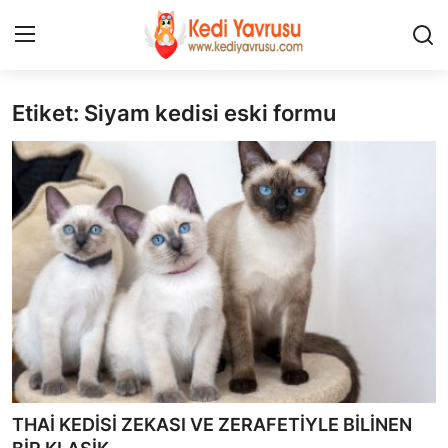
Etiket: Siyam kedisi eski formu
Giriş
Kayıt Ol
İLETİŞİM
HAKKIMIZDA
REKLAM
KEDİ CİNSLERİ
KEDİPEDİA
KEDİ BAKIMI
THAİ KEDİSİ ZEKASI VE ZERAFETİYLE BİLİNEN