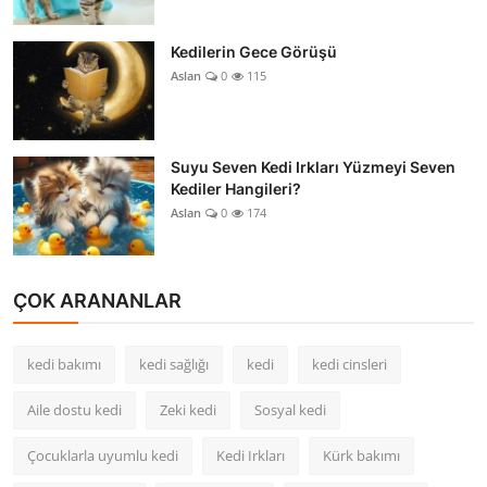
Kedilerin Gece Görüşü
Aslan
0
115
Suyu Seven Kedi Irkları Yüzmeyi Seven
Kediler Hangileri?
Aslan
0
174
ÇOK ARANANLAR
kedi bakımı
kedi sağlığı
kedi
kedi cinsleri
Aile dostu kedi
Zeki kedi
Sosyal kedi
Çocuklarla uyumlu kedi
Kedi Irkları
Kürk bakımı