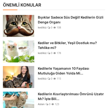
ÖNEMLİ KONULAR
Bıyıklar Sadece Süs Değil! Kedilerin Gizli
Denge Organı
kedikiz
0
108
Kediler ve Bitkiler, Yeşil Dostluk mu?
Tehlike mi?
kedikiz
0
178
Kedilerle Yaşamanın 10 Faydası
Mutluluğa Giden Yolda Mi...
kedikiz
0
115
Kedilerin Kısırlaştırılması Ömrünü Uzatır
Mı? İşte Bili...
Aslan
0
123