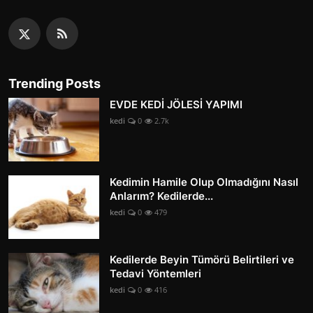
Trending Posts
EVDE KEDİ JÖLESİ YAPIMI
kedi
0
2.7k
Kedimin Hamile Olup Olmadığını Nasıl
Anlarım? Kedilerde...
kedi
0
479
Kedilerde Beyin Tümörü Belirtileri ve
Tedavi Yöntemleri
kedi
0
416