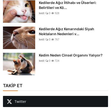
Kedilerde Ağız İltihabı ve Ülserleri:
Belirtileri ve Kö...
kedi
0
928
Kedilerde Ağız Kenarındaki Siyah
Noktaların Nedenleri v...
kedi
0
767
Kedim Neden Cinsel Organını Yalıyor?
kedi
0
724
TAKİP ET
Twitter