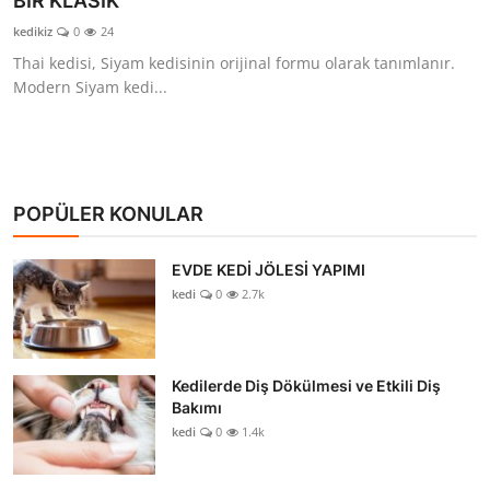
BİR KLASİK
KEDİ DÜNYASI
kedikiz
0
24
Thai kedisi, Siyam kedisinin orijinal formu olarak tanımlanır.
KEDİ MAMASI
Modern Siyam kedi...
VETERİNERLER
POPÜLER KONULAR
EVDE KEDİ JÖLESİ YAPIMI
kedi
0
2.7k
Kedilerde Diş Dökülmesi ve Etkili Diş
Bakımı
kedi
0
1.4k