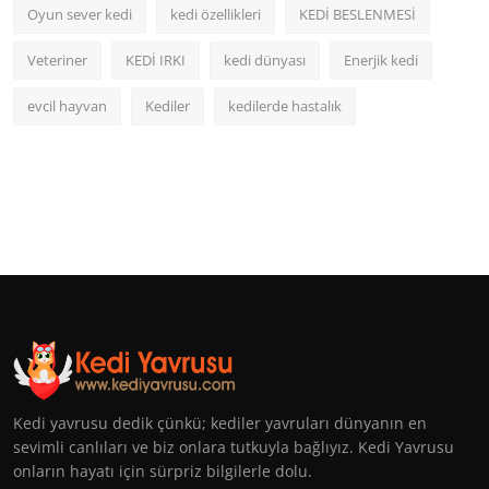
Oyun sever kedi
kedi özellikleri
KEDİ BESLENMESİ
Veteriner
KEDİ IRKI
kedi dünyası
Enerjik kedi
evcil hayvan
Kediler
kedilerde hastalık
Kedi yavrusu dedik çünkü; kediler yavruları dünyanın en
sevimli canlıları ve biz onlara tutkuyla bağlıyız. Kedi Yavrusu
onların hayatı için sürpriz bilgilerle dolu.