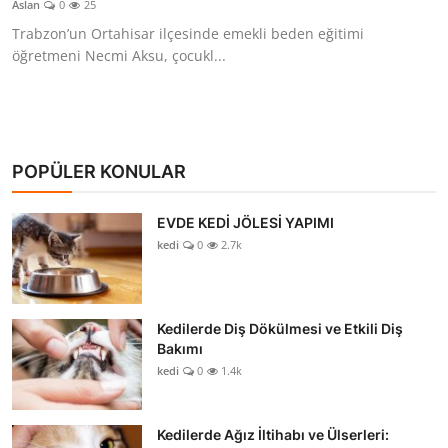
Aslan
0
25
KEDİ DÜNYASI
Trabzon’un Ortahisar ilçesinde emekli beden eğitimi
öğretmeni Necmi Aksu, çocukl...
KEDİ MAMASI
VETERİNERLER
POPÜLER KONULAR
EVDE KEDİ JÖLESİ YAPIMI
kedi
0
2.7k
Kedilerde Diş Dökülmesi ve Etkili Diş
Bakımı
kedi
0
1.4k
Kedilerde Ağız İltihabı ve Ülserleri: