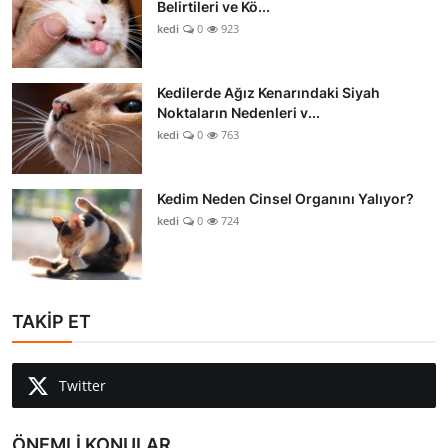
Belirtileri ve Kö...
kedi
0
923
Kedilerde Ağız Kenarındaki Siyah
Noktaların Nedenleri v...
kedi
0
763
Kedim Neden Cinsel Organını Yalıyor?
kedi
0
724
TAKİP ET
Twitter
ÖNEMLİ KONULAR