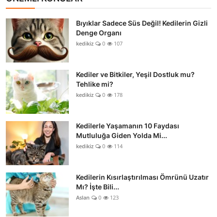
Bıyıklar Sadece Süs Değil! Kedilerin Gizli
Denge Organı
kedikiz
0
107
Kediler ve Bitkiler, Yeşil Dostluk mu?
Tehlike mi?
kedikiz
0
178
Kedilerle Yaşamanın 10 Faydası
Mutluluğa Giden Yolda Mi...
kedikiz
0
114
Kedilerin Kısırlaştırılması Ömrünü Uzatır
Mı? İşte Bili...
Aslan
0
123