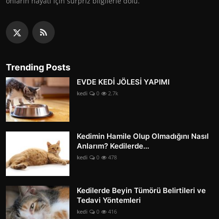
onların hayatı için sürpriz bilgilerle dolu.
Trending Posts
EVDE KEDİ JÖLESİ YAPIMI
kedi
0
2.7k
Kedimin Hamile Olup Olmadığını Nasıl
Anlarım? Kedilerde...
kedi
0
478
Kedilerde Beyin Tümörü Belirtileri ve
Tedavi Yöntemleri
kedi
0
416