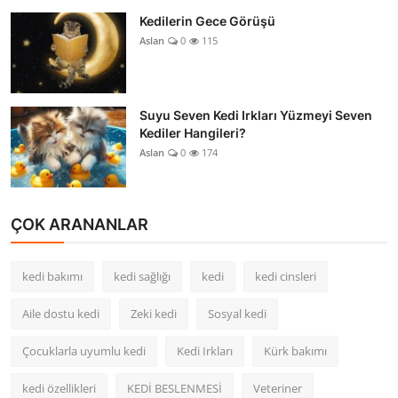
Kedilerin Gece Görüşü
Aslan
0
115
Suyu Seven Kedi Irkları Yüzmeyi Seven
Kediler Hangileri?
Aslan
0
174
ÇOK ARANANLAR
kedi bakımı
kedi sağlığı
kedi
kedi cinsleri
Aile dostu kedi
Zeki kedi
Sosyal kedi
Çocuklarla uyumlu kedi
Kedi Irkları
Kürk bakımı
kedi özellikleri
KEDİ BESLENMESİ
Veteriner