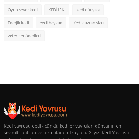
Oyun sever kedi
KEDİ IRKI
kedi dünyası
Enerjik kedi
evcil hayvan
Kedi davranışları
veteriner önerileri
Kedi yavrusu dedik çünkü; kediler yavruları dünyanın en
sevimli canlıları ve biz onlara tutkuyla bağlıyız. Kedi Yavrusu